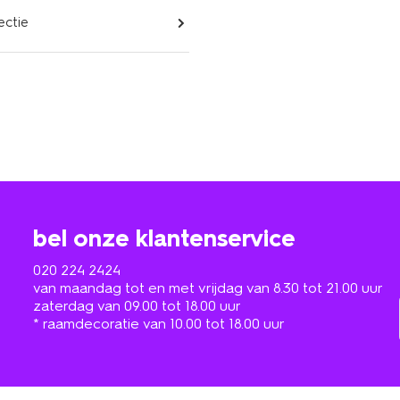
ectie
bel onze klantenservice
020 224 2424
van maandag tot en met vrijdag van 8.30 tot 21.00 uur
zaterdag van 09.00 tot 18.00 uur
* raamdecoratie van 10.00 tot 18.00 uur