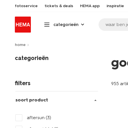
fotoservice
tickets & deals
HEMA app
inspiratie
waar ben j
categorieën
home
categorieën
go
filters
955 arti
soort product
aftersun
(3)