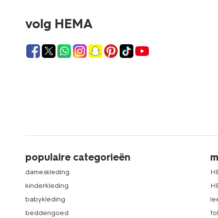
volg HEMA
populaire categorieën
m
dameskleding
H
kinderkleding
H
babykleding
le
beddengoed
fo