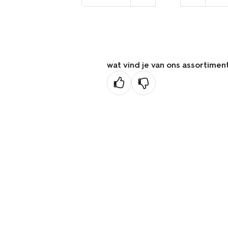
naar
de
vorige
pagina
wat vind je van ons assortimen