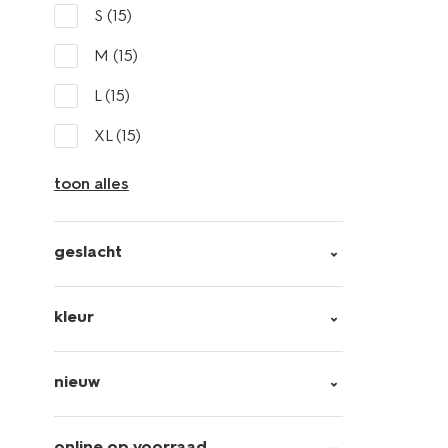
S
(15)
M
(15)
L
(15)
XL
(15)
toon alles
geslacht
kleur
nieuw
online op voorraad