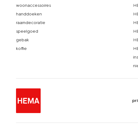
woonaccessoires
HE
handdoeken
HE
raamdecoratie
HE
speelgoed
HE
gebak
HE
koffie
HE
in
ni
pr