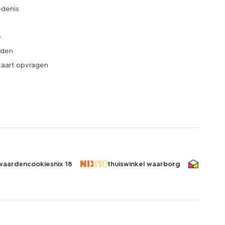
denis
e
rden
kaart opvragen
waarden
cookies
nix 18
thuiswinkel waarborg