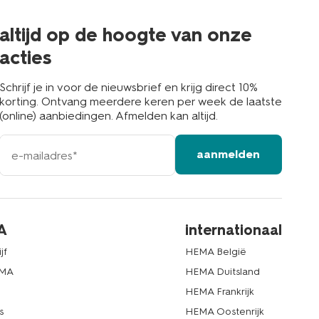
de
buurt
altijd op de hoogte van onze
acties
Schrijf je in voor de nieuwsbrief en krijg direct 10%
korting. Ontvang meerdere keren per week de laatste
(online) aanbiedingen. Afmelden kan altijd.
e-
aanmelden
mailadres
A
internationaal
jf
HEMA België
EMA
HEMA Duitsland
d
HEMA Frankrijk
s
HEMA Oostenrijk