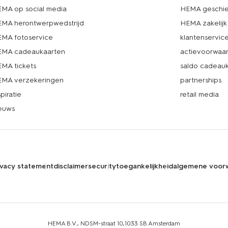
MA op social media
HEMA geschie
MA herontwerpwedstrijd
HEMA zakelijk
MA fotoservice
klantenservic
MA cadeaukaarten
actievoorwaa
MA tickets
saldo cadeau
MA verzekeringen
partnerships
spiratie
retail media
euws
ivacy statement
disclaimer
security
toegankelijkheid
algemene voor
HEMA B.V., NDSM-straat 10,1033 SB Amsterdam