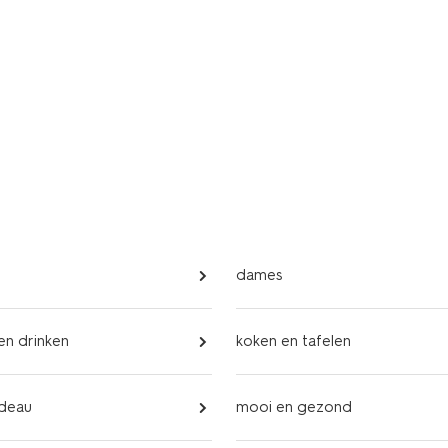
dames
 en drinken
koken en tafelen
adeau
mooi en gezond