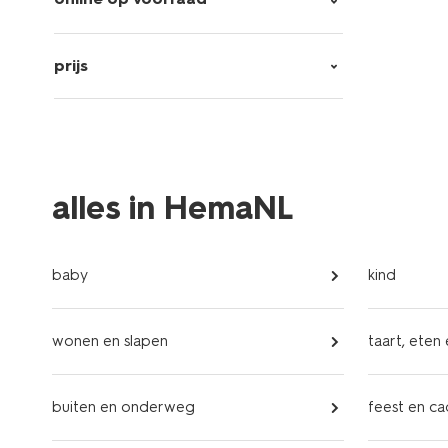
prijs
alles in HemaNL
baby
kind
wonen en slapen
taart, eten
buiten en onderweg
feest en c