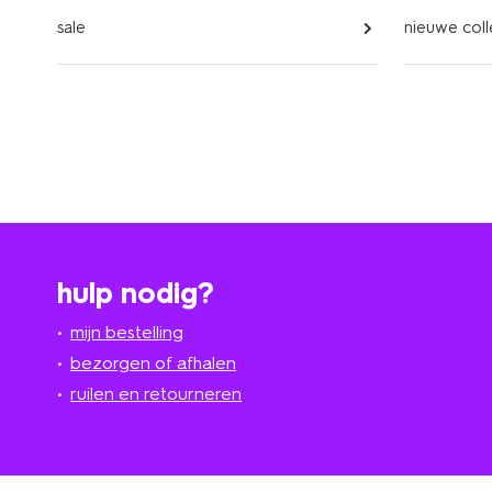
sale
nieuwe coll
hulp nodig?
mijn bestelling
bezorgen of afhalen
ruilen en retourneren