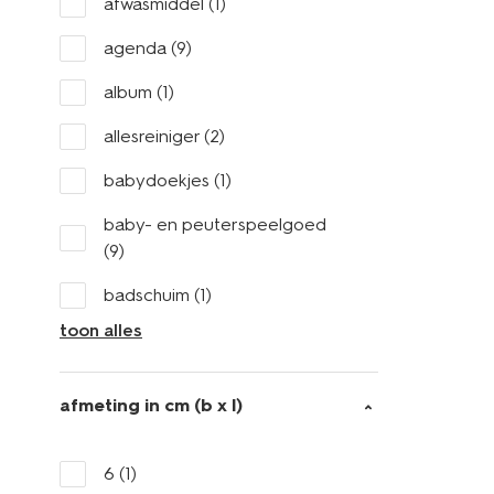
afwasmiddel
(1)
agenda
(9)
album
(1)
allesreiniger
(2)
babydoekjes
(1)
baby- en peuterspeelgoed
(9)
badschuim
(1)
toon alles
afmeting in cm (b x l)
6
(1)