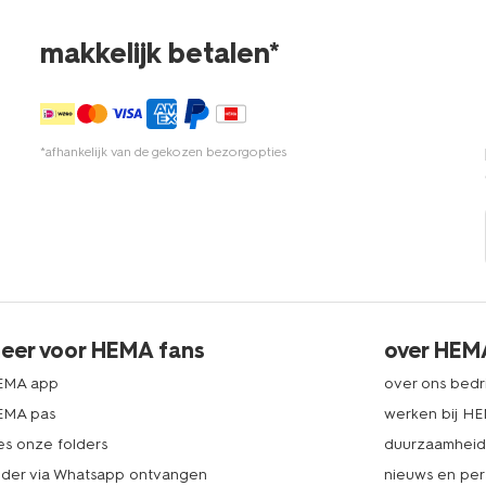
makkelijk betalen*
*afhankelijk van de gekozen bezorgopties
eer voor HEMA fans
over HEM
EMA app
over ons bedri
EMA pas
werken bij H
es onze folders
duurzaamhei
lder via Whatsapp ontvangen
nieuws en per