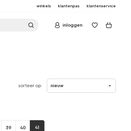
winkels
klantenpas
klantenservice
inloggen
sorteer op:
nieuw
41
39
40