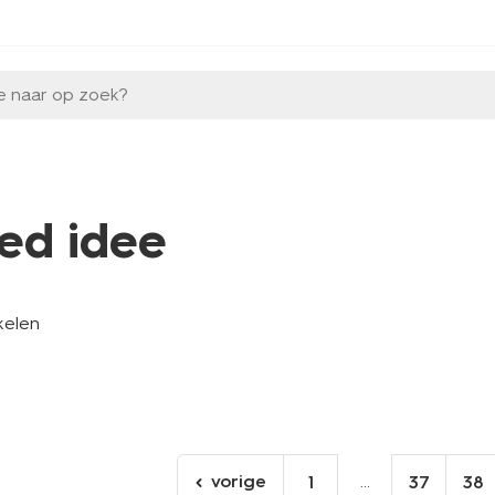
e naar op zoek?
ed idee
kelen
vorige
...
1
37
38
ga