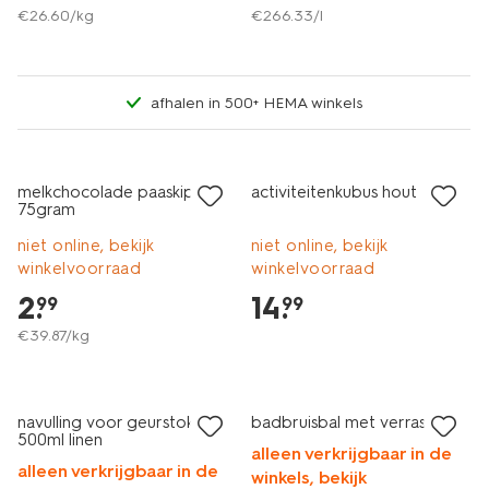
€
26
.
60
/kg
€
266
.
33
/l
afhalen in 500+ HEMA winkels
melkchocolade paaskip
activiteitenkubus hout
75gram
niet online, bekijk
niet online, bekijk
winkelvoorraad
winkelvoorraad
2
.
14
.
99
99
€
39
.
87
/kg
vegan
30% korting
vegan
navulling voor geurstokjes
badbruisbal met verrassing
500ml linen
alleen verkrijgbaar in de
alleen verkrijgbaar in de
winkels, bekijk