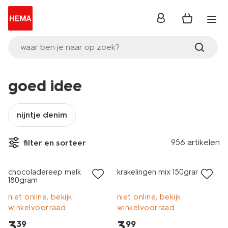
inloggen
waar ben je naar op zoek?
goed idee
nijntje denim
956 artikelen
filter en sorteer
chocoladereep melk
krakelingen mix 150gram
180gram
niet online, bekijk
niet online, bekijk
winkelvoorraad
winkelvoorraad
3
.
3
.
39
99