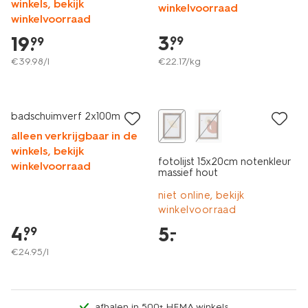
winkels, bekijk
winkelvoorraad
winkelvoorraad
3
.
19
.
99
99
€
39
.
98
/l
€
22
.
17
/kg
vegan
laag geprijsd
badschuimverf 2x100ml
alleen verkrijgbaar in de
winkels, bekijk
fotolijst 15x20cm notenkleur
winkelvoorraad
massief hout
niet online, bekijk
winkelvoorraad
4
.
5
.
–
99
€
24
.
95
/l
afhalen in 500+ HEMA winkels