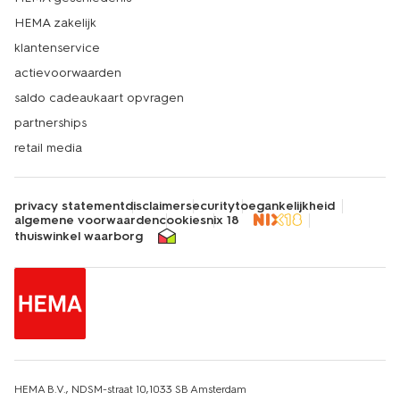
HEMA zakelijk
klantenservice
actievoorwaarden
saldo cadeaukaart opvragen
partnerships
retail media
privacy statement
disclaimer
security
toegankelijkheid
algemene voorwaarden
cookies
nix 18
thuiswinkel waarborg
HEMA B.V., NDSM-straat 10,1033 SB Amsterdam