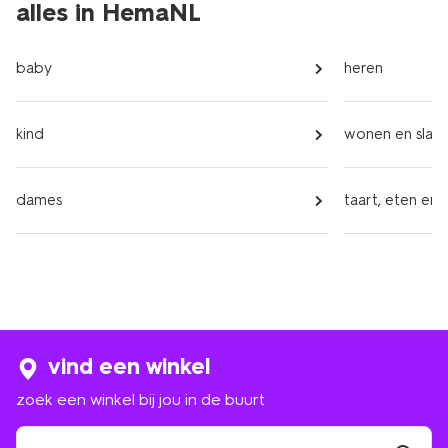
alles in HemaNL
baby
heren
kind
wonen en slap
dames
taart, eten en 
vind een winkel
zoek een winkel bij jou in de buurt
zoek