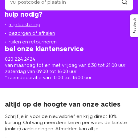
een
winkel
vind
hulp nodig?
winkel
bij
jou
Feedback
mijn bestelling
in
de
bezorgen of afhalen
buurt
ruilen en retourneren
bel onze klantenservice
020 224 2424
van maandag tot en met vrijdag van 8.30 tot 21.00 uur
zaterdag van 09.00 tot 18.00 uur
* raamdecoratie van 10.00 tot 18.00 uur
altijd op de hoogte van onze acties
Schrijf je in voor de nieuwsbrief en krijg direct 10%
korting. Ontvang meerdere keren per week de laatste
(online) aanbiedingen. Afmelden kan altijd.