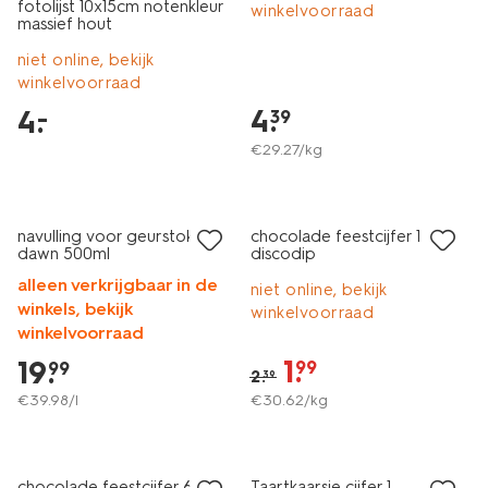
fotolijst 10x15cm notenkleur
winkelvoorraad
massief hout
niet online, bekijk
winkelvoorraad
4
.
4
.
–
39
€
29
.
27
/kg
vegan
30% korting
sale
navulling voor geurstokjes
chocolade feestcijfer 1 met
dawn 500ml
discodip
alleen verkrijgbaar in de
niet online, bekijk
winkels, bekijk
winkelvoorraad
winkelvoorraad
1
.
19
.
99
99
2
.
39
€
39
.
98
/l
€
30
.
62
/kg
sale
chocolade feestcijfer 6 met
Taartkaarsje cijfer 1