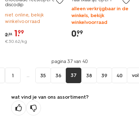
discodip
alleen verkrijgbaar in de
niet online, bekijk
winkels, bekijk
winkelvoorraad
winkelvoorraad
1
.
0
.
99
99
2
.
39
€
30
.
62
/kg
pagina 37 van 40
e
...
37
vo
1
35
36
38
39
40
wat vind je van ons assortiment?
ge
na