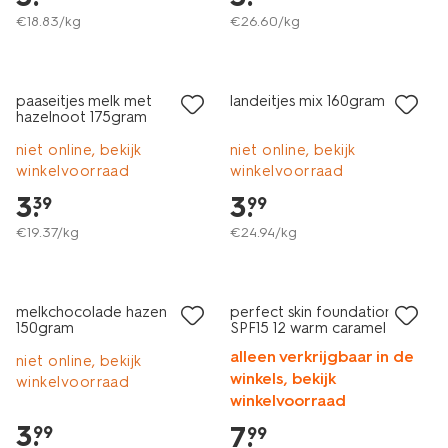
€
18
.
83
/kg
€
26
.
60
/kg
paaseitjes melk met
landeitjes mix 160gram
hazelnoot 175gram
niet online, bekijk
niet online, bekijk
winkelvoorraad
winkelvoorraad
3
.
3
.
39
99
€
19
.
37
/kg
€
24
.
94
/kg
vegan
melkchocolade hazen
perfect skin foundation
150gram
SPF15 12 warm caramel
alleen verkrijgbaar in de
niet online, bekijk
winkels, bekijk
winkelvoorraad
winkelvoorraad
3
.
7
.
99
99