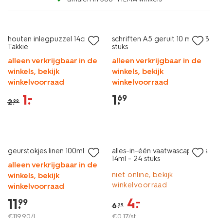
sale
3+1 gratis
houten inlegpuzzel 14cm
schriften A5 geruit 10 mm - 3
Takkie
stuks
alleen verkrijgbaar in de
alleen verkrijgbaar in de
winkels, bekijk
winkels, bekijk
winkelvoorraad
winkelvoorraad
1
.
1
.
–
69
2
.
99
vegan
vegan
30% korting
korting
geurstokjes linen 100ml
alles-in-één vaatwascapsules
14ml - 24 stuks
alleen verkrijgbaar in de
niet online, bekijk
winkels, bekijk
winkelvoorraad
winkelvoorraad
4
.
–
11
.
99
6
.
29
€
119
.
90
/l
€
0
.
17
/st.