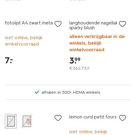
vegan
laag geprijsd
1+1 gratis
fotolijst A4 zwart metaal
langhoudende nagellak 106
sparky blush
alleen verkrijgbaar in de
niet online, bekijk
winkels, bekijk
winkelvoorraad
winkelvoorraad
7
.
–
3
.
99
€
362
.
73
/l
afhalen in 500+ HEMA winkels
laag geprijsd
lemon curd petit fours
niet online, bekijk