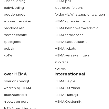
kinderkleding
HEMA pas
babykleding
lees onze folders
beddengoed
folder via Whatsapp ontvangen
woonaccessoires
HEMA op social media
handdoeken
HEMA herontwerpwedstrijd
raamdecoratie
HEMA fotoservice
speelgoed
HEMA cadeaukaarten
gebak
HEMA tickets
koffie
HEMA verzekeringen
inspiratie
nieuws
over HEMA
internationaal
over ons bedrijf
HEMA België
werken bij HEMA
HEMA Duitsland
duurzaamheid
HEMA Frankrijk
nieuws en pers
HEMA Oostenrijk
HEMA geschiedenis