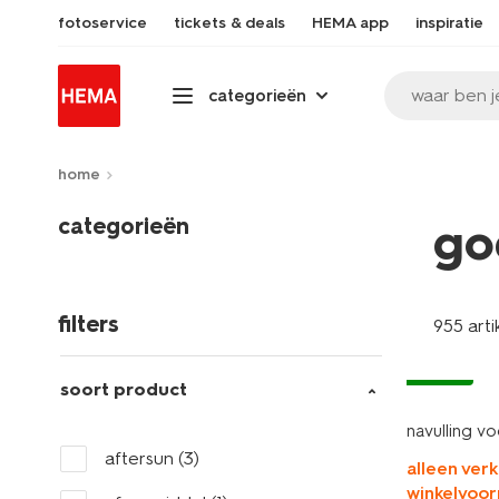
fotoservice
tickets & deals
HEMA app
inspiratie
waar ben j
categorieën
home
categorieën
go
filters
955 arti
vegan
soort product
navulling v
aftersun
(3)
alleen verk
winkelvoor