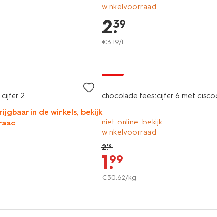
winkelvoorraad
2
.
39
€
3
.
19
/l
sale
cijfer 2
chocolade feestcijfer 6 met disco
rijgbaar in de winkels, bekijk
niet online, bekijk
raad
winkelvoorraad
2
.
39
1
.
99
€
30
.
62
/kg