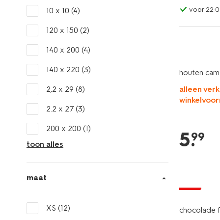
voor 22:0
10 x 10
(4)
120 x 150
(2)
140 x 200
(4)
140 x 220
(3)
houten cam
2,2 x 29
(8)
alleen verk
winkelvoor
2.2 x 27
(3)
200 x 200
(1)
5
.
99
toon alles
maat
sale
XS
(12)
chocolade f