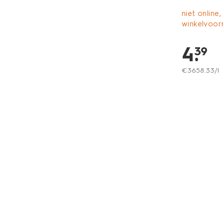
niet online,
winkelvoor
4
.
39
€
3658
.
33
/l