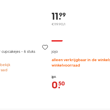
11
.
99
€
119
.
90
/l
sale
 cupcakejes - 6 stuks
jojo
alleen verkrijgbaar in de winkels
 bekijk
winkelvoorraad
raad
1
.
49
0
.
50