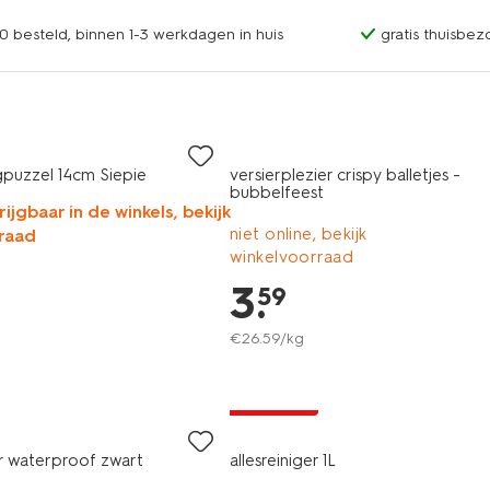
0 besteld, binnen 1-3 werkdagen in huis
gratis thuisbez
gpuzzel 14cm Siepie
versierplezier crispy balletjes -
bubbelfeest
rijgbaar in de winkels, bekijk
niet online, bekijk
raad
winkelvoorraad
3
.
59
€
26
.
59
/kg
vegan
1+1 gratis
er waterproof zwart
allesreiniger 1L