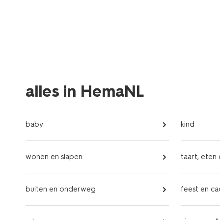
alles in HemaNL
baby
kind
wonen en slapen
taart, eten
buiten en onderweg
feest en c