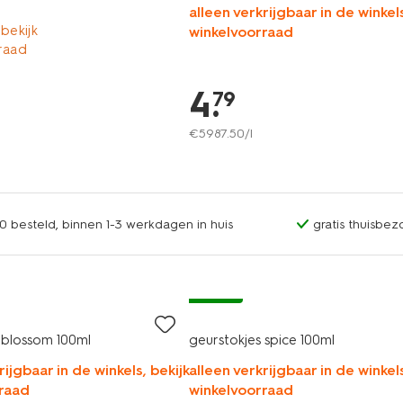
alleen verkrijgbaar in de winkels
 bekijk
winkelvoorraad
raad
4
.
79
€
5987
.
50
/l
0 besteld, binnen 1-3 werkdagen in huis
gratis thuisbez
vegan
 blossom 100ml
geurstokjes spice 100ml
rijgbaar in de winkels, bekijk
alleen verkrijgbaar in de winkels
raad
winkelvoorraad