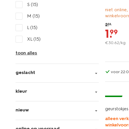
S
(15)
niet online,
M
(15)
winkelvoor
2
.
39
L
(15)
1
.
99
XL
(15)
€
30
.
62
/kg
toon alles
voor 22:0
geslacht
kleur
vegan
geurstokjes
nieuw
alleen verk
winkelvoor
online op voorraad