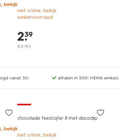
, bekijk
niet online, bekijk
winkelvoorraad
2
.
39
€
3
.
19
/l
orgd vanaf 30.-
afhalen in 500+ HEMA winkels
sale
chocolade feestcijfer 8 met discodip
, bekijk
niet online, bekijk