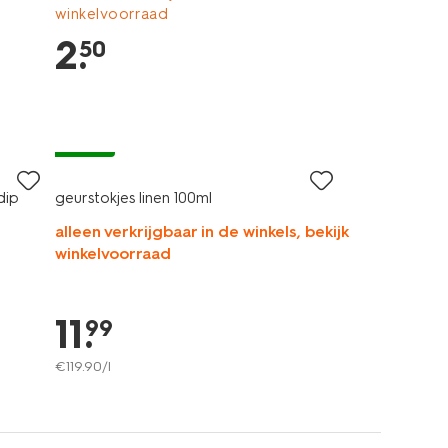
winkelvoorraad
2
.
50
vegan
dip
geurstokjes linen 100ml
alleen verkrijgbaar in de winkels, bekijk
winkelvoorraad
11
.
99
€
119
.
90
/l