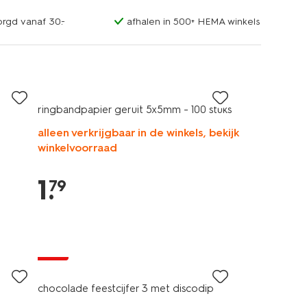
orgd vanaf 30.-
afhalen in 500+ HEMA winkels
ringbandpapier geruit 5x5mm - 100 stuks
alleen verkrijgbaar in de winkels, bekijk
winkelvoorraad
1
.
79
sale
chocolade feestcijfer 3 met discodip