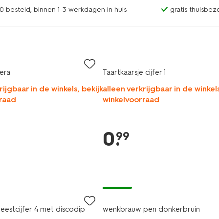
0 besteld, binnen 1-3 werkdagen in huis
gratis thuisbez
era
Taartkaarsje cijfer 1
rijgbaar in de winkels, bekijk
alleen verkrijgbaar in de winkels
raad
winkelvoorraad
0
.
99
vegan
eestcijfer 4 met discodip
wenkbrauw pen donkerbruin