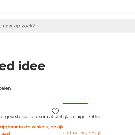
e naar op zoek?
ed idee
kelen
vegan
1+1 gratis
oor geurstokjes blossom 500ml
glasreiniger 750ml
rijgbaar in de winkels, bekijk
niet online, bekijk
raad