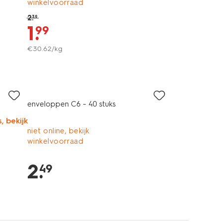
winkelvoorraad
2
.
39
1
.
99
€
30
.
62
/kg
enveloppen C6 - 40 stuks
, bekijk
niet online, bekijk
winkelvoorraad
2
.
49