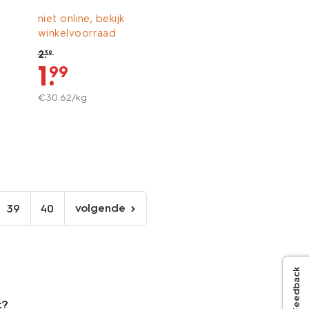
niet online, bekijk
winkelvoorraad
2
.
39
1
.
99
€
30
.
62
/kg
volgende
39
40
volgende
pagina
Feedback
t?