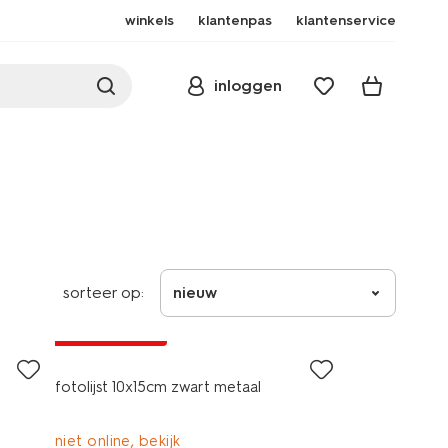
winkels
klantenpas
klantenservice
inloggen
sorteer op:
nieuw
laag geprijsd
fotolijst 10x15cm zwart metaal
niet online, bekijk