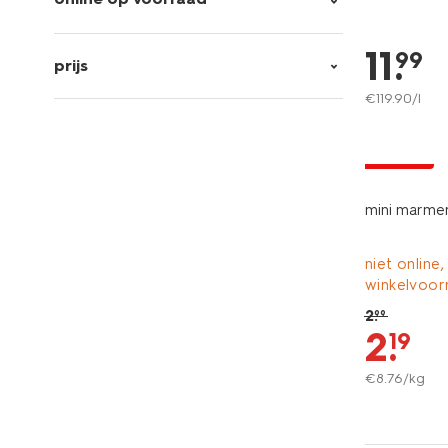
11
.
99
prijs
€
119
.
90
/l
korting
mini marmer
niet online,
winkelvoor
2
.
99
2
.
19
€
8
.
76
/kg