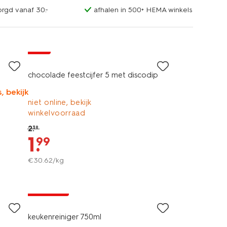
orgd vanaf 30.-
afhalen in 500+ HEMA winkels
sale
chocolade feestcijfer 5 met discodip
, bekijk
niet online, bekijk
winkelvoorraad
2
.
39
1
.
99
€
30
.
62
/kg
vegan
1+1 gratis
keukenreiniger 750ml