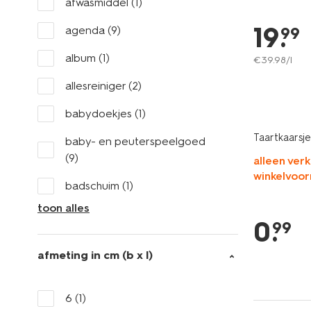
afwasmiddel
(1)
19
.
agenda
(9)
99
album
(1)
€
39
.
98
/l
allesreiniger
(2)
babydoekjes
(1)
Taartkaarsje 
baby- en peuterspeelgoed
(9)
alleen verk
winkelvoor
badschuim
(1)
toon alles
0
.
99
afmeting in cm (b x l)
6
(1)