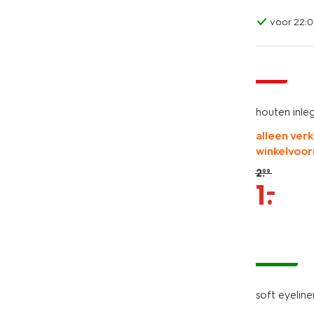
voor 22:0
sale
houten inle
alleen verk
winkelvoor
2
.
99
–
1
.
vegan
soft eyelin