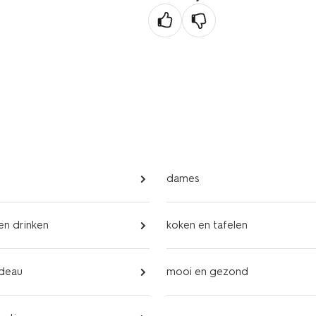
dames
 en drinken
koken en tafelen
adeau
mooi en gezond