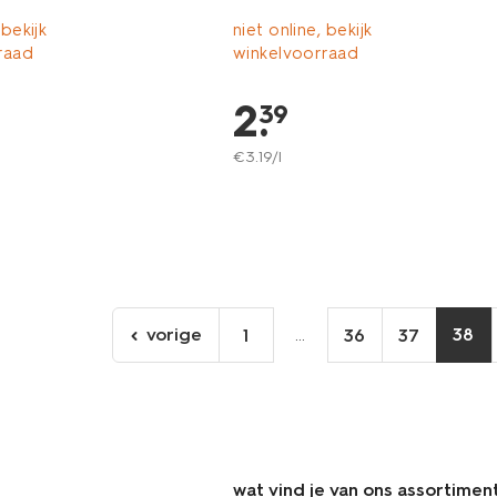
 bekijk
niet online, bekijk
raad
winkelvoorraad
2
.
39
€
3
.
19
/l
vorige
...
38
1
36
37
ga
naar
de
vorige
pagina
wat vind je van ons assortimen