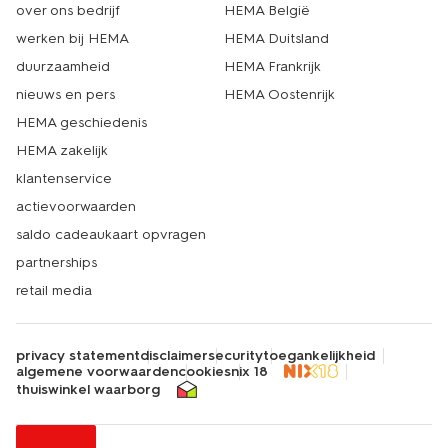
over ons bedrijf
HEMA België
werken bij HEMA
HEMA Duitsland
duurzaamheid
HEMA Frankrijk
nieuws en pers
HEMA Oostenrijk
HEMA geschiedenis
HEMA zakelijk
klantenservice
actievoorwaarden
saldo cadeaukaart opvragen
partnerships
retail media
privacy statement
disclaimer
security
toegankelijkheid
algemene voorwaarden
cookies
nix 18
thuiswinkel waarborg