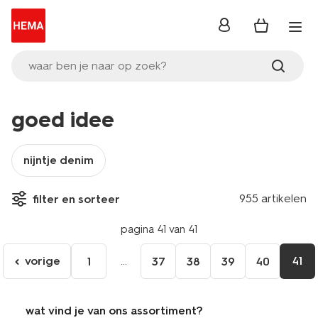
inloggen
waar ben je naar op zoek?
goed idee
nijntje denim
955 artikelen
filter en sorteer
pagina 41 van 41
vorige
...
41
1
37
38
39
40
ga
naar
de
wat vind je van ons assortiment?
vorige