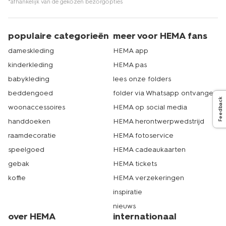
*afhankelijk van de gekozen bezorgopties
populaire categorieën
meer voor HEMA fans
dameskleding
HEMA app
kinderkleding
HEMA pas
babykleding
lees onze folders
beddengoed
folder via Whatsapp ontvangen
Feedback
woonaccessoires
HEMA op social media
handdoeken
HEMA herontwerpwedstrijd
raamdecoratie
HEMA fotoservice
speelgoed
HEMA cadeaukaarten
gebak
HEMA tickets
koffie
HEMA verzekeringen
inspiratie
nieuws
over HEMA
internationaal