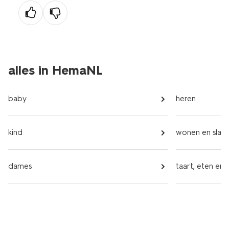
pagina
alles in HemaNL
baby
heren
kind
wonen en slap
dames
taart, eten en 