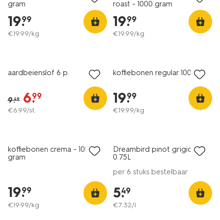
gram
roast - 1000 gram
19
.
19
.
99
99
€
19
.
99
/kg
€
19
.
99
/kg
25% korting
korting
alleen online
aardbeienslof 6 p.
koffiebonen regular 1000gr
6
.
19
.
99
99
9
.
49
€
6
.
99
/st.
€
19
.
99
/kg
25% korting
6=5
alleen online
alleen online
koffiebonen crema - 1000
Dreambird pinot grigio
7.5
gram
0.75L
per 6 stuks bestelbaar
19
.
5
.
99
49
€
19
.
99
/kg
€
7
.
32
/l