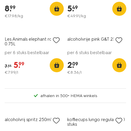
8
.
5
.
99
49
€
17
.
98
/kg
€
49
.
91
/kg
3 voor 4.99
korting
met je HEMA pas
Les Animals elephant rosé
alcoholvrije pink G&T 250ml
8.5
0.75L
per 6 stuks bestelbaar
per 6 stuks bestelbaar
5
.
2
.
99
09
7
.
99
€
7
.
99
/l
€
8
.
36
/l
afhalen in 500+ HEMA winkels
3 voor 4.99
met je HEMA pas
alcoholvrij spritz 250ml
koffiecups lungo regular - 20
stuks