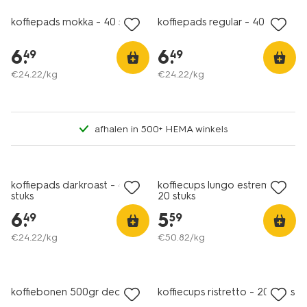
koffiepads mokka - 40 stuks
koffiepads regular - 40 stuks
6
.
6
.
49
49
€
24
.
22
/kg
€
24
.
22
/kg
afhalen in 500+ HEMA winkels
2 voor 8.99
koffiepads darkroast - 40
koffiecups lungo estremo -
stuks
20 stuks
6
.
5
.
49
59
€
24
.
22
/kg
€
50
.
82
/kg
25% korting
alleen online
koffiebonen 500gr decafé
koffiecups ristretto - 20 stuks