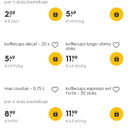
per 4 stuks bestelbaar
5
.
2
.
49
09
€
8
.
36
/l
€
49
.
91
/kg
koffiecups decaf - 20 stuks
koffiecups lungo ultimo - 50
stuks
5
.
11
.
49
99
€
49
.
91
/kg
€
43
.
60
/kg
6=5
alleen online
mas coustan - 0,75 L
koffiecups espresso extra
9-
forte - 50 stuks
per 6 stuks bestelbaar
11
.
8
.
99
99
€
11
.
99
/l
€
43
.
60
/kg