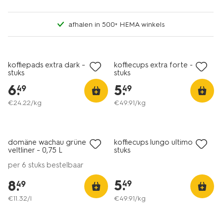
afhalen in 500+ HEMA winkels
2 voor 8.99
koffiepads extra dark - 40
koffiecups extra forte - 20
stuks
stuks
6
.
5
.
49
49
€
24
.
22
/kg
€
49
.
91
/kg
6=5
alleen online
domäne wachau grüner
koffiecups lungo ultimo - 20
9
veltliner - 0,75 L
stuks
per 6 stuks bestelbaar
5
.
8
.
49
49
€
11
.
32
/l
€
49
.
91
/kg
2 voor 8.99
2 voor 8.99