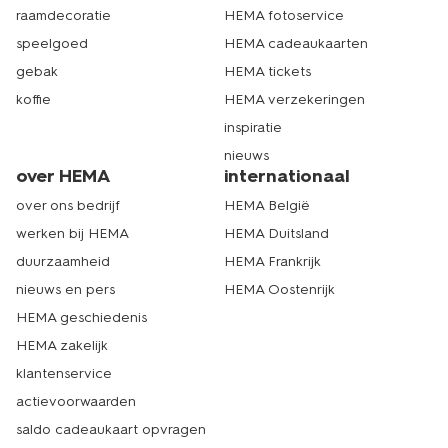
raamdecoratie
HEMA fotoservice
speelgoed
HEMA cadeaukaarten
gebak
HEMA tickets
koffie
HEMA verzekeringen
inspiratie
nieuws
over HEMA
internationaal
over ons bedrijf
HEMA België
werken bij HEMA
HEMA Duitsland
duurzaamheid
HEMA Frankrijk
nieuws en pers
HEMA Oostenrijk
HEMA geschiedenis
HEMA zakelijk
klantenservice
actievoorwaarden
saldo cadeaukaart opvragen