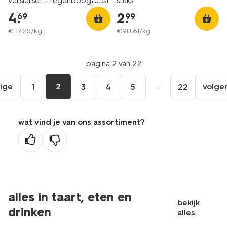
versierset - regenboogfeest
stuks
4
.
2
.
69
99
€
117
.
25
/kg
€
90
.
61
/kg
pagina 2 van 22
ige
2
...
volge
1
3
4
5
22
ga
aar
de
wat vind je van ons assortiment?
orige
agina
alles in taart, eten en
bekijk
drinken
alles