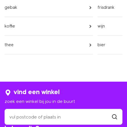
gebak
frisdrank
koffie
wijn
thee
bier
vind een winkel
zoek een winkel bij jou in de buurt
zoek
een
winkel
vind