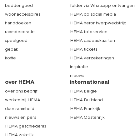
beddengoed
folder via Whatsapp ontvangen
woonaccessoires
HEMA op social media
handdoeken
HEMA herontwerpwedstrijd
raamdecoratie
HEMA fotoservice
speelgoed
HEMA cadeaukaarten
gebak
HEMA tickets
koffie
HEMA verzekeringen
inspiratie
nieuws
over HEMA
internationaal
over ons bedrijf
HEMA België
werken bij HEMA
HEMA Duitsland
duurzaamheid
HEMA Frankrijk
nieuws en pers
HEMA Oostenrijk
HEMA geschiedenis
HEMA zakelijk