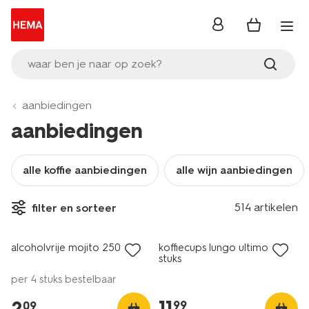
inloggen
waar ben je naar op zoek?
aanbiedingen
aanbiedingen
alle koffie aanbiedingen
alle wijn aanbiedingen
3 voor 4.99
514 artikelen
filter en sorteer
met je HEMA pas
alcoholvrije mojito 250 ml
koffiecups lungo ultimo - 50
stuks
per 4 stuks bestelbaar
11
.
2
.
99
09