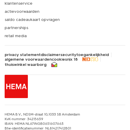
klantenservice
actievoorwaarden
saldo cadeaukaart opvragen
partnerships
retail media
privacy statement
disclaimer
security
toegankelijkheid
algemene voorwaarden
cookies
nix 18
thuiswinkel waarborg
HEMA B.V., NDSM-straat 10,1033 SB Amsterdam
KvK-nummer: 34215639
IBAN: HEMA NL67INGB0651607663
Btw-identificatienummer: NL814217412B01