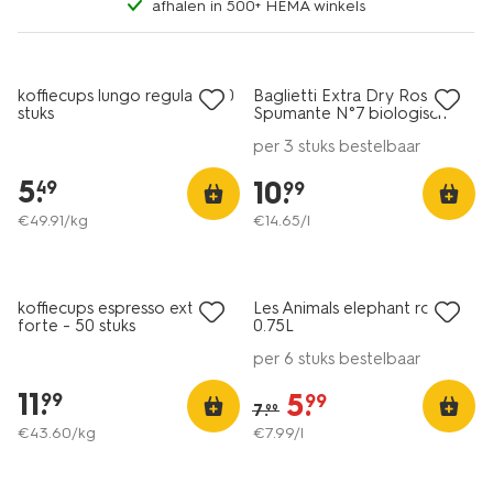
afhalen in 500+ HEMA winkels
6=5
alleen online
koffiecups lungo regular - 20
Baglietti Extra Dry Rosé
8
stuks
Spumante N°7 biologisch
0.75L
per 3 stuks bestelbaar
5
.
10
.
49
99
€
49
.
91
/kg
€
14
.
65
/l
korting
koffiecups espresso extra
Les Animals elephant rosé
8.5
forte - 50 stuks
0.75L
per 6 stuks bestelbaar
11
.
5
.
99
99
7
.
99
€
43
.
60
/kg
€
7
.
99
/l
3 voor 4.99
2 voor 8.99
met je HEMA pas