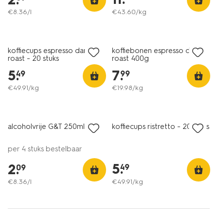
€
8
.
36
/l
€
43
.
60
/kg
2 voor 12.99
koffiecups espresso dark
koffiebonen espresso dark
roast - 20 stuks
roast 400g
5
.
7
.
49
99
€
49
.
91
/kg
€
19
.
98
/kg
3 voor 4.99
met je HEMA pas
alcoholvrije G&T 250ml
koffiecups ristretto - 20 stuks
per 4 stuks bestelbaar
5
.
2
.
49
09
€
8
.
36
/l
€
49
.
91
/kg