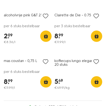
met je HEMA pas
alleen online
alcoholvrije pink G&T 250ml
Clairette de Die - 0.75 L
per 6 stuks bestelbaar
per 3 stuks bestelbaar
2
.
8
.
09
99
€
8
.
36
/l
€
11
.
99
/l
6=5
alleen online
mas coustan - 0,75 L
koffiecups lungo elegance -
9-
20 stuks
per 6 stuks bestelbaar
5
.
8
.
49
99
€
11
.
99
/l
€
49
.
91
/kg