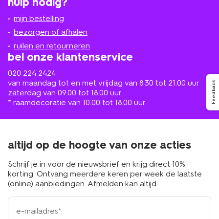
hulp nodig?
winkel
bij
jou
mijn bestelling
in
de
bezorgen of afhalen
buurt
ruilen en retourneren
bel onze klantenservice
020 224 2424
van maandag tot en met vrijdag van 8.30 tot 21.00 uur
Feedback
zaterdag van 09.00 tot 18.00 uur
* raamdecoratie van 10.00 tot 18.00 uur
altijd op de hoogte van onze acties
Schrijf je in voor de nieuwsbrief en krijg direct 10%
korting. Ontvang meerdere keren per week de laatste
(online) aanbiedingen. Afmelden kan altijd.
e-
mailadres