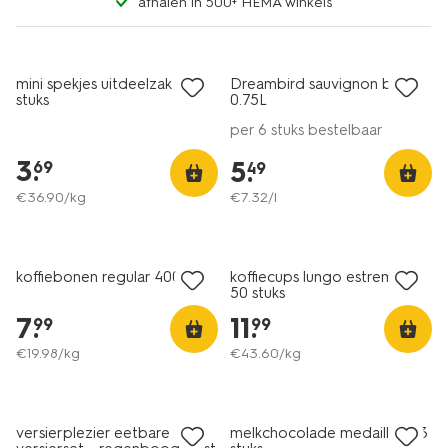
afhalen in 500+ HEMA winkels
6=5
alleen online
mini spekjes uitdeelzak - 10
Dreambird sauvignon blanc
7.5
stuks
0.75L
per 6 stuks bestelbaar
3
.
5
.
69
49
€
36
.
90
/kg
€
7
.
32
/l
2 voor 12.99
koffiebonen regular 400g
koffiecups lungo estremo -
50 stuks
7
.
11
.
99
99
€
19
.
98
/kg
€
43
.
60
/kg
versierplezier eetbare
melkchocolade medailles - 3