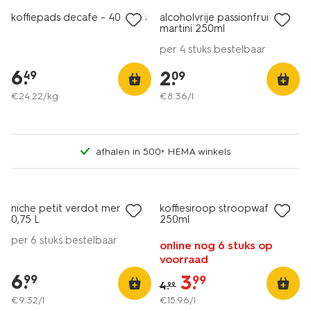
koffiepads decafe - 40 stuks
alcoholvrije passionfruit
martini 250ml
per 4 stuks bestelbaar
6
.
2
.
49
09
€
24
.
22
/kg
€
8
.
36
/l
afhalen in 500+ HEMA winkels
6=5
alleen online
korting
niche petit verdot merlot -
koffiesiroop stroopwafel
8.5
0,75 L
250ml
per 6 stuks bestelbaar
online nog 6 stuks op
voorraad
6
.
3
.
99
99
4
.
99
€
9
.
32
/l
€
15
.
96
/l
3 voor 4.99
6=5