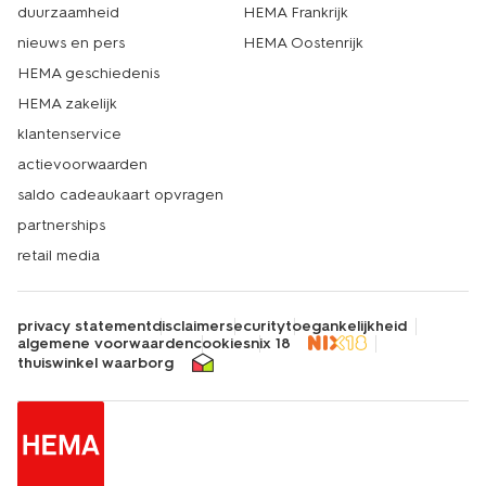
duurzaamheid
HEMA Frankrijk
nieuws en pers
HEMA Oostenrijk
HEMA geschiedenis
HEMA zakelijk
klantenservice
actievoorwaarden
saldo cadeaukaart opvragen
partnerships
retail media
privacy statement
disclaimer
security
toegankelijkheid
algemene voorwaarden
cookies
nix 18
thuiswinkel waarborg