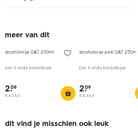
3 voor 4.99
3 voor 4.99
meer van dit
met je HEMA pas
met je HEMA pas
alcoholvrije G&T 250ml
alcoholvrije pink G&T 250ml
per 4 stuks bestelbaar
per 6 stuks bestelbaar
2
.
2
.
09
09
€
8
.
36
/l
€
8
.
36
/l
3 voor 4.99
3 voor 4.99
dit vind je misschien ook leuk
met je HEMA pas
met je HEMA pas