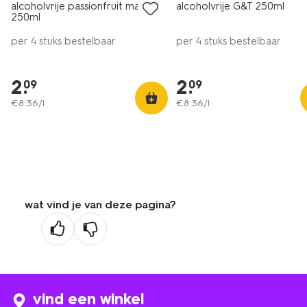
alcoholvrije passionfruit martini
alcoholvrije G&T 250ml
250ml
per 4 stuks bestelbaar
per 4 stuks bestelbaar
2
.
2
.
09
09
€
8
.
36
/l
€
8
.
36
/l
wat vind je van deze pagina?
vind een winkel