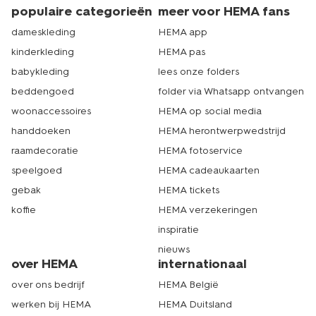
populaire categorieën
meer voor HEMA fans
dameskleding
HEMA app
kinderkleding
HEMA pas
babykleding
lees onze folders
beddengoed
folder via Whatsapp ontvangen
woonaccessoires
HEMA op social media
handdoeken
HEMA herontwerpwedstrijd
raamdecoratie
HEMA fotoservice
speelgoed
HEMA cadeaukaarten
gebak
HEMA tickets
koffie
HEMA verzekeringen
inspiratie
nieuws
over HEMA
internationaal
over ons bedrijf
HEMA België
werken bij HEMA
HEMA Duitsland