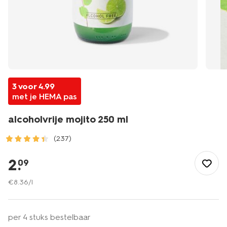
3 voor 4.99
met je HEMA pas
alcoholvrije mojito 250 ml
(237)
/eten-
drinken/alcoholvrij/cocktails/alcoholvrije-
2
.
09
mojito-
250-
€
8
.
36
/l
ml-
17420043.html
per 4 stuks bestelbaar