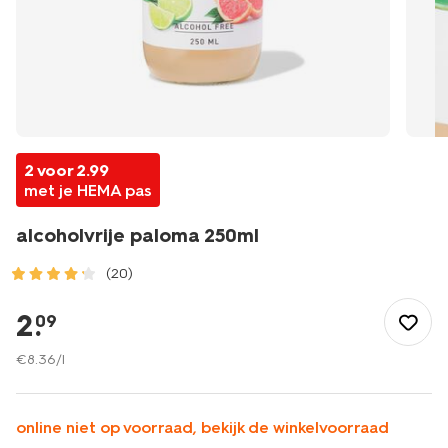
2 voor 2.99
met je HEMA pas
alcoholvrije paloma 250ml
(20)
/eten-
drinken/alcoholvrij/cocktails/alcoholvrije-
2
.
09
paloma-
250ml-
€
8
.
36
/l
17420061.html
online niet op voorraad, bekijk de winkelvoorraad