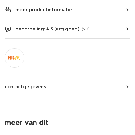
meer productinformatie
beoordeling: 4.3 (erg goed)
(20)
contactgegevens
2 voor 2.99
2 voor 2.99
meer van dit
met je HEMA pas
met je HEMA pas