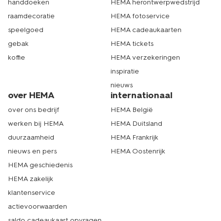
handdoeken
HEMA herontwerpwedstrijd
raamdecoratie
HEMA fotoservice
speelgoed
HEMA cadeaukaarten
gebak
HEMA tickets
koffie
HEMA verzekeringen
inspiratie
nieuws
over HEMA
internationaal
over ons bedrijf
HEMA België
werken bij HEMA
HEMA Duitsland
duurzaamheid
HEMA Frankrijk
nieuws en pers
HEMA Oostenrijk
HEMA geschiedenis
HEMA zakelijk
klantenservice
actievoorwaarden
saldo cadeaukaart opvragen