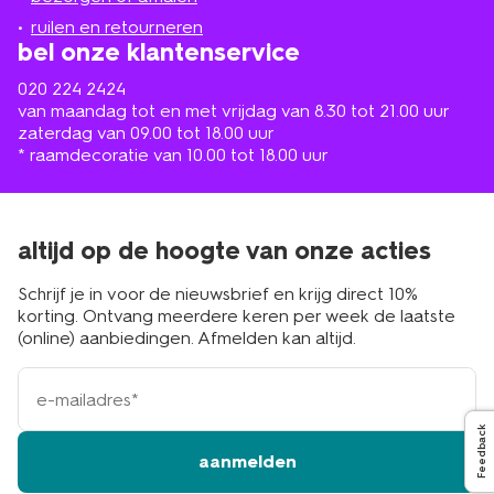
buurt
ruilen en retourneren
bel onze klantenservice
020 224 2424
van maandag tot en met vrijdag van 8.30 tot 21.00 uur
zaterdag van 09.00 tot 18.00 uur
* raamdecoratie van 10.00 tot 18.00 uur
altijd op de hoogte van onze acties
Schrijf je in voor de nieuwsbrief en krijg direct 10%
korting. Ontvang meerdere keren per week de laatste
(online) aanbiedingen. Afmelden kan altijd.
e-
mailadres
Feedback
aanmelden