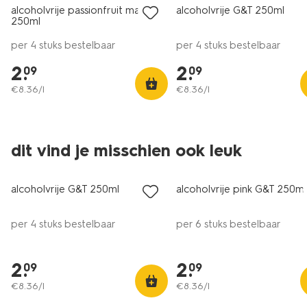
alcoholvrije passionfruit martini
alcoholvrije G&T 250ml
250ml
per 4 stuks bestelbaar
per 4 stuks bestelbaar
2
.
2
.
09
09
€
8
.
36
/l
€
8
.
36
/l
2 voor 2.99
2 voor 2.99
dit vind je misschien ook leuk
met je HEMA pas
met je HEMA pas
alcoholvrije G&T 250ml
alcoholvrije pink G&T 250ml
per 4 stuks bestelbaar
per 6 stuks bestelbaar
2
.
2
.
09
09
€
8
.
36
/l
€
8
.
36
/l