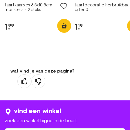
taartkaarsjes 8.5x10.5cm
taartdecoratie herbruikbaa
monsters - 2 stuks
cijfer 0
1
.
1
.
99
19
wat vind je van deze pagina?
vind een winkel
zoek een winkel bij jou in de buurt