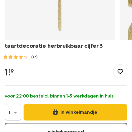
taartdecoratie herbruikbaar cijfer 3
(17)
/eten-
drinken/gebak/taartdecoratie/taartdecoratie-
1
.
19
herbruikbaar-
cijfer-
3-
14240182.html
voor 22:00 besteld, binnen 1-3 werkdagen in huis
in winkelmandje
1
winkelvoorraad