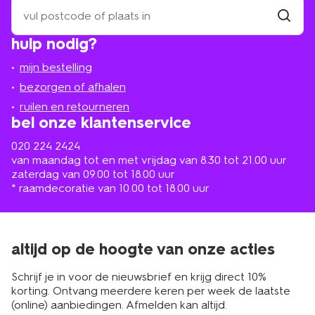
zoek
een
winkel
vind
hulp nodig?
winkel
bij
jou
mijn bestelling
in
de
bezorgen of afhalen
buurt
ruilen en retourneren
bel onze klantenservice
020 224 2424
van maandag tot en met vrijdag van 8.30 tot 21.00 uur
zaterdag van 09.00 tot 18.00 uur
* raamdecoratie van 10.00 tot 18.00 uur
altijd op de hoogte van onze acties
Schrijf je in voor de nieuwsbrief en krijg direct 10%
korting. Ontvang meerdere keren per week de laatste
(online) aanbiedingen. Afmelden kan altijd.