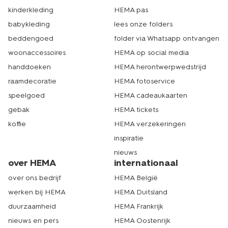
kinderkleding
HEMA pas
babykleding
lees onze folders
beddengoed
folder via Whatsapp ontvangen
woonaccessoires
HEMA op social media
handdoeken
HEMA herontwerpwedstrijd
raamdecoratie
HEMA fotoservice
speelgoed
HEMA cadeaukaarten
gebak
HEMA tickets
koffie
HEMA verzekeringen
inspiratie
nieuws
over HEMA
internationaal
over ons bedrijf
HEMA België
werken bij HEMA
HEMA Duitsland
duurzaamheid
HEMA Frankrijk
nieuws en pers
HEMA Oostenrijk