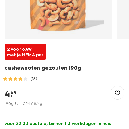
2 voor 6.99
met je HEMA pas
cashewnoten gezouten 190g
(16)
/eten-
drinken/snacks/nootjes/cashewnoten-
4
.
69
gezouten-
190g-
190g ℮ -
€
24
.
68
/kg
10650111.html
voor 22:00 besteld, binnen 1-3 werkdagen in huis