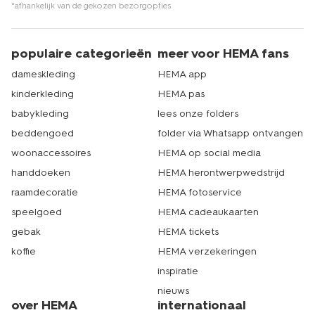
*afhankelijk van de gekozen bezorgopties
populaire categorieën
meer voor HEMA fans
dameskleding
HEMA app
kinderkleding
HEMA pas
babykleding
lees onze folders
beddengoed
folder via Whatsapp ontvangen
woonaccessoires
HEMA op social media
handdoeken
HEMA herontwerpwedstrijd
raamdecoratie
HEMA fotoservice
speelgoed
HEMA cadeaukaarten
gebak
HEMA tickets
koffie
HEMA verzekeringen
inspiratie
nieuws
over HEMA
internationaal