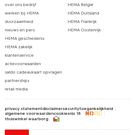
over ons bedrijf
HEMA België
werken bij HEMA
HEMA Duitsland
duurzaamheid
HEMA Frankrijk
nieuws en pers
HEMA Oostenrijk
HEMA geschiedenis
HEMA zakelijk
klantenservice
actievoorwaarden
saldo cadeaukaart opvragen
partnerships
retail media
privacy statement
disclaimer
security
toegankelijkheid
algemene voorwaarden
cookies
nix 18
thuiswinkel waarborg