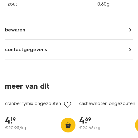
zout
0.80g
bewaren
contactgegevens
2 voor 6.99
2 voor 6.99
meer van dit
met je HEMA pas
met je HEMA pas
cranberrymix ongezouten 200g
cashewnoten ongezouten 
4
.
4
.
19
69
€
20
.
95
/kg
€
24
.
68
/kg