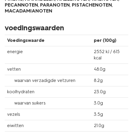
PECANNOTEN
,
PARANOTEN
,
PISTACHENOTEN
,
MACADAMIANOTEN
voedingswaarden
Voedingswaarde
per (100g)
energie
2552 kJ / 615
kcal
vetten
48.0g
waarvan verzadigde vetzuren
8.2g
koolhydraten
23.0g
waarvan suikers
3.0g
vezels
3.5g
eiwitten
21.0g