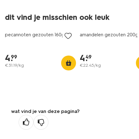
2 voor 6.99
2 voor 6.99
dit vind je misschien ook leuk
met je HEMA pas
met je HEMA pas
pecannoten gezouten 160g
amandelen gezouten 200g
4
.
4
.
99
49
€
31
.
19
/kg
€
22
.
45
/kg
wat vind je van deze pagina?