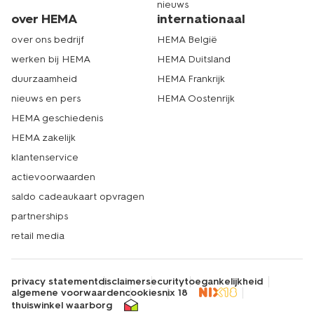
nieuws
over HEMA
internationaal
over ons bedrijf
HEMA België
werken bij HEMA
HEMA Duitsland
duurzaamheid
HEMA Frankrijk
nieuws en pers
HEMA Oostenrijk
HEMA geschiedenis
HEMA zakelijk
klantenservice
actievoorwaarden
saldo cadeaukaart opvragen
partnerships
retail media
privacy statement
disclaimer
security
toegankelijkheid
algemene voorwaarden
cookies
nix 18
thuiswinkel waarborg