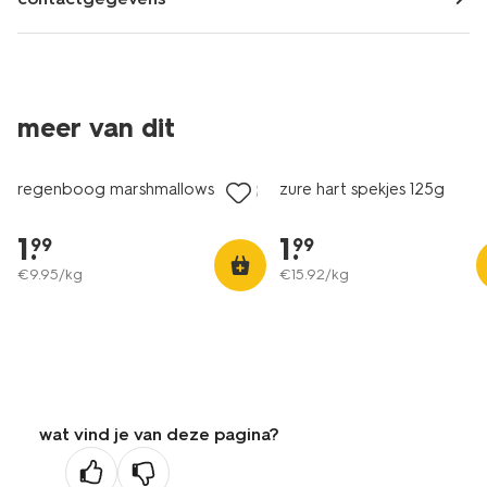
2 voor 3.49
meer van dit
met je HEMA pas
regenboog marshmallows 200g
zure hart spekjes 125g
1
.
1
.
99
99
€
9
.
95
/kg
€
15
.
92
/kg
wat vind je van deze pagina?