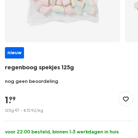
nieuw
regenboog spekjes 125g
nog geen beoordeling
/eten-
drinken/snoep/marshmallows/regenboog-
1
.
99
spekjes-
125g-
125g ℮ -
€
15
.
92
/kg
10200217.html
voor 22:00 besteld, binnen 1-3 werkdagen in huis