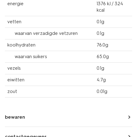
energie
1376 kJ / 324
kcal
vetten
0.1g
waarvan verzadigde vetzuren
0.1g
koolhydraten
76.0g
waarvan suikers
65.0g
vezels
0.1g
eiwitten
4.7g
zout
0.01g
bewaren
contactgegevens