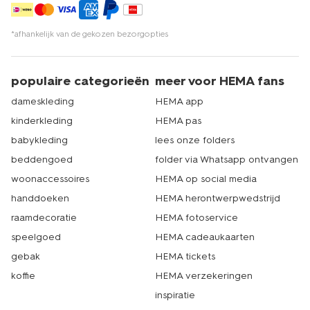
*afhankelijk van de gekozen bezorgopties
populaire categorieën
meer voor HEMA fans
dameskleding
HEMA app
kinderkleding
HEMA pas
babykleding
lees onze folders
beddengoed
folder via Whatsapp ontvangen
woonaccessoires
HEMA op social media
handdoeken
HEMA herontwerpwedstrijd
raamdecoratie
HEMA fotoservice
speelgoed
HEMA cadeaukaarten
gebak
HEMA tickets
koffie
HEMA verzekeringen
inspiratie