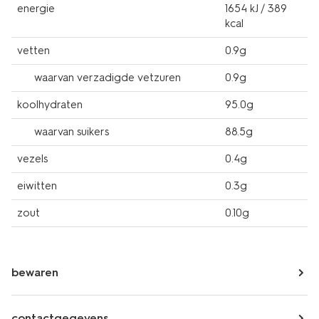
energie
1654 kJ / 389
kcal
vetten
0.9g
waarvan verzadigde vetzuren
0.9g
koolhydraten
95.0g
waarvan suikers
88.5g
vezels
0.4g
eiwitten
0.3g
zout
0.10g
bewaren
contactgegevens