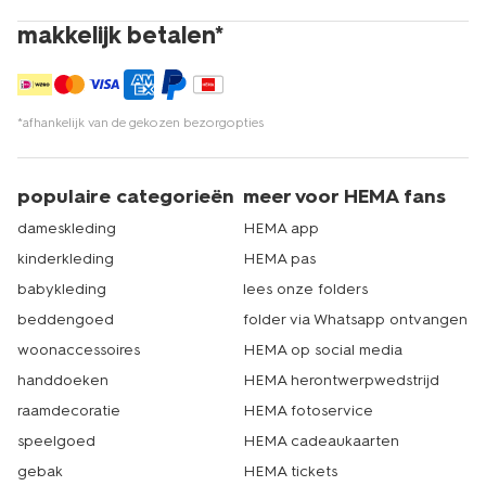
makkelijk betalen*
*afhankelijk van de gekozen bezorgopties
populaire categorieën
meer voor HEMA fans
dameskleding
HEMA app
kinderkleding
HEMA pas
babykleding
lees onze folders
beddengoed
folder via Whatsapp ontvangen
woonaccessoires
HEMA op social media
handdoeken
HEMA herontwerpwedstrijd
raamdecoratie
HEMA fotoservice
speelgoed
HEMA cadeaukaarten
gebak
HEMA tickets