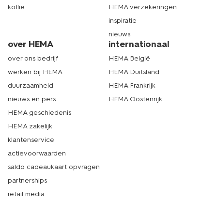
koffie
HEMA verzekeringen
inspiratie
nieuws
over HEMA
internationaal
over ons bedrijf
HEMA België
werken bij HEMA
HEMA Duitsland
duurzaamheid
HEMA Frankrijk
nieuws en pers
HEMA Oostenrijk
HEMA geschiedenis
HEMA zakelijk
klantenservice
actievoorwaarden
saldo cadeaukaart opvragen
partnerships
retail media