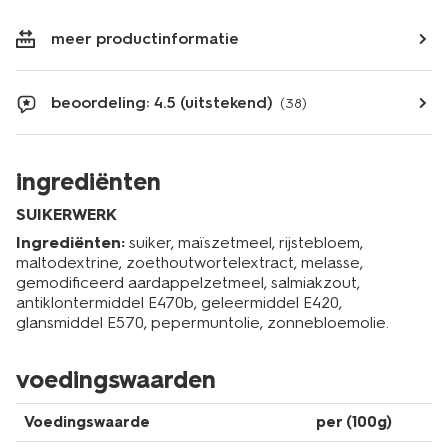
meer productinformatie
beoordeling: 4.5 (uitstekend)
(38)
ingrediënten
SUIKERWERK
Ingrediënten:
suiker, maïszetmeel, rijstebloem,
maltodextrine, zoethoutwortelextract, melasse,
gemodificeerd aardappelzetmeel, salmiakzout,
antiklontermiddel E470b, geleermiddel E420,
glansmiddel E570, pepermuntolie, zonnebloemolie.
voedingswaarden
Voedingswaarde
per (100g)