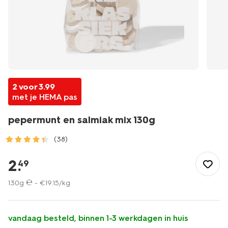
2 voor 3.99
met je HEMA pas
pepermunt en salmiak mix 130g
(38)
/eten-
drinken/snoep/oud-
2
.
49
hollands/pepermunt-
en-
130g ℮ -
€
19
.
15
/kg
salmiak-
mix-
130g-
vandaag besteld, binnen 1-3 werkdagen in huis
10200122.html