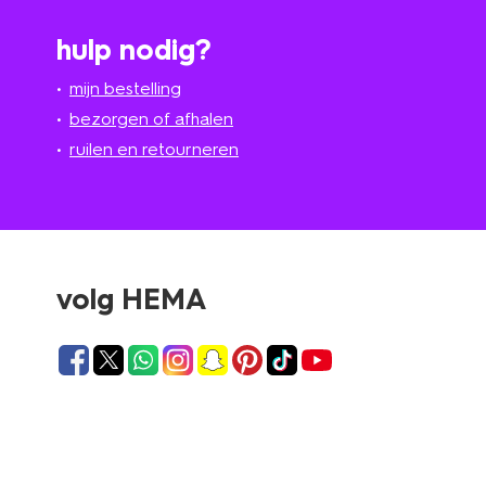
hulp nodig?
mijn bestelling
bezorgen of afhalen
ruilen en retourneren
volg HEMA