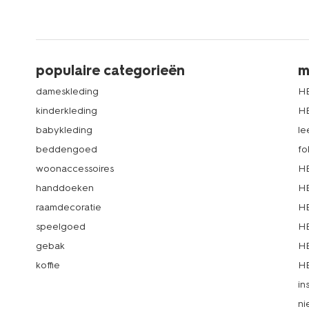
populaire categorieën
m
dameskleding
H
kinderkleding
H
babykleding
le
beddengoed
fo
woonaccessoires
HE
handdoeken
HE
raamdecoratie
HE
speelgoed
HE
gebak
HE
koffie
HE
in
ni