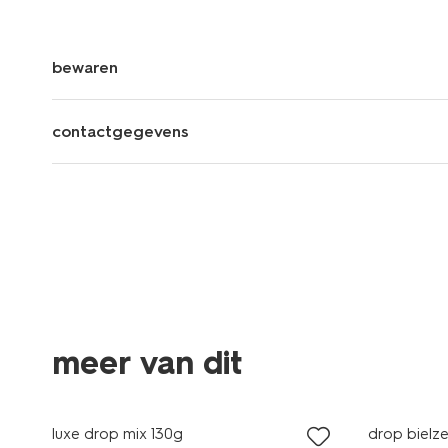
bewaren
contactgegevens
meer van dit
2 voor 3.99
2 voor 3.9
met je HEMA pas
met je HE
luxe drop mix 130g
drop bielz