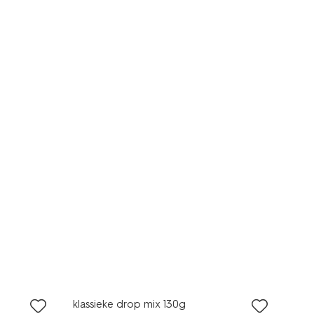
2 voor 3.99
met je HEMA pas
klassieke drop mix 130g