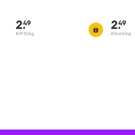
2
.
2
.
49
49
€
19
.
15
/kg
€
16
.
60
/kg