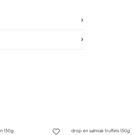
9
2 voor 3.99
MA pas
met je HEMA pas
en 150g
drop en salmiak truffels 130g