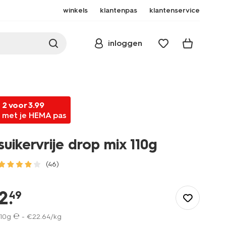
winkels
klantenpas
klantenservice
inloggen
2 voor 3.99
met je HEMA pas
suikervrije drop mix 110g
(46)
/eten-
drinken/snoep/oud-
2
.
49
hollands/suikervrije-
drop-
110g ℮ -
€
22
.
64
/kg
mix-