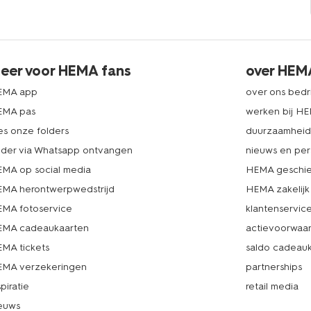
eer voor HEMA fans
over HEM
EMA app
over ons bedri
EMA pas
werken bij H
es onze folders
duurzaamhei
lder via Whatsapp ontvangen
nieuws en per
MA op social media
HEMA geschie
MA herontwerpwedstrijd
HEMA zakelijk
MA fotoservice
klantenservic
MA cadeaukaarten
actievoorwaa
MA tickets
saldo cadeau
MA verzekeringen
partnerships
spiratie
retail media
euws