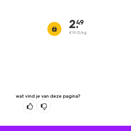
2
.
49
€
19
.
15
/kg
wat vind je van deze pagina?