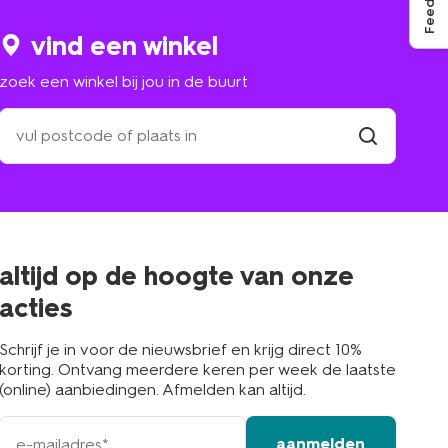
Feedback
vind een winkel
zoek een winkel bij jou in de buurt
zoek
een
winkel
vind
winkel
bij
jou
in
de
buurt
altijd op de hoogte van onze
acties
Schrijf je in voor de nieuwsbrief en krijg direct 10%
korting. Ontvang meerdere keren per week de laatste
(online) aanbiedingen. Afmelden kan altijd.
e-
aanmelden
mailadres