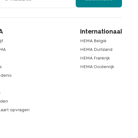
A
internationaal
jf
HEMA België
EMA
HEMA Duitsland
d
HEMA Frankrijk
s
HEMA Oostenrijk
denis
e
rden
kaart opvragen