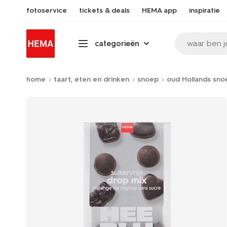
fotoservice
tickets & deals
HEMA app
inspiratie
waar ben j
categorieën
home
taart, eten en drinken
snoep
oud Hollands sno