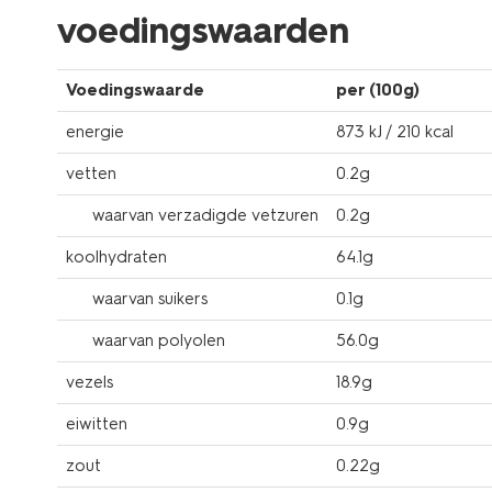
voedingswaarden
Voedingswaarde
per (100g)
energie
873 kJ / 210 kcal
vetten
0.2g
waarvan verzadigde vetzuren
0.2g
koolhydraten
64.1g
waarvan suikers
0.1g
waarvan polyolen
56.0g
vezels
18.9g
eiwitten
0.9g
zout
0.22g