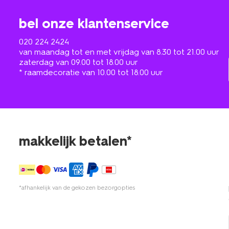
bel onze klantenservice
020 224 2424
van maandag tot en met vrijdag van 8.30 tot 21.00 uur
zaterdag van 09.00 tot 18.00 uur
* raamdecoratie van 10.00 tot 18.00 uur
makkelijk betalen*
*afhankelijk van de gekozen bezorgopties