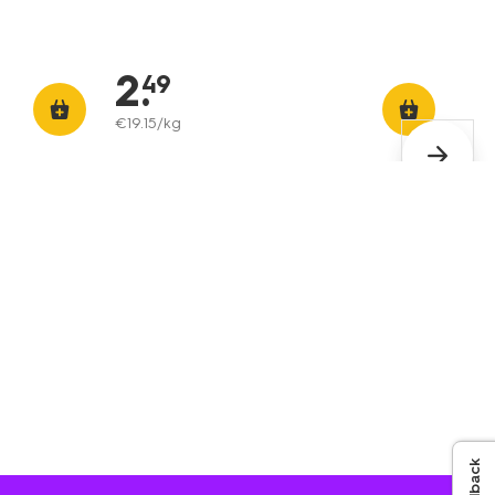
2
.
49
€
19
.
15
/kg