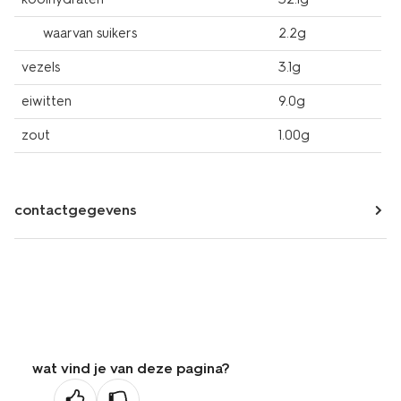
waarvan suikers
2.2g
vezels
3.1g
eiwitten
9.0g
zout
1.00g
contactgegevens
wat vind je van deze pagina?