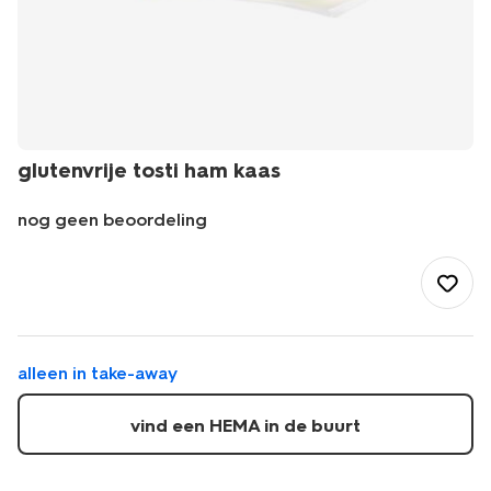
glutenvrije tosti ham kaas
nog geen beoordeling
/eten-
drinken/take-
away/glutenvrije-
tosti-
ham-
kaas-
alleen in take-away
28201605.html
vind een HEMA in de buurt