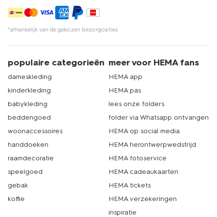
*afhankelijk van de gekozen bezorgopties
populaire categorieën
meer voor HEMA fans
dameskleding
HEMA app
kinderkleding
HEMA pas
babykleding
lees onze folders
beddengoed
folder via Whatsapp ontvangen
woonaccessoires
HEMA op social media
handdoeken
HEMA herontwerpwedstrijd
raamdecoratie
HEMA fotoservice
speelgoed
HEMA cadeaukaarten
gebak
HEMA tickets
koffie
HEMA verzekeringen
inspiratie