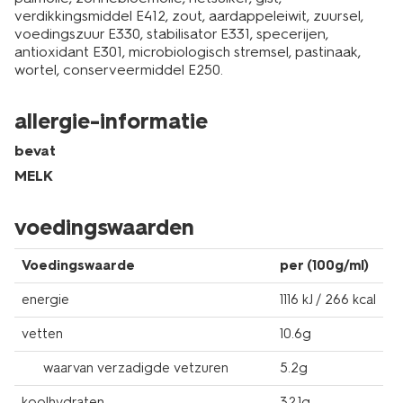
verdikkingsmiddel E412, zout, aardappeleiwit, zuursel,
voedingszuur E330, stabilisator E331, specerijen,
antioxidant E301, microbiologisch stremsel, pastinaak,
wortel, conserveermiddel E250.
allergie-informatie
bevat
MELK
voedingswaarden
Voedingswaarde
per (100g/ml)
energie
1116 kJ / 266 kcal
vetten
10.6g
waarvan verzadigde vetzuren
5.2g
koolhydraten
32.1g