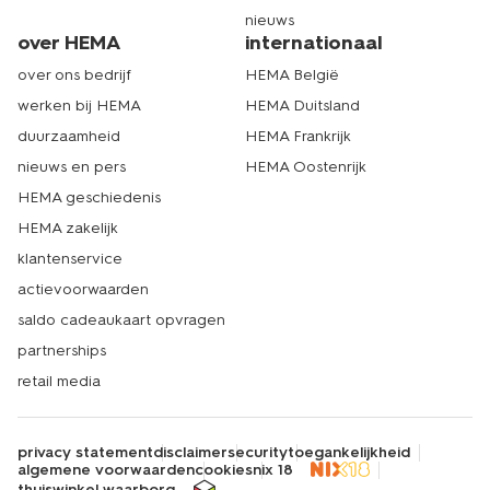
nieuws
over HEMA
internationaal
over ons bedrijf
HEMA België
werken bij HEMA
HEMA Duitsland
duurzaamheid
HEMA Frankrijk
nieuws en pers
HEMA Oostenrijk
HEMA geschiedenis
HEMA zakelijk
klantenservice
actievoorwaarden
saldo cadeaukaart opvragen
partnerships
retail media
privacy statement
disclaimer
security
toegankelijkheid
algemene voorwaarden
cookies
nix 18
thuiswinkel waarborg