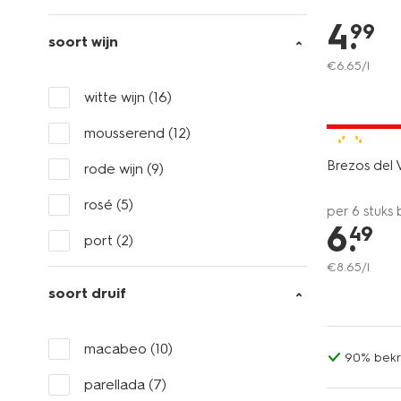
4
.
99
soort wijn
€
6
.
65
/l
witte wijn
(16)
6=5
alleen onli
mousserend
(12)
7.5
Brezos del 
rode wijn
(9)
rosé
(5)
per 6 stuks
6
.
49
port
(2)
€
8
.
65
/l
soort druif
macabeo
(10)
90% bekr
parellada
(7)