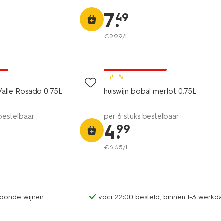
7
.
49
€
9
.
99
/l
2 voor 8.49
ne
met je HEMA pas
8
Valle Rosado 0.75L
huiswijn bobal merlot 0.75L
 bestelbaar
per 6 stuks bestelbaar
4
.
99
€
6
.
65
/l
oonde wijnen
voor 22:00 besteld, binnen 1-3 werkda