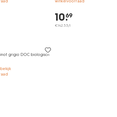
raad
winkelvoorraad
10
.
69
€
142
.
53
/l
inot grigio DOC biologisch
 bekijk
raad