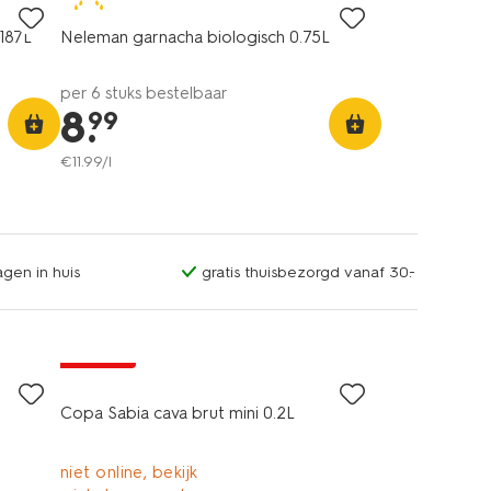
8.5
.187L
Neleman garnacha biologisch 0.75L
per 6 stuks bestelbaar
8
.
99
€
11
.
99
/l
gen in huis
gratis thuisbezorgd vanaf 30.-
korting
Copa Sabia cava brut mini 0.2L
niet online, bekijk