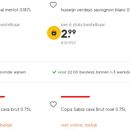
al merlot 0.187L
huiswijn verdejo sauvignon blanc 0
 bestelbaar
per 6 stuks bestelbaar
2
.
99
€
15
.
99
/l
oonde wijnen
voor 22:00 besteld, binnen 1-3 werkda
6=5
ne
alleen online
cava brut 0.75L
Copa Sabia cava Brut rosé 0.75L
 bekijk
niet online, bekijk