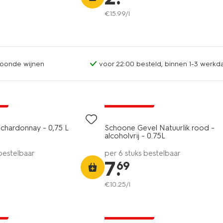
€
15
.
99
/l
oonde wijnen
voor 22:00 besteld, binnen 1-3 werkda
6=5
ne
alleen online
chardonnay - 0,75 L
Schoone Gevel Natuurlik rood -
alcoholvrij - 0.75L
 bestelbaar
per 6 stuks bestelbaar
7
.
69
€
10
.
25
/l
6=5
ne
alleen online