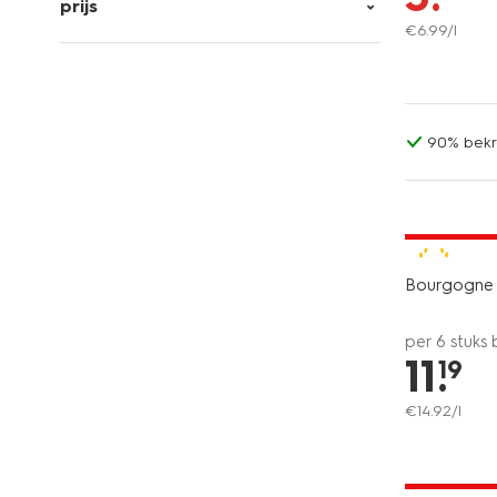
prijs
€
6
.
99
/l
90% bekr
6=5
alleen onli
8.5
Bourgogne 
per 6 stuks
11
.
19
€
14
.
92
/l
6=5
alleen onli