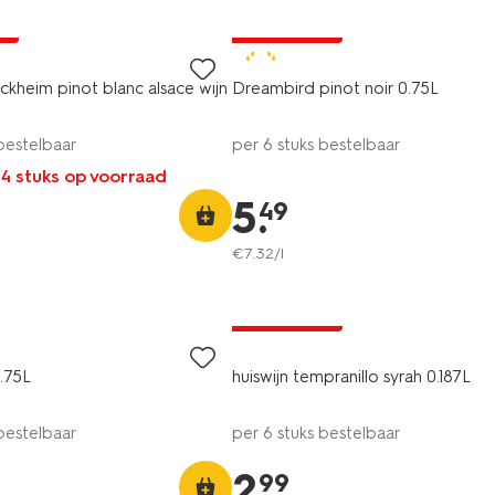
6=5
ne
alleen online
7
ckheim pinot blanc alsace wijn
Dreambird pinot noir 0.75L
 bestelbaar
per 6 stuks bestelbaar
 4 stuks op voorraad
5
.
49
€
7
.
32
/l
6=5
alleen online
.75L
huiswijn tempranillo syrah 0.187L
 bestelbaar
per 6 stuks bestelbaar
2
.
99