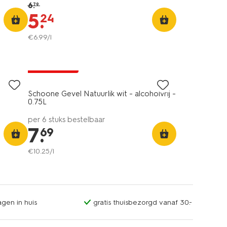
6
.
79
5
.
24
€
6
.
99
/l
6=5
alleen online
Schoone Gevel Natuurlik wit - alcoholvrij -
0.75L
per 6 stuks bestelbaar
7
.
69
€
10
.
25
/l
gen in huis
gratis thuisbezorgd vanaf 30.-