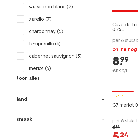
6=5
sauvignon blanc
(7)
alleen onli
xarello
(7)
Cave de Tur
0.75L
chardonnay
(6)
per 6 stuks
tempranillo
(4)
online nog
cabernet sauvignon
(3)
8
.
99
merlot
(3)
€
11
.
99
/l
toon alles
vegan
korting
land
8+
G7 merlot 0
smaak
per 6 stuks
6
.
79
5
.
24