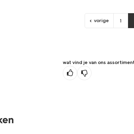
vorige
1
ga
naar
de
vorige
pagina
wat vind je van ons assortimen
nken