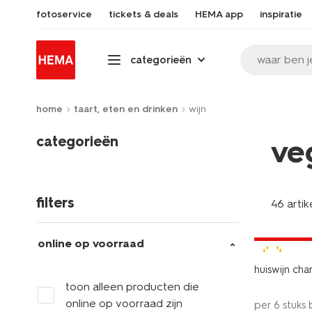
fotoservice
tickets & deals
HEMA app
inspiratie
waar ben j
categorieën
home
taart, eten en drinken
wijn
categorieën
ve
filters
46 artik
2 voor 8.4
met je HEM
online op voorraad
8+
huiswijn ch
toon alleen producten die
online op voorraad zijn
per 6 stuks