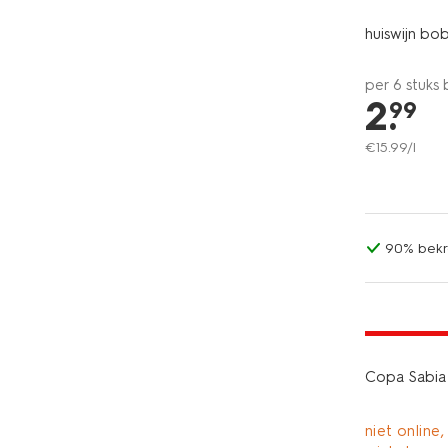
huiswijn bob
per 6 stuks
2
.
99
€
15
.
99
/l
90% bekr
6=5
alleen onli
Copa Sabia 
niet online,