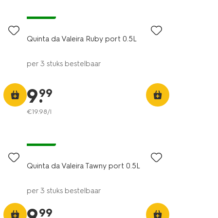
vegan
Quinta da Valeira Ruby port 0.5L
per 3 stuks bestelbaar
9
.
99
€
19
.
98
/l
vegan
Quinta da Valeira Tawny port 0.5L
per 3 stuks bestelbaar
9
.
99