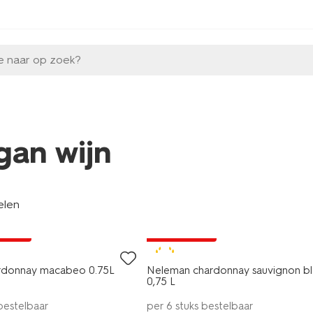
e naar op zoek?
gan wijn
elen
9
6=5
A pas
alleen online
8.5
ardonnay macabeo 0.75L
Neleman chardonnay sauvignon bl
0,75 L
 bestelbaar
per 6 stuks bestelbaar