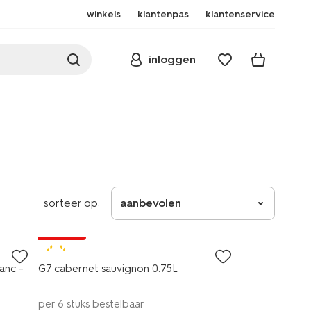
winkels
klantenpas
klantenservice
inloggen
sorteer op:
aanbevolen
vegan
korting
8-
anc -
G7 cabernet sauvignon 0.75L
per 6 stuks bestelbaar