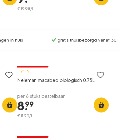
€
19
.
98
/l
gen in huis
gratis thuisbezorgd vanaf 30.-
6=5
alleen online
8.5
Neleman macabeo biologisch 0.75L
per 6 stuks bestelbaar
8
.
99
€
11
.
99
/l
6=5
alleen online