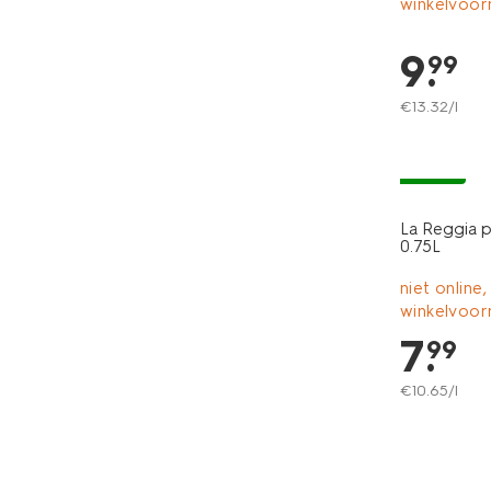
winkelvoor
9
.
99
€
13
.
32
/l
vegan
La Reggia p
0.75L
niet online,
winkelvoor
7
.
99
€
10
.
65
/l