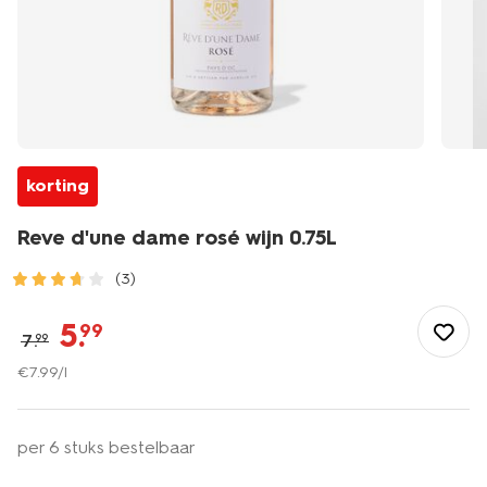
korting
Reve d'une dame rosé wijn 0.75L
(3)
/eten-
drinken/wijn/rose/reve-
5
.
99
7
.
99
dune-
dame-
€
7
.
99
/l
rose-
wijn-
0.75l-
per 6 stuks bestelbaar
17385011.html