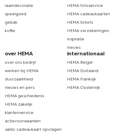
raamdecoratie
HEMA fotoservice
speelgoed
HEMA cadeaukaarten
gebak
HEMA tickets
koffie
HEMA verzekeringen
inspiratie
nieuws
over HEMA
internationaal
over ons bedrijf
HEMA België
werken bij HEMA
HEMA Duitsland
duurzaamheid
HEMA Frankrijk
nieuws en pers
HEMA Oostenrijk
HEMA geschiedenis
HEMA zakelijk
klantenservice
actievoorwaarden
saldo cadeaukaart opvragen