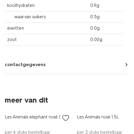
koolhydraten
0.9g
waarvan suikers
0.5g
eiwitten
0.0g
zout
0.00g
contactgegevens
nieuw
meer van dit
korting
korting
Les Animals elephant rosé 0.75L
Les Animals rosé 1.5L
8.5
per 6 stuks bestelbaar
per 3 stuks bestelbaar