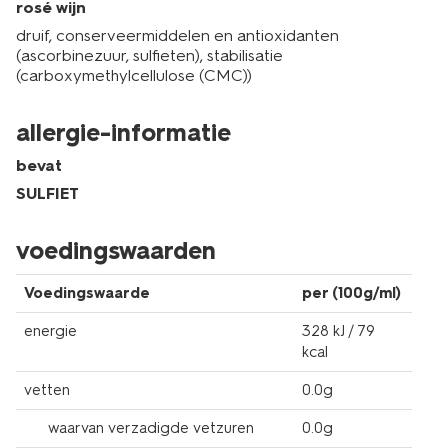
rosé wijn
druif, conserveermiddelen en antioxidanten
(ascorbinezuur, sulfieten), stabilisatie
(carboxymethylcellulose (CMC))
allergie-informatie
bevat
SULFIET
voedingswaarden
Voedingswaarde
per (100g/ml)
energie
328 kJ / 79
kcal
vetten
0.0g
waarvan verzadigde vetzuren
0.0g