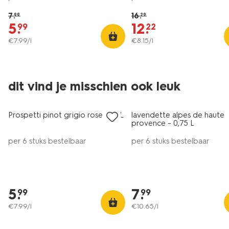
7
.
16
.
99
29
5
.
12
.
99
22
€
7
.
99
/l
€
8
.
15
/l
6=5
6=5
dit vind je misschien ook leuk
alleen online
alleen online
Prospetti pinot grigio rose 0.75L
lavendette alpes de haute
8.5
provence - 0,75 L
per 6 stuks bestelbaar
per 6 stuks bestelbaar
5
.
7
.
99
99
€
7
.
99
/l
€
10
.
65
/l