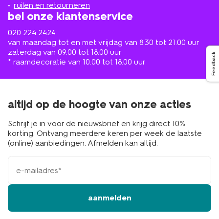
buurt
ruilen en retourneren
bel onze klantenservice
020 224 2424
van maandag tot en met vrijdag van 8.30 tot 21.00 uur
zaterdag van 09.00 tot 18.00 uur
Feedback
* raamdecoratie van 10.00 tot 18.00 uur
altijd op de hoogte van onze acties
Schrijf je in voor de nieuwsbrief en krijg direct 10%
korting. Ontvang meerdere keren per week de laatste
(online) aanbiedingen. Afmelden kan altijd.
e-
mailadres
aanmelden