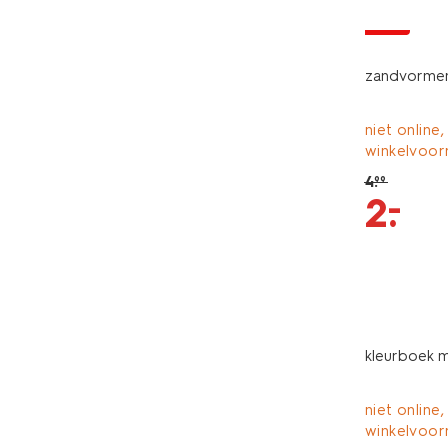
sale
zandvormen 
niet online,
winkelvoor
4
.
99
–
2
.
kleurboek m
niet online,
winkelvoor