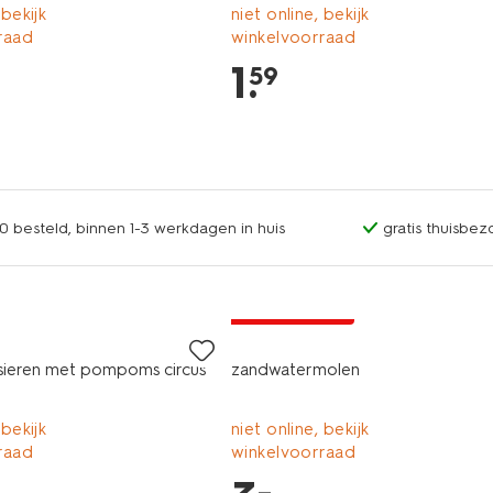
 bekijk
niet online, bekijk
raad
winkelvoorraad
1
.
59
0 besteld, binnen 1-3 werkdagen in huis
gratis thuisbez
laag geprijsd
rsieren met pompoms circus
zandwatermolen
 bekijk
niet online, bekijk
raad
winkelvoorraad
–