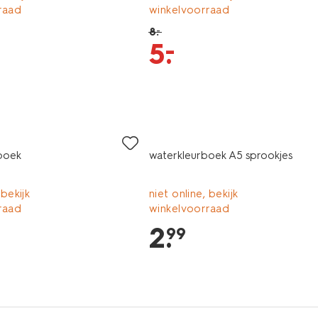
raad
winkelvoorraad
8
.
–
–
5
.
rboek
waterkleurboek A5 sprookjes
 bekijk
niet online, bekijk
raad
winkelvoorraad
2
.
99