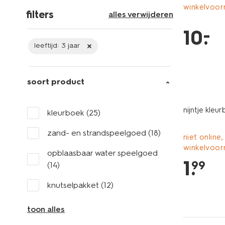
winkelvoor
filters
alles verwijderen
–
10
.
leeftijd:
3 jaar
soort product
nijntje kleu
kleurboek
(25)
zand- en strandspeelgoed
(18)
niet online,
winkelvoor
opblaasbaar water speelgoed
1
.
99
(14)
knutselpakket
(12)
toon alles