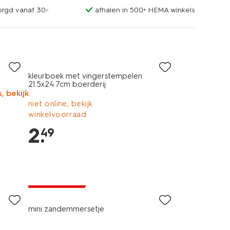
orgd vanaf 30.-
afhalen in 500+ HEMA winkels
kleurboek met vingerstempelen
21.5x24.7cm boerderij
, bekijk
niet online, bekijk
winkelvoorraad
2
.
49
laag geprijsd
mini zandemmersetje