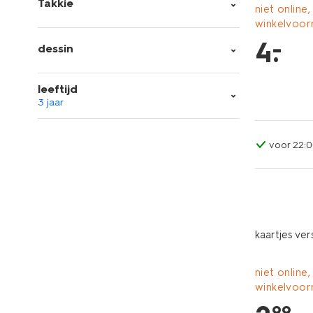
Takkie
niet online,
winkelvoor
–
4
.
dessin
leeftijd
3 jaar
voor 22:0
kaartjes ve
niet online,
winkelvoor
99