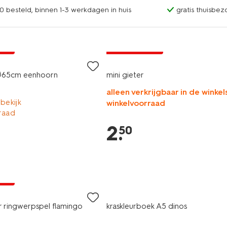
0 besteld, binnen 1-3 werkdagen in huis
gratis thuisbez
jsd
laag geprijsd
Ø65cm eenhoorn
mini gieter
alleen verkrijgbaar in de winkels
 bekijk
winkelvoorraad
raad
2
.
50
jsd
 ringwerpspel flamingo
kraskleurboek A5 dinos