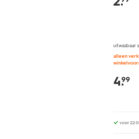
2
.
uitwasbaar 
alleen verk
winkelvoor
4
.
99
voor 22:0