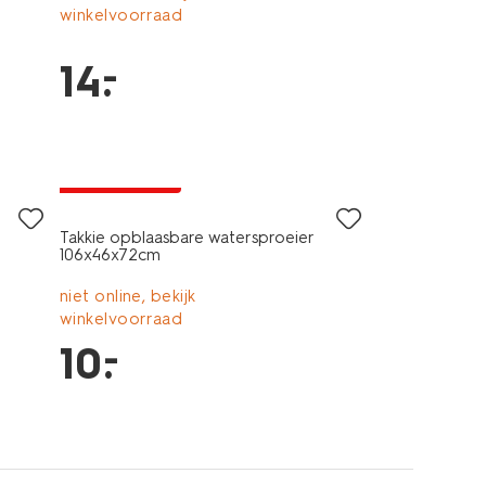
winkelvoorraad
–
14
.
laag geprijsd
Takkie opblaasbare watersproeier
106x46x72cm
niet online, bekijk
winkelvoorraad
–
10
.