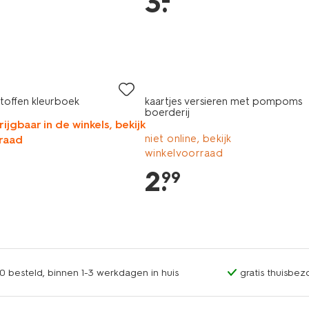
3
.
stoffen kleurboek
kaartjes versieren met pompoms
boerderij
rijgbaar in de winkels, bekijk
niet online, bekijk
raad
winkelvoorraad
2
.
99
0 besteld, binnen 1-3 werkdagen in huis
gratis thuisbez