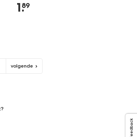
1
.
89
volgende
volgende
pagina
t?
Feedback