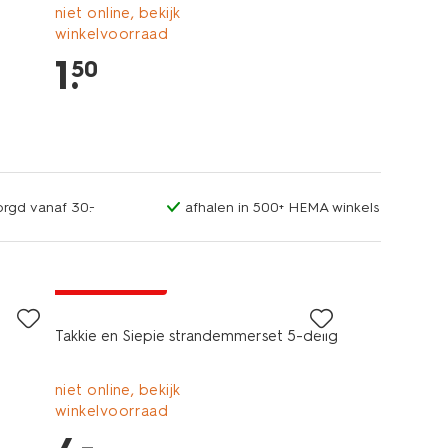
niet online, bekijk
winkelvoorraad
1
.
50
orgd vanaf 30.-
afhalen in 500+ HEMA winkels
laag geprijsd
Takkie en Siepie strandemmerset 5-delig
niet online, bekijk
winkelvoorraad
–