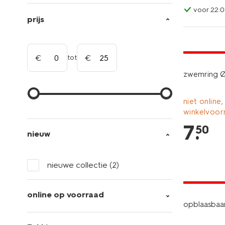
voor 22:0
prijs
laag gepri
tot
zwemring 
niet online,
winkelvoor
7
.
50
nieuw
nieuwe collectie
(2)
laag gepri
online op voorraad
opblaasbaar