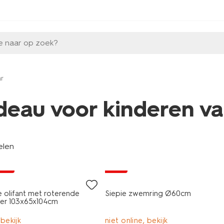
e naar op zoek?
ar
deau voor kinderen van
elen
jsd
sale
 olifant met roterende
Siepie zwemring Ø60cm
ier 103x65x104cm
 bekijk
niet online, bekijk