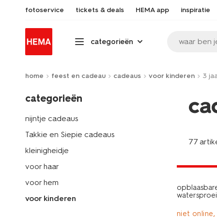
fotoservice
tickets & deals
HEMA app
inspiratie
waar ben j
categorieën
home
feest en cadeau
cadeaus
voor kinderen
3 ja
categorieën
ca
nijntje cadeaus
Takkie en Siepie cadeaus
77 artik
kleinigheidje
laag gepri
voor haar
voor hem
opblaasbare
watersproe
voor kinderen
niet online,