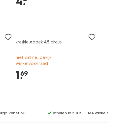
4
.
kraskleurboek A5 circus
niet online, bekijk
winkelvoorraad
1
.
69
orgd vanaf 30.-
afhalen in 500+ HEMA winkels