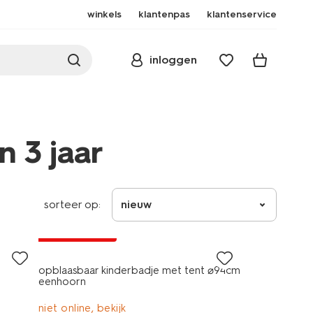
winkels
klantenpas
klantenservice
inloggen
 3 jaar
sorteer op:
nieuw
laag geprijsd
opblaasbaar kinderbadje met tent ⌀94cm
eenhoorn
niet online, bekijk