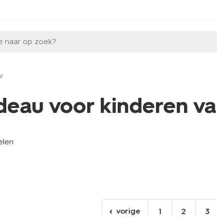
e naar op zoek?
ar
deau voor kinderen van
elen
vorige
1
2
3
ga