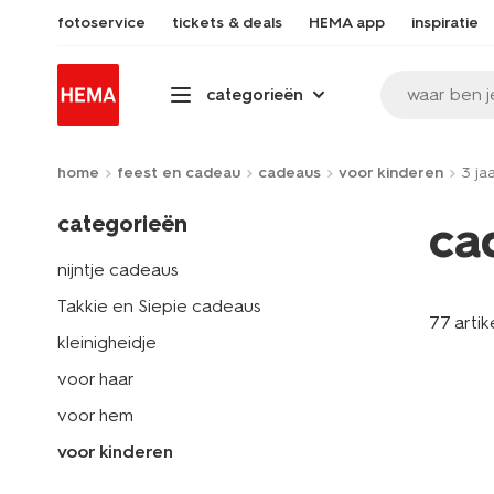
fotoservice
tickets & deals
HEMA app
inspiratie
waar ben j
categorieën
home
feest en cadeau
cadeaus
voor kinderen
3 ja
categorieën
ca
nijntje cadeaus
Takkie en Siepie cadeaus
77 artik
kleinigheidje
voor haar
voor hem
voor kinderen