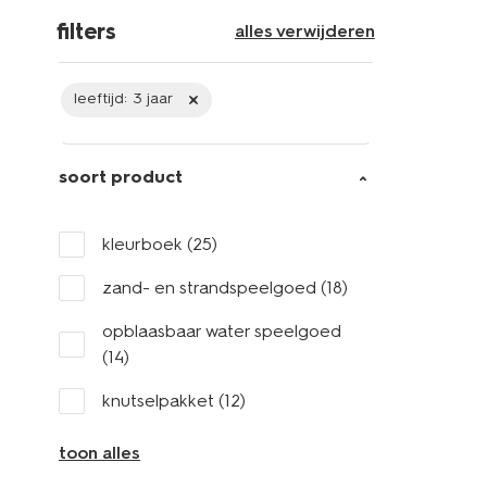
filters
alles verwijderen
leeftijd:
3 jaar
soort product
kleurboek
(25)
zand- en strandspeelgoed
(18)
opblaasbaar water speelgoed
(14)
knutselpakket
(12)
toon alles