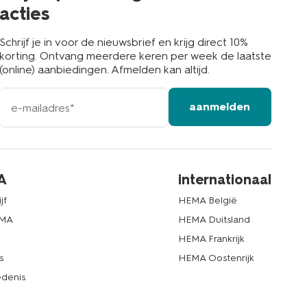
acties
Schrijf je in voor de nieuwsbrief en krijg direct 10%
korting. Ontvang meerdere keren per week de laatste
(online) aanbiedingen. Afmelden kan altijd.
e-
aanmelden
mailadres
A
internationaal
jf
HEMA België
EMA
HEMA Duitsland
d
HEMA Frankrijk
s
HEMA Oostenrijk
denis