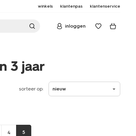
winkels
klantenpas
klantenservice
inloggen
 3 jaar
sorteer op:
nieuw
5
4