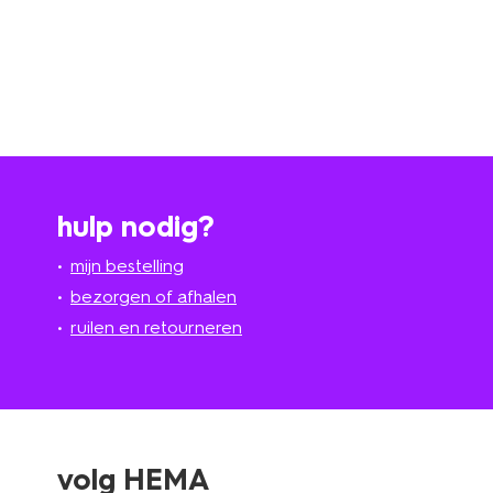
hulp nodig?
mijn bestelling
bezorgen of afhalen
ruilen en retourneren
volg HEMA