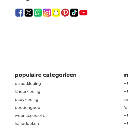
populaire categorieën
m
dameskleding
H
kinderkleding
H
babykleding
le
beddengoed
fo
woonaccessoires
HE
handdoeken
HE