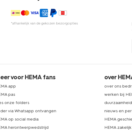
*afhankelijk van de gekozen bezorgopties
eer voor HEMA fans
over HEM
EMA app
over ons bedri
EMA pas
werken bij H
es onze folders
duurzaamhei
lder via Whatsapp ontvangen
nieuws en per
MA op social media
HEMA geschie
MA herontwerpwedstrijd
HEMA zakelijk