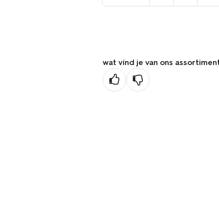
naar
de
vorige
pagina
wat vind je van ons assortimen