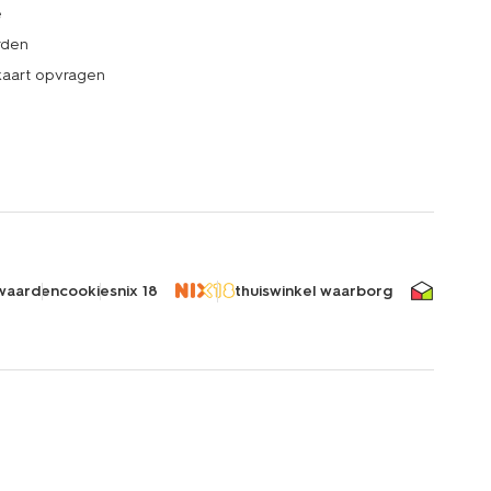
e
rden
kaart opvragen
waarden
cookies
nix 18
thuiswinkel waarborg