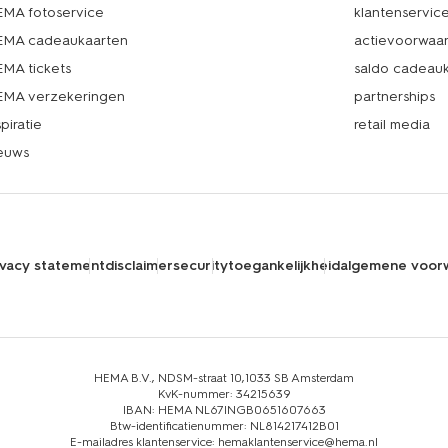
MA fotoservice
klantenservic
MA cadeaukaarten
actievoorwaa
MA tickets
saldo cadeau
MA verzekeringen
partnerships
spiratie
retail media
euws
ivacy statement
disclaimer
security
toegankelijkheid
algemene voor
HEMA B.V., NDSM-straat 10,1033 SB Amsterdam
KvK-nummer: 34215639
IBAN: HEMA NL67INGB0651607663
Btw-identificatienummer: NL814217412B01
E-mailadres klantenservice: hemaklantenservice@hema.nl