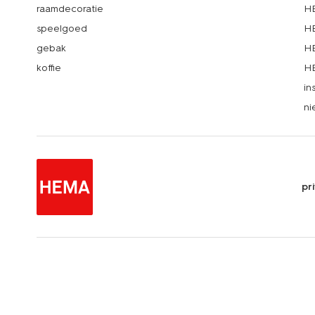
raamdecoratie
HE
speelgoed
HE
gebak
HE
koffie
HE
in
ni
pr