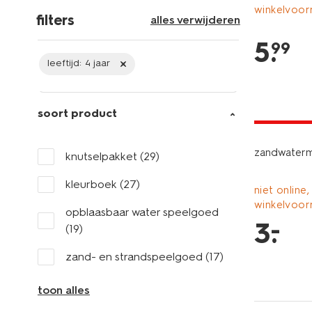
winkelvoor
filters
alles verwijderen
5
.
99
leeftijd:
4 jaar
soort product
laag gepri
zandwater
knutselpakket
(29)
kleurboek
(27)
niet online,
winkelvoor
opblaasbaar water speelgoed
–
3
.
(19)
zand- en strandspeelgoed
(17)
toon alles