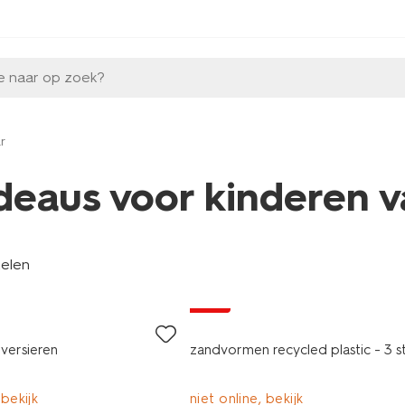
e naar op zoek?
r
deaus voor kinderen va
kelen
sale
versieren
zandvormen recycled plastic - 3 s
 bekijk
niet online, bekijk