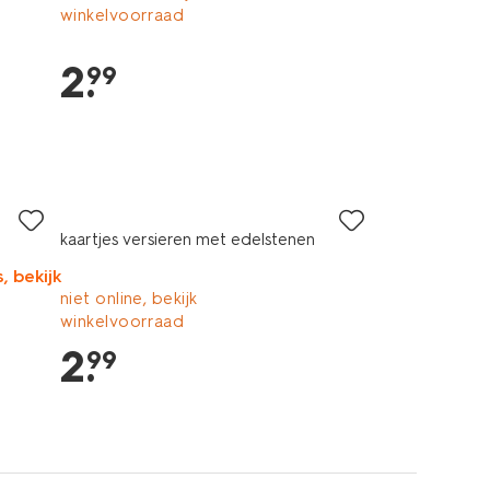
winkelvoorraad
2
.
99
kaartjes versieren met edelstenen
, bekijk
niet online, bekijk
winkelvoorraad
2
.
99