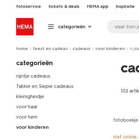
fotoservice
tickets & deals
HEMA app
inspiratie
waar ben j
categorieën
home
feest en cadeau
cadeaus
voor kinderen
4 jaa
categorieën
ca
nijntje cadeaus
Takkie en Siepie cadeaus
102 arti
kleinigheidje
voor haar
voor hem
fotoboekje 
voor kinderen
niet online,