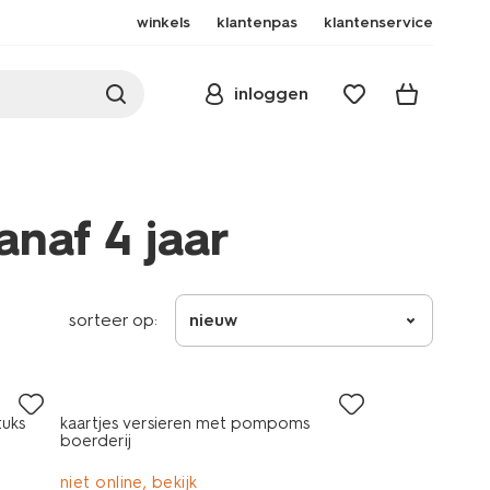
winkels
klantenpas
klantenservice
inloggen
naf 4 jaar
sorteer op:
nieuw
tuks
kaartjes versieren met pompoms
boerderij
niet online, bekijk