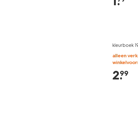
1
.
kleurboek 1
alleen verk
winkelvoor
2
.
99