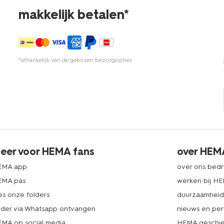
makkelijk betalen*
*afhankelijk van de gekozen bezorgopties
eer voor HEMA fans
over HEM
EMA app
over ons bedri
EMA pas
werken bij H
es onze folders
duurzaamhei
lder via Whatsapp ontvangen
nieuws en per
MA op social media
HEMA geschie