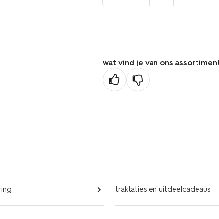
naar
de
vorige
pagina
wat vind je van ons assortimen
ring
traktaties en uitdeelcadeaus