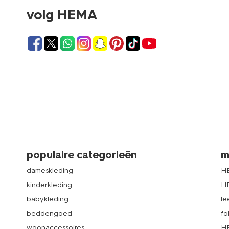
volg HEMA
populaire categorieën
m
dameskleding
H
kinderkleding
H
babykleding
le
beddengoed
fo
woonaccessoires
HE