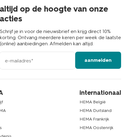
buurt
altijd op de hoogte van onze
acties
Schrijf je in voor de nieuwsbrief en krijg direct 10%
korting. Ontvang meerdere keren per week de laatste
(online) aanbiedingen. Afmelden kan altijd.
e-
aanmelden
mailadres
A
internationaal
jf
HEMA België
EMA
HEMA Duitsland
d
HEMA Frankrijk
s
HEMA Oostenrijk
denis