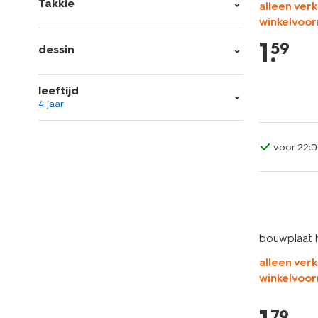
Takkie
alleen verk
winkelvoor
1
.
59
dessin
leeftijd
4 jaar
voor 22:0
bouwplaat 
alleen verk
winkelvoor
79