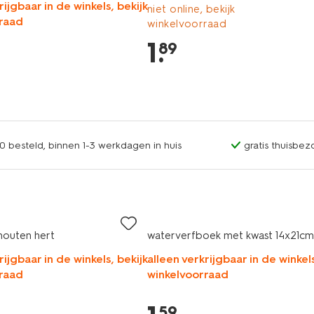
rijgbaar in de winkels, bekijk
niet online, bekijk
raad
winkelvoorraad
1
.
89
0 besteld, binnen 1-3 werkdagen in huis
gratis thuisbez
houten hert
waterverfboek met kwast 14x21cm 
rijgbaar in de winkels, bekijk
alleen verkrijgbaar in de winkels
raad
winkelvoorraad
59