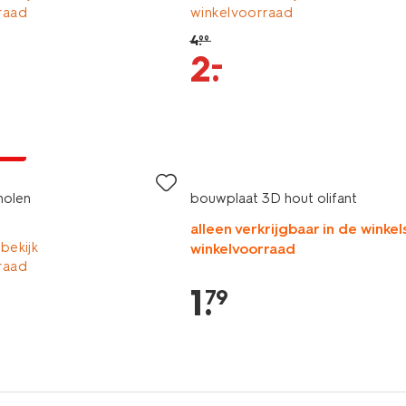
raad
winkelvoorraad
4
.
99
–
2
.
jsd
molen
bouwplaat 3D hout olifant
alleen verkrijgbaar in de winkels
 bekijk
winkelvoorraad
raad
1
.
79