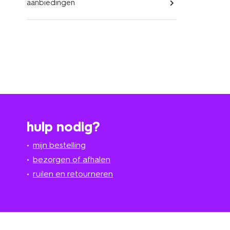
aanbiedingen
hulp nodig?
mijn bestelling
bezorgen of afhalen
ruilen en retourneren