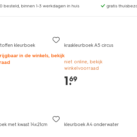
0 besteld, binnen 1-3 werkdagen in huis
gratis thuisbez
stoffen kleurboek
kraskleurboek A5 circus
rijgbaar in de winkels, bekijk
niet online, bekijk
raad
winkelvoorraad
1
.
69
oek met kwast 14x21cm
kleurboek A4 onderwater