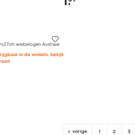
1
.
9x27cm wiebelogen Australië
rijgbaar in de winkels, bekijk
raad
vorige
1
2
3
ga