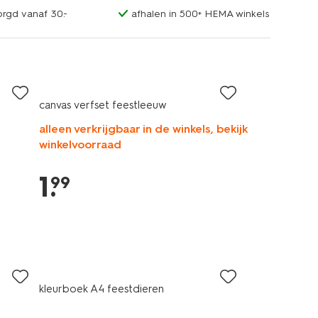
orgd vanaf 30.-
afhalen in 500+ HEMA winkels
canvas verfset feestleeuw
alleen verkrijgbaar in de winkels, bekijk
winkelvoorraad
1
.
99
kleurboek A4 feestdieren