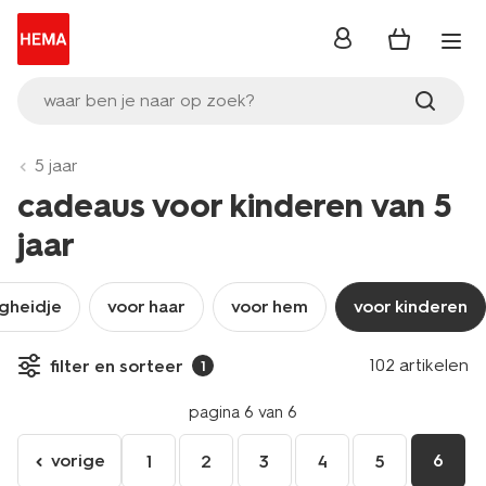
inloggen
waar ben je naar op zoek?
5 jaar
cadeaus voor kinderen van 5
jaar
igheidje
voor haar
voor hem
voor kinderen
102 artikelen
filter en sorteer
1
pagina 6 van 6
vorige
6
1
2
3
4
5
ga