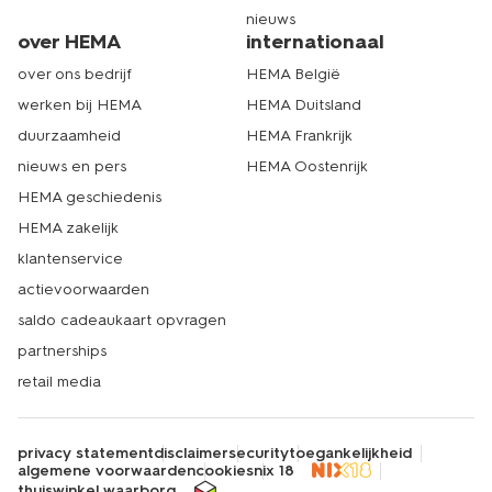
nieuws
over HEMA
internationaal
over ons bedrijf
HEMA België
werken bij HEMA
HEMA Duitsland
duurzaamheid
HEMA Frankrijk
nieuws en pers
HEMA Oostenrijk
HEMA geschiedenis
HEMA zakelijk
klantenservice
actievoorwaarden
saldo cadeaukaart opvragen
partnerships
retail media
privacy statement
disclaimer
security
toegankelijkheid
algemene voorwaarden
cookies
nix 18
thuiswinkel waarborg