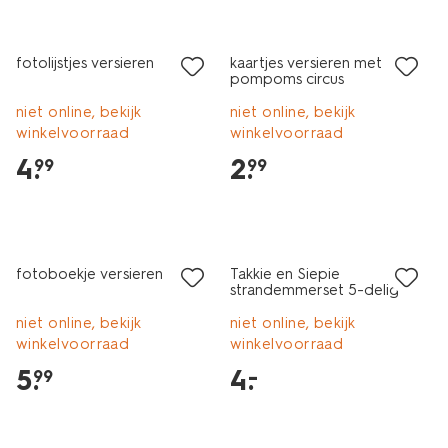
fotolijstjes versieren
kaartjes versieren met
pompoms circus
niet online, bekijk
niet online, bekijk
winkelvoorraad
winkelvoorraad
4
.
2
.
99
99
laag geprijsd
fotoboekje versieren
Takkie en Siepie
strandemmerset 5-delig
niet online, bekijk
niet online, bekijk
winkelvoorraad
winkelvoorraad
5
.
4
.
–
99