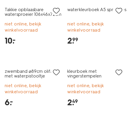
Takkie opblaasbare
waterkleurboek A5 sprookjes
watersproeier 106x46x72cm
niet online, bekijk
niet online, bekijk
winkelvoorraad
winkelvoorraad
10
.
2
.
–
99
laag geprijsd
zwemband ⌀89cm olifant
kleurboek met
met waterpistooltje
vingerstempelen
21.5x24.7cm boerderij
niet online, bekijk
niet online, bekijk
winkelvoorraad
winkelvoorraad
6
.
2
.
–
49
laag geprijsd