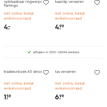
opblaasbaar ringwerpspel
haarclip versieren
flamingo
niet online, bekijk
niet online, bekijk
winkelvoorraad
winkelvoorraad
4
.
4
.
–
99
afhalen in 500+ HEMA winkels
kraskleurboek A5 dinos
tas versieren
niet online, bekijk
niet online, bekijk
winkelvoorraad
winkelvoorraad
1
.
6
.
59
99