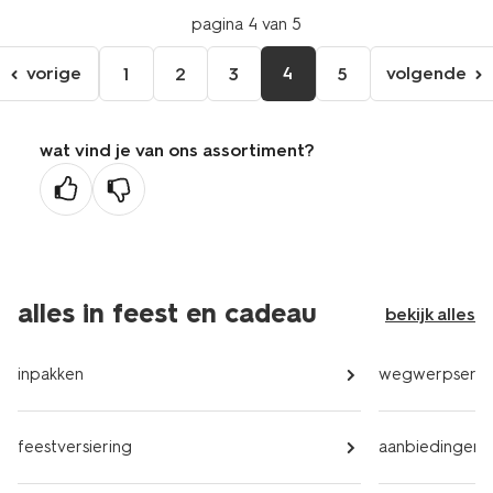
pagina 4 van 5
vorige
4
volgende
1
2
3
5
ga
volgen
naar
pagina
de
wat vind je van ons assortiment?
vorige
pagina
alles in feest en cadeau
bekijk alles
inpakken
wegwerpservi
feestversiering
aanbiedingen