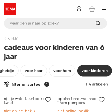
inloggen
waar ben je naar op zoek?
6 jaar
cadeaus voor kinderen van 6
jaar
igheidje
voor haar
voor hem
voor kinderen
114 artikelen
filter en sorteer
1
nijntje waterkleurboek met
opblaasbare zwemnoodle
kwast
114cm pompons
niet online, bekijk
niet online, bekijk