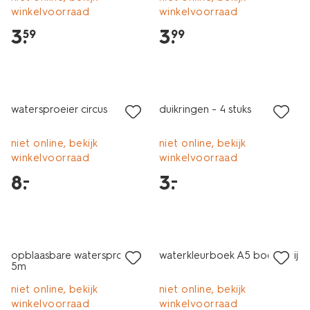
winkelvoorraad
winkelvoorraad
3
.
3
.
59
99
laag geprijsd
laag geprijsd
watersproeier circus
duikringen - 4 stuks
niet online, bekijk
niet online, bekijk
winkelvoorraad
winkelvoorraad
8
.
3
.
–
–
laag geprijsd
opblaasbare watersproeier
waterkleurboek A5 boerderij
5m
niet online, bekijk
niet online, bekijk
winkelvoorraad
winkelvoorraad