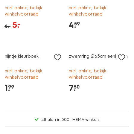
niet online, bekijk
niet online, bekijk
winkelvoorraad
winkelvoorraad
5
.
4
.
–
59
8
.
–
laag geprijsd
nijntje kleurboek
zwemring Ø65cm eenhoorn
niet online, bekijk
niet online, bekijk
winkelvoorraad
winkelvoorraad
1
.
7
.
99
50
afhalen in 500+ HEMA winkels
laag geprijsd