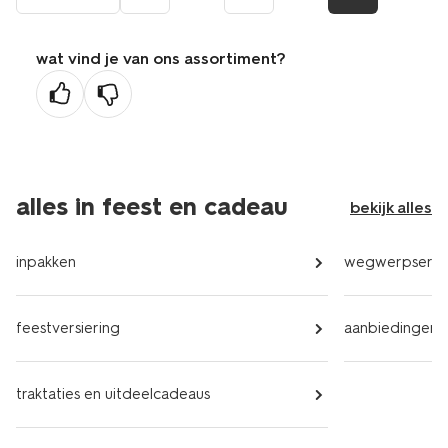
naar
de
wat vind je van ons assortiment?
vorige
pagina
alles in feest en cadeau
bekijk alles
inpakken
wegwerpservi
feestversiering
aanbiedingen
traktaties en uitdeelcadeaus