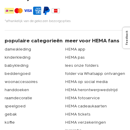
*afhankelijk van de gekozen bezorgopties
Feedback
populaire categorieën
meer voor HEMA fans
dameskleding
HEMA app
kinderkleding
HEMA pas
babykleding
lees onze folders
beddengoed
folder via Whatsapp ontvangen
woonaccessoires
HEMA op social media
handdoeken
HEMA herontwerpwedstrijd
raamdecoratie
HEMA fotoservice
speelgoed
HEMA cadeaukaarten
gebak
HEMA tickets
koffie
HEMA verzekeringen