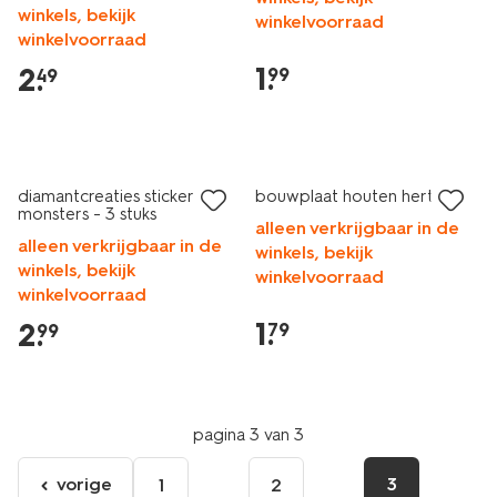
winkels, bekijk
winkelvoorraad
winkelvoorraad
1
.
2
.
99
49
diamantcreaties stickers
bouwplaat houten hert
monsters - 3 stuks
alleen verkrijgbaar in de
alleen verkrijgbaar in de
winkels, bekijk
winkels, bekijk
winkelvoorraad
winkelvoorraad
1
.
2
.
79
99
pagina 3 van 3
vorige
3
1
2
ga