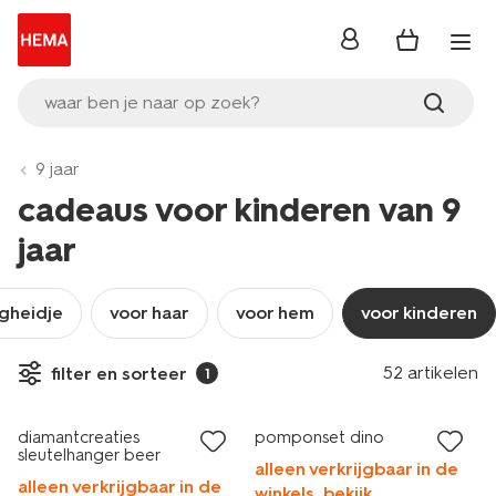
inloggen
waar ben je naar op zoek?
9 jaar
cadeaus voor kinderen van 9
jaar
igheidje
voor haar
voor hem
voor kinderen
52 artikelen
filter en sorteer
1
diamantcreaties
pomponset dino
sleutelhanger beer
alleen verkrijgbaar in de
alleen verkrijgbaar in de
winkels, bekijk