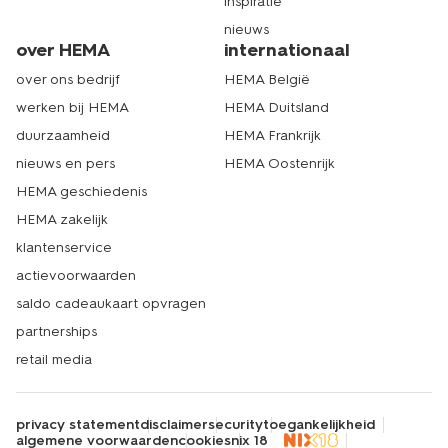
inspiratie
nieuws
over HEMA
internationaal
over ons bedrijf
HEMA België
werken bij HEMA
HEMA Duitsland
duurzaamheid
HEMA Frankrijk
nieuws en pers
HEMA Oostenrijk
HEMA geschiedenis
HEMA zakelijk
klantenservice
actievoorwaarden
saldo cadeaukaart opvragen
partnerships
retail media
privacy statement
disclaimer
security
toegankelijkheid
algemene voorwaarden
cookies
nix 18