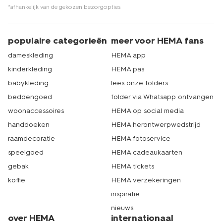
*afhankelijk van de gekozen bezorgopties
populaire categorieën
meer voor HEMA fans
dameskleding
HEMA app
kinderkleding
HEMA pas
babykleding
lees onze folders
beddengoed
folder via Whatsapp ontvangen
woonaccessoires
HEMA op social media
handdoeken
HEMA herontwerpwedstrijd
raamdecoratie
HEMA fotoservice
speelgoed
HEMA cadeaukaarten
gebak
HEMA tickets
koffie
HEMA verzekeringen
inspiratie
nieuws
over HEMA
internationaal