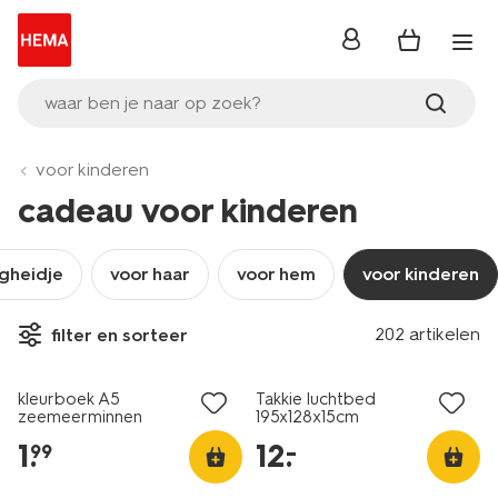
inloggen
waar ben je naar op zoek?
voor kinderen
cadeau voor kinderen
igheidje
voor haar
voor hem
voor kinderen
202 artikelen
filter en sorteer
laag geprijsd
kleurboek A5
Takkie luchtbed
zeemeerminnen
195x128x15cm
1
.
12
.
–
99