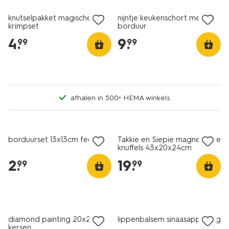
knutselpakket magische
nijntje keukenschort met
krimpset
borduur
4
.
9
.
99
99
afhalen in 500+ HEMA winkels
borduurset 13x13cm fee
Takkie en Siepie magnetische
knuffels 43x20x24cm
2
.
19
.
99
99
2 voor 3.99
diamond painting 20x20cm
lippenbalsem sinaasappel 15g
kersen