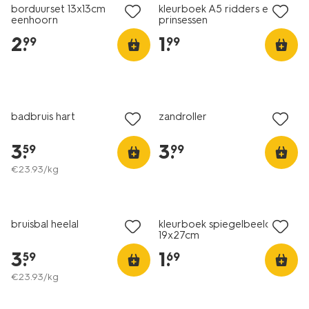
borduurset 13x13cm
kleurboek A5 ridders en
eenhoorn
prinsessen
2
.
1
.
99
99
badbruis hart
zandroller
3
.
3
.
59
99
€
23
.
93
/kg
bruisbal heelal
kleurboek spiegelbeeld
19x27cm
3
.
1
.
59
69
€
23
.
93
/kg