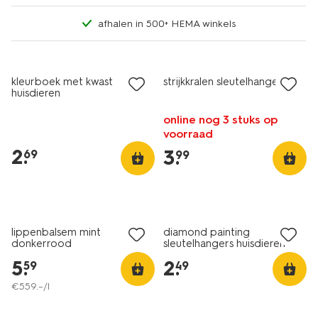
afhalen in 500+ HEMA winkels
kleurboek met kwast
strijkkralen sleutelhanger
huisdieren
online nog 3 stuks op
voorraad
2
.
3
.
69
99
vegan
lippenbalsem mint
diamond painting
donkerrood
sleutelhangers huisdieren
5
.
2
.
59
49
€
559
.
–
/l