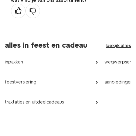
wat vind je van ons assortiment?
ge
na
alles in feest en cadeau
bekijk alles
inpakken
wegwerpservi
feestversiering
aanbiedingen
traktaties en uitdeelcadeaus