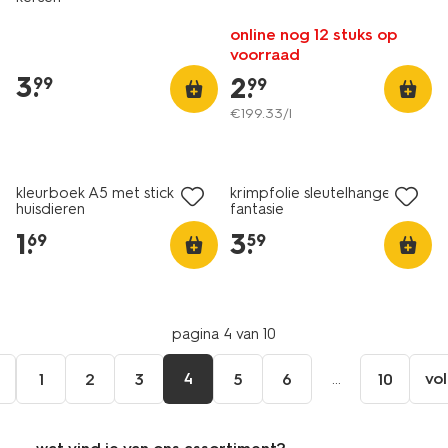
online nog 12 stuks op
voorraad
3
.
2
.
99
99
€
199
.
33
/l
kleurboek A5 met stickers
krimpfolie sleutelhangers
huisdieren
fantasie
1
.
3
.
69
59
pagina 4 van 10
e
4
...
vo
1
2
3
5
6
10