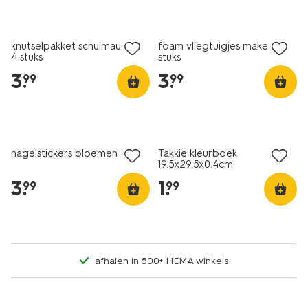
knutselpakket schuimauto’s -
foam vliegtuigjes maken - 4
4 stuks
stuks
3
.
3
.
99
99
nagelstickers bloemen
Takkie kleurboek
19.5x29.5x0.4cm
3
.
1
.
99
99
afhalen in 500+ HEMA winkels