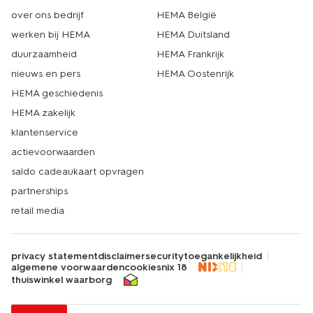
over ons bedrijf
HEMA België
werken bij HEMA
HEMA Duitsland
duurzaamheid
HEMA Frankrijk
nieuws en pers
HEMA Oostenrijk
HEMA geschiedenis
HEMA zakelijk
klantenservice
actievoorwaarden
saldo cadeaukaart opvragen
partnerships
retail media
privacy statement
disclaimer
security
toegankelijkheid
algemene voorwaarden
cookies
nix 18
thuiswinkel waarborg