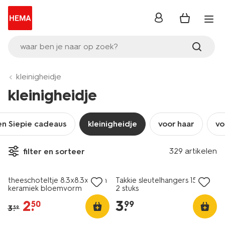
inloggen
waar ben je naar op zoek?
kleinigheidje
kleinigheidje
en Siepie cadeaus
kleinigheidje
voor haar
vo
329 artikelen
filter en sorteer
sale
theeschoteltje 8.3x8.3x1.5cm
Takkie sleutelhangers 15cm -
keramiek bloemvorm
2 stuks
2
.
3
.
50
99
3
.
59