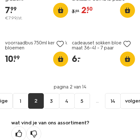
7
.
2
.
99
50
3
.
99
€
7
.
99
/st.
laag geprijsd
voorraadbus 750ml keramiek
cadeauset sokken bloem
bloemen
maat 36-41 - 7 paar
10
.
6
.
–
99
pagina 2 van 14
ige
2
...
volge
1
3
4
5
14
ga
aar
de
wat vind je van ons assortiment?
orige
agina