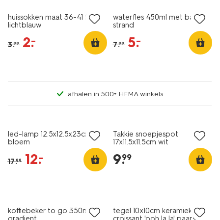
huissokken maat 36-41 fluffy
waterfles 450ml met bandje
lichtblauw
strand
2
.
5
.
–
–
3
.
7
.
99
99
afhalen in 500+ HEMA winkels
sale
led-lamp 12.5x12.5x23cm
Takkie snoepjespot
bloem
17x11.5x11.5cm wit
12
.
9
.
–
99
17
.
99
sale
koffiebeker to go 350ml rvs
tegel 10x10cm keramiek
gradient
croissant 'ooh la la' paars