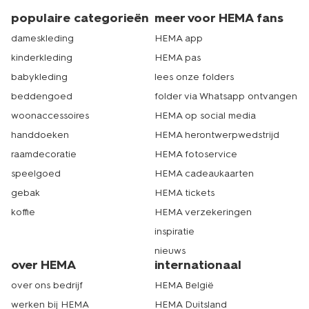
populaire categorieën
meer voor HEMA fans
dameskleding
HEMA app
kinderkleding
HEMA pas
babykleding
lees onze folders
beddengoed
folder via Whatsapp ontvangen
woonaccessoires
HEMA op social media
handdoeken
HEMA herontwerpwedstrijd
raamdecoratie
HEMA fotoservice
speelgoed
HEMA cadeaukaarten
gebak
HEMA tickets
koffie
HEMA verzekeringen
inspiratie
nieuws
over HEMA
internationaal
over ons bedrijf
HEMA België
werken bij HEMA
HEMA Duitsland