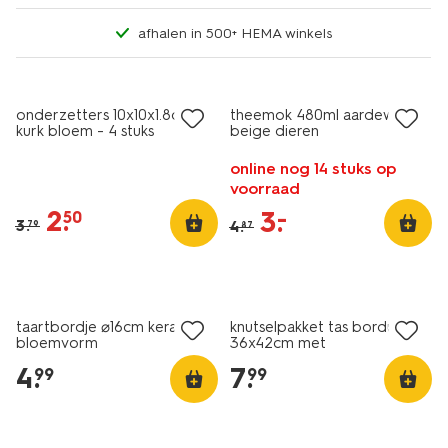
afhalen in 500+ HEMA winkels
sale
sale
onderzetters 10x10x1.8cm
theemok 480ml aardewerk
kurk bloem - 4 stuks
beige dieren
online nog 14 stuks op
voorraad
2
.
3
.
–
50
3
.
4
.
79
87
2+1 gratis
taartbordje ⌀16cm keramiek
knutselpakket tas borduren
bloemvorm
36x42cm met
borduurpatronen
4
.
7
.
99
99
sale
korting