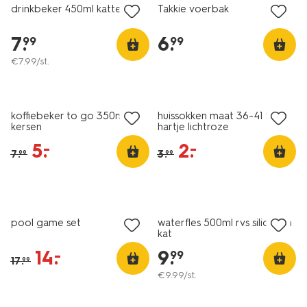
drinkbeker 450ml katten
Takkie voerbak
7
.
6
.
99
99
€
7
.
99
/st.
sale
sale
koffiebeker to go 350ml rvs
huissokken maat 36-41 fluffy
kersen
hartje lichtroze
5
.
2
.
–
–
7
.
3
.
99
99
sale
pool game set
waterfles 500ml rvs siliconen
kat
14
.
9
.
–
99
17
.
99
€
9
.
99
/st.