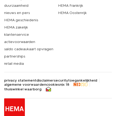
duurzaamheid
HEMA Frankrijk
nieuws en pers
HEMA Oostenrijk
HEMA geschiedenis
HEMA zakelijk
klantenservice
actievoorwaarden
saldo cadeaukaart opvragen
partnerships
retail media
privacy statement
disclaimer
security
toegankelijkheid
algemene voorwaarden
cookies
nix 18
thuiswinkel waarborg