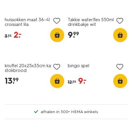
sale
huissokken maat 36-41 fluffy
Takkie waterfles 550ml met
croissant lila
drinkbakje wit
2
.
9
.
–
99
3
.
99
sale
knuffel 20x25x35cm kat met
bingo spel
stokbrood
13
.
9
.
–
99
12
.
99
afhalen in 500+ HEMA winkels