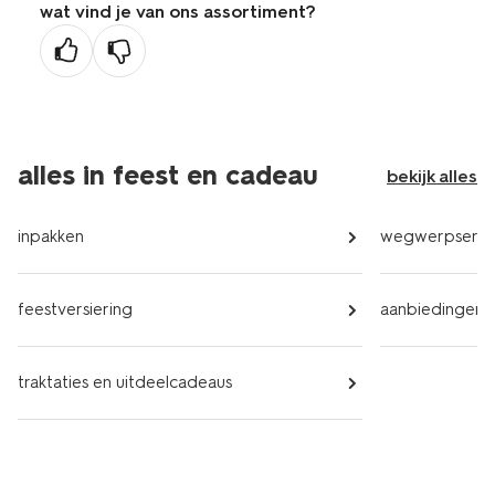
wat vind je van ons assortiment?
vorige
pagina
alles in feest en cadeau
bekijk alles
inpakken
wegwerpservi
feestversiering
aanbiedingen
traktaties en uitdeelcadeaus