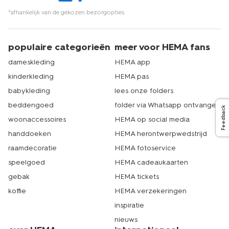
*afhankelijk van de gekozen bezorgopties
populaire categorieën
meer voor HEMA fans
dameskleding
HEMA app
kinderkleding
HEMA pas
babykleding
lees onze folders
beddengoed
folder via Whatsapp ontvangen
Feedback
woonaccessoires
HEMA op social media
handdoeken
HEMA herontwerpwedstrijd
raamdecoratie
HEMA fotoservice
speelgoed
HEMA cadeaukaarten
gebak
HEMA tickets
koffie
HEMA verzekeringen
inspiratie
nieuws