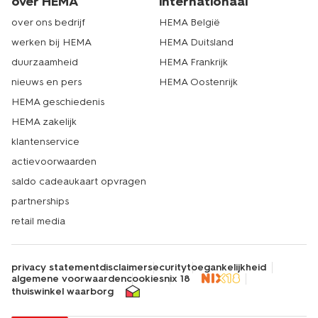
over HEMA
internationaal
over ons bedrijf
HEMA België
werken bij HEMA
HEMA Duitsland
duurzaamheid
HEMA Frankrijk
nieuws en pers
HEMA Oostenrijk
HEMA geschiedenis
HEMA zakelijk
klantenservice
actievoorwaarden
saldo cadeaukaart opvragen
partnerships
retail media
privacy statement
disclaimer
security
toegankelijkheid
algemene voorwaarden
cookies
nix 18
thuiswinkel waarborg