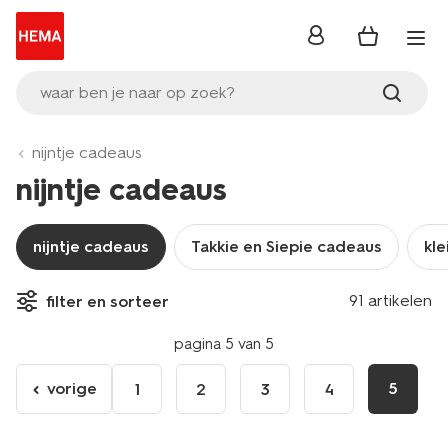
inloggen
waar ben je naar op zoek?
nijntje cadeaus
nijntje cadeaus
nijntje cadeaus
Takkie en Siepie cadeaus
kle
91 artikelen
filter en sorteer
pagina 5 van 5
vorige
5
1
2
3
4
ga
naar
de