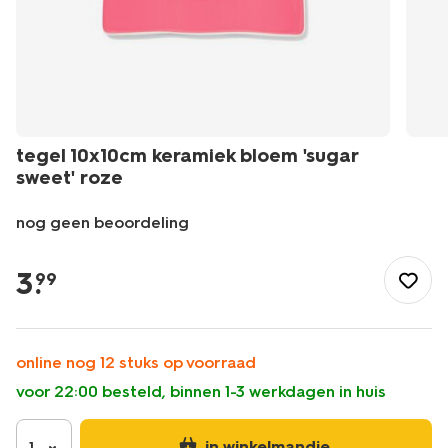
tegel 10x10cm keramiek bloem 'sugar
sweet' roze
nog geen beoordeling
/feest-
cadeau/cadeaus/tegel-
3
.
99
10x10cm-
keramiek-
bloem-
sugar-
online nog 12 stuks op voorraad
sweet-
voor 22:00 besteld, binnen 1-3 werkdagen in huis
roze-
61100288.html
in winkelmandje
1