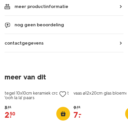
meer productinformatie
nog geen beoordeling
contactgegevens
meer van dit
sale
sale
tegel 10x10cm keramiek croissant
vaas ⌀12x20cm glas bloem
'ooh la la' paars
3
.
9
.
99
99
2
.
7
.
–
50