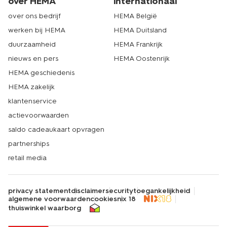
over HEMA
internationaal
over ons bedrijf
HEMA België
werken bij HEMA
HEMA Duitsland
duurzaamheid
HEMA Frankrijk
nieuws en pers
HEMA Oostenrijk
HEMA geschiedenis
HEMA zakelijk
klantenservice
actievoorwaarden
saldo cadeaukaart opvragen
partnerships
retail media
privacy statement
disclaimer
security
toegankelijkheid
algemene voorwaarden
cookies
nix 18
thuiswinkel waarborg