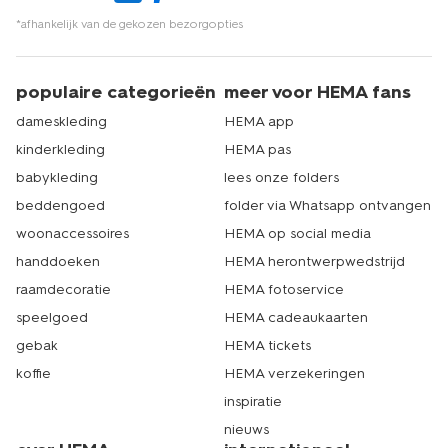
*afhankelijk van de gekozen bezorgopties
populaire categorieën
meer voor HEMA fans
dameskleding
HEMA app
kinderkleding
HEMA pas
babykleding
lees onze folders
beddengoed
folder via Whatsapp ontvangen
woonaccessoires
HEMA op social media
handdoeken
HEMA herontwerpwedstrijd
raamdecoratie
HEMA fotoservice
speelgoed
HEMA cadeaukaarten
gebak
HEMA tickets
koffie
HEMA verzekeringen
inspiratie
nieuws