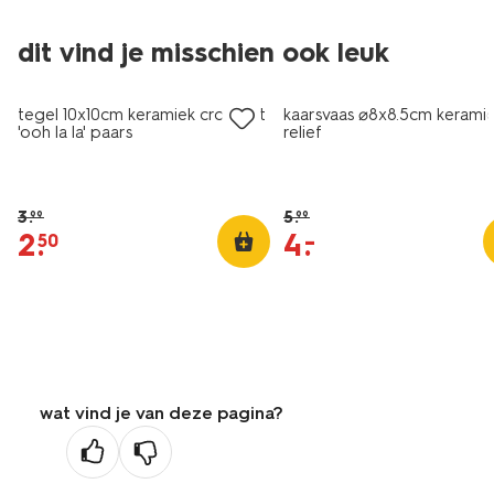
dit vind je misschien ook leuk
sale
korting
tegel 10x10cm keramiek croissant
kaarsvaas ⌀8x8.5cm kerami
'ooh la la' paars
relief
3
.
5
.
99
99
2
.
4
.
–
50
wat vind je van deze pagina?