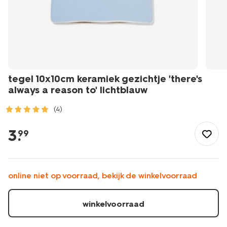
tegel 10x10cm keramiek gezichtje 'there's
always a reason to' lichtblauw
(4)
/feest-
cadeau/cadeaus/tegel-
3
.
99
10x10cm-
keramiek-
gezichtje-
theres-
online niet op voorraad, bekijk de winkelvoorraad
always-
a-
reason-
winkelvoorraad
to-
lichtblauw-