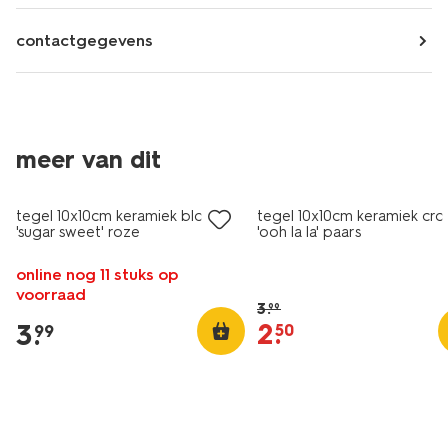
contactgegevens
meer van dit
sale
tegel 10x10cm keramiek bloem
tegel 10x10cm keramiek croi
'sugar sweet' roze
'ooh la la' paars
online nog 11 stuks op
voorraad
3
.
99
2
.
3
.
50
99