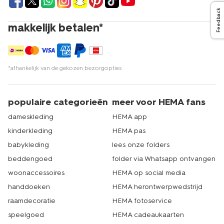
Feedback
makkelijk betalen*
*afhankelijk van de gekozen bezorgopties
populaire categorieën
meer voor HEMA fans
dameskleding
HEMA app
kinderkleding
HEMA pas
babykleding
lees onze folders
beddengoed
folder via Whatsapp ontvangen
woonaccessoires
HEMA op social media
handdoeken
HEMA herontwerpwedstrijd
raamdecoratie
HEMA fotoservice
speelgoed
HEMA cadeaukaarten