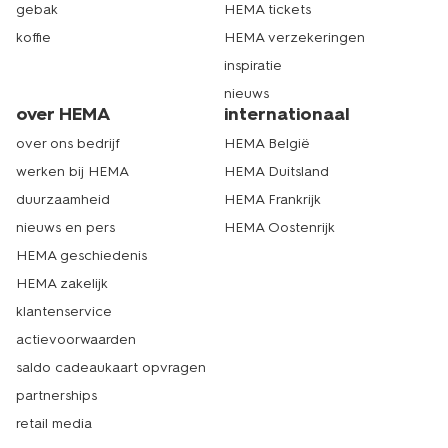
gebak
HEMA tickets
koffie
HEMA verzekeringen
inspiratie
nieuws
over HEMA
internationaal
over ons bedrijf
HEMA België
werken bij HEMA
HEMA Duitsland
duurzaamheid
HEMA Frankrijk
nieuws en pers
HEMA Oostenrijk
HEMA geschiedenis
HEMA zakelijk
klantenservice
actievoorwaarden
saldo cadeaukaart opvragen
partnerships
retail media