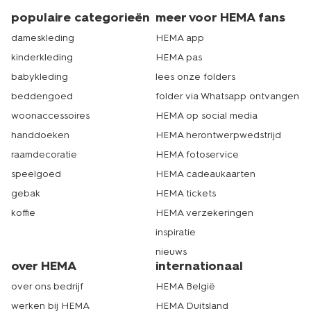
populaire categorieën
meer voor HEMA fans
dameskleding
HEMA app
kinderkleding
HEMA pas
babykleding
lees onze folders
beddengoed
folder via Whatsapp ontvangen
woonaccessoires
HEMA op social media
handdoeken
HEMA herontwerpwedstrijd
raamdecoratie
HEMA fotoservice
speelgoed
HEMA cadeaukaarten
gebak
HEMA tickets
koffie
HEMA verzekeringen
inspiratie
nieuws
over HEMA
internationaal
over ons bedrijf
HEMA België
werken bij HEMA
HEMA Duitsland