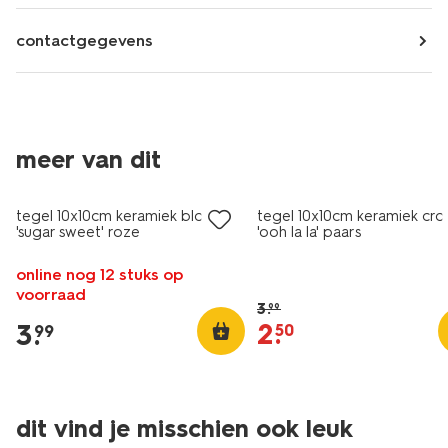
contactgegevens
meer van dit
sale
tegel 10x10cm keramiek bloem
tegel 10x10cm keramiek croi
'sugar sweet' roze
'ooh la la' paars
online nog 12 stuks op
voorraad
3
.
99
2
.
3
.
50
99
dit vind je misschien ook leuk
sale