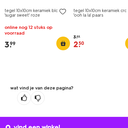
tegel 10x10cm keramiek bloem
tegel 10x10cm keramiek croi
'sugar sweet' roze
'ooh la la' paars
online nog 12 stuks op
voorraad
3
.
99
2
.
3
.
50
99
wat vind je van deze pagina?
vind een winkel