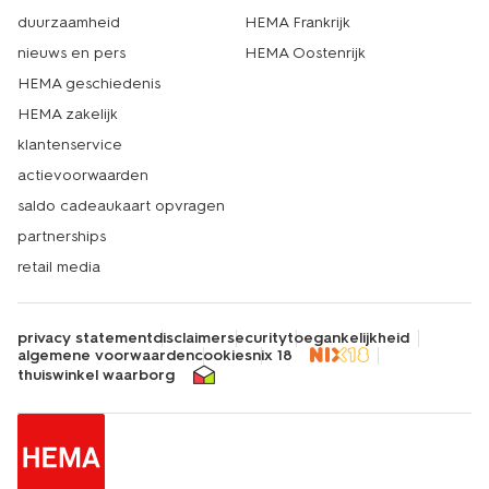
duurzaamheid
HEMA Frankrijk
nieuws en pers
HEMA Oostenrijk
HEMA geschiedenis
HEMA zakelijk
klantenservice
actievoorwaarden
saldo cadeaukaart opvragen
partnerships
retail media
privacy statement
disclaimer
security
toegankelijkheid
algemene voorwaarden
cookies
nix 18
thuiswinkel waarborg