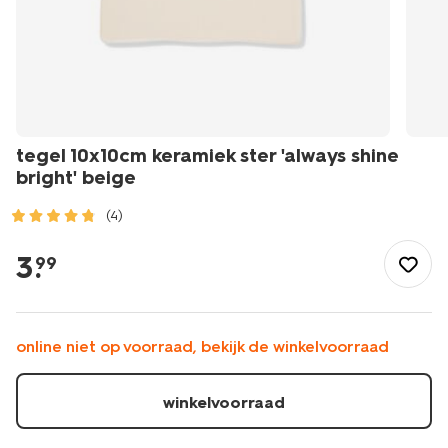
tegel 10x10cm keramiek ster 'always shine
bright' beige
(4)
/feest-
cadeau/cadeaus/tegel-
3
.
99
10x10cm-
keramiek-
ster-
always-
online niet op voorraad, bekijk de winkelvoorraad
shine-
bright-
beige-
winkelvoorraad
61100287.html