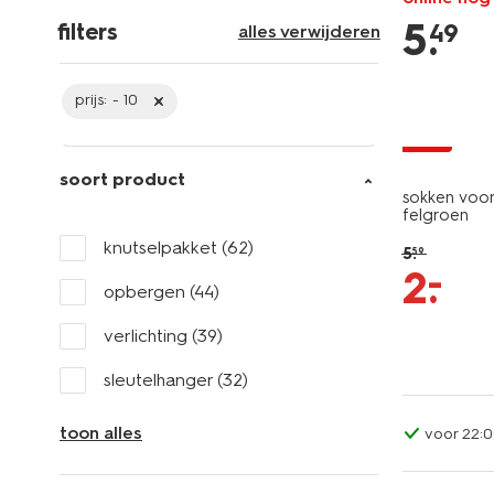
5
.
49
filters
alles verwijderen
prijs:
- 10
sale
soort product
sokken voor 
felgroen
knutselpakket
(62)
5
.
59
–
2
.
opbergen
(44)
verlichting
(39)
sleutelhanger
(32)
toon alles
voor 22:0