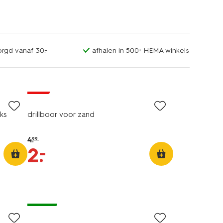
orgd vanaf 30.-
afhalen in 500+ HEMA winkels
sale
ks
drillboor voor zand
4
.
99
–
2
.
vegan