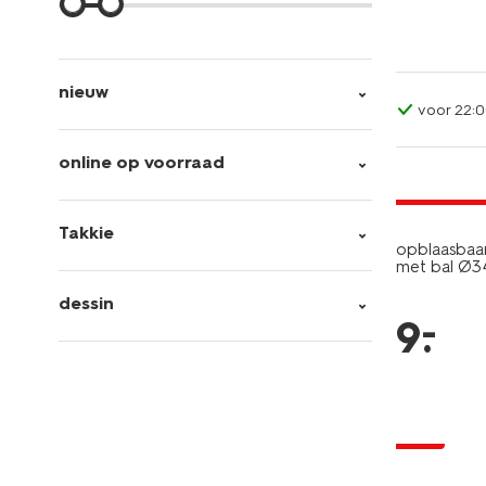
nieuw
voor 22:0
online op voorraad
laag gepri
Takkie
opblaasbaar
met bal Ø
dessin
–
9
.
sale