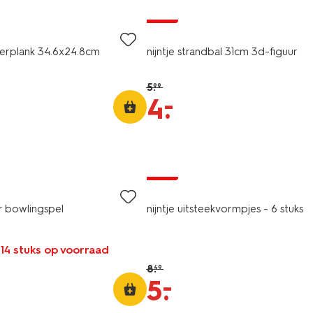
sale
veerplank 34.6x24.8cm
nijntje strandbal 31cm 3d-figuur
5
.
99
–
4
.
sale
r bowlingspel
nijntje uitsteekvormpjes - 6 stuks
 14 stuks op voorraad
8
.
49
–
5
.