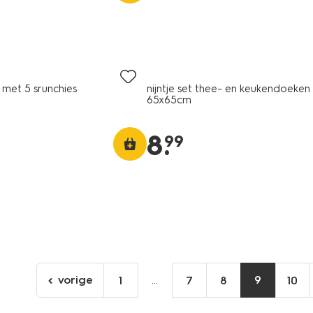
n met 5 srunchies
nijntje set thee- en keukendoeken
65x65cm
8
.
99
vorige
...
9
1
7
8
10
ga
naar