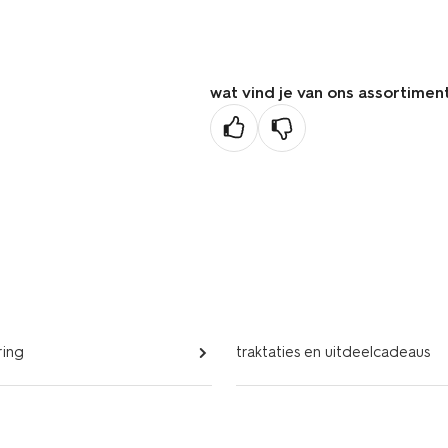
de
vorige
pagina
wat vind je van ons assortimen
ring
traktaties en uitdeelcadeaus