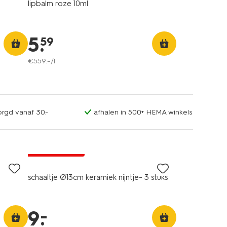
lipbalm roze 10ml
5
.
59
€
559
.
–
/l
orgd vanaf 30.-
afhalen in 500+ HEMA winkels
laag geprijsd
schaaltje Ø13cm keramiek nijntje- 3 stuks
–
9
.