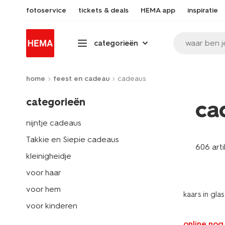
fotoservice
tickets & deals
HEMA app
inspiratie
waar ben j
categorieën
home
feest en cadeau
cadeaus
categorieën
ca
nijntje cadeaus
Takkie en Siepie cadeaus
606 art
kleinigheidje
voor haar
voor hem
kaars in gla
voor kinderen
online nog