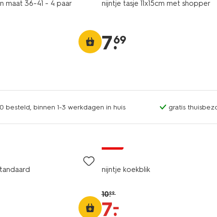
en maat 36-41 - 4 paar
nijntje tasje 11x15cm met shopper
7
.
69
0 besteld, binnen 1-3 werkdagen in huis
gratis thuisbez
sale
standaard
nijntje koekblik
10
.
99
–
7
.