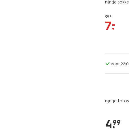
nijntje sokk
9
.
99
–
7
.
voor 22:0
nijntje foto
4
.
99