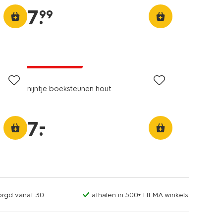
7
.
99
laag geprijsd
nijntje boeksteunen hout
–
7
.
orgd vanaf 30.-
afhalen in 500+ HEMA winkels