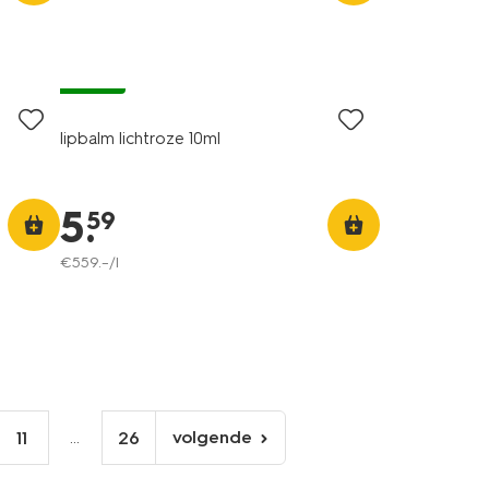
vegan
lipbalm lichtroze 10ml
5
.
59
€
559
.
–
/l
...
volgende
11
26
volgende
pagina