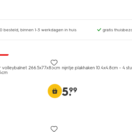
0 besteld, binnen 1-3 werkdagen in huis
gratis thuisbez
jsd
 volleybalnet 266.5x77x85cm
nijntje plakhaken 10.4x4.8cm - 4 stu
34cm
5
.
99