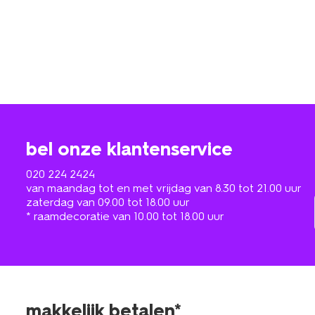
bel onze klantenservice
020 224 2424
van maandag tot en met vrijdag van 8.30 tot 21.00 uur
zaterdag van 09.00 tot 18.00 uur
* raamdecoratie van 10.00 tot 18.00 uur
makkelijk betalen*