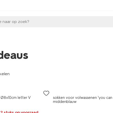
e naar op zoek?
deaus
ikelen
s Ø8x10cm letter V
sokken voor volwassenen 'you can 
middenblauw
 2 stuks op voorraad