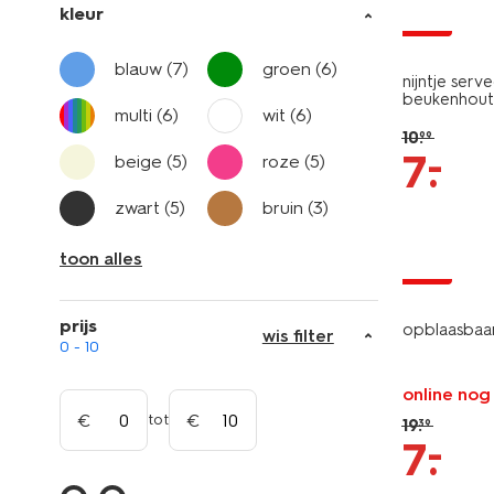
kleur
sale
blauw
(7)
groen
(6)
nijntje ser
beukenhout
multi
(6)
wit
(6)
10
.
99
–
7
.
beige
(5)
roze
(5)
zwart
(5)
bruin
(3)
toon alles
sale
prijs
opblaasbaa
wis filter
0 - 10
online nog
tot
19
.
39
–
7
.