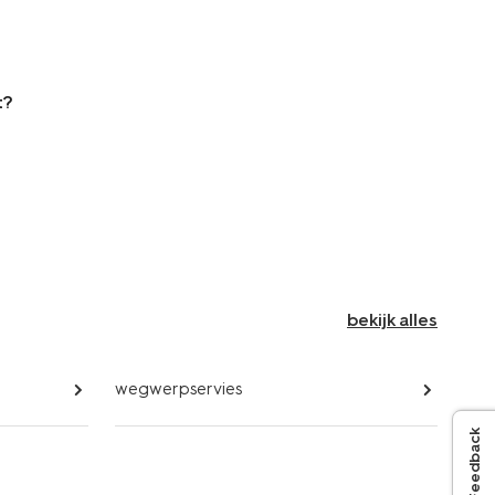
t?
bekijk alles
wegwerpservies
Feedback