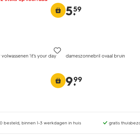
5
.
59
volwassenen 'it's your day'
dameszonnebril ovaal bruin
9
.
99
0 besteld, binnen 1-3 werkdagen in huis
gratis thuisbez