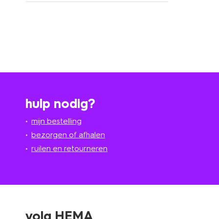
hulp nodig?
mijn bestelling
bezorgen of afhalen
ruilen en retourneren
volg HEMA