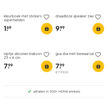
kleurboek met stickers A5
draadloze speaker zwart
superhelden
1
.
9
.
69
99
nijntje siliconen bakvorm 17 x
gua sha met bewaarzakje
23 x 6 cm
7
.
7
.
99
99
€
7
.
99
/st.
afhalen in 500+ HEMA winkels