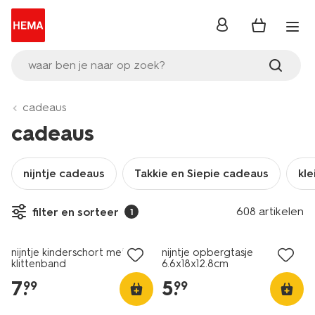
inloggen
waar ben je naar op zoek?
cadeaus
cadeaus
nijntje cadeaus
Takkie en Siepie cadeaus
kle
608 artikelen
filter en sorteer
1
nijntje kinderschort met
nijntje opbergtasje
klittenband
6.6x18x12.8cm
7
.
5
.
99
99