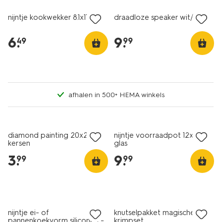
nijntje kookwekker 8.1x11cm
draadloze speaker wit/roze
6
.
9
.
49
99
afhalen in 500+ HEMA winkels
diamond painting 20x20cm
nijntje voorraadpot 12x19cm
kersen
glas
3
.
9
.
99
99
nijntje ei- of
knutselpakket magische
pannenkoekvorm siliconen -
krimpset