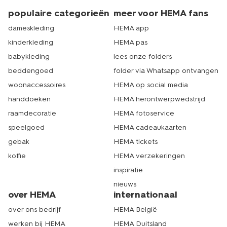
populaire categorieën
meer voor HEMA fans
dameskleding
HEMA app
kinderkleding
HEMA pas
babykleding
lees onze folders
beddengoed
folder via Whatsapp ontvangen
woonaccessoires
HEMA op social media
handdoeken
HEMA herontwerpwedstrijd
raamdecoratie
HEMA fotoservice
speelgoed
HEMA cadeaukaarten
gebak
HEMA tickets
koffie
HEMA verzekeringen
inspiratie
nieuws
over HEMA
internationaal
over ons bedrijf
HEMA België
werken bij HEMA
HEMA Duitsland