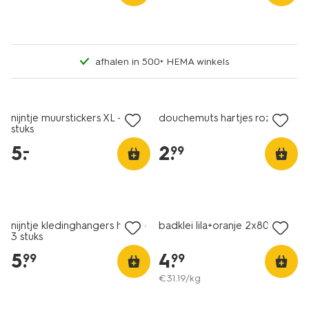
afhalen in 500+ HEMA winkels
laag geprijsd
nijntje muurstickers XL - 2
douchemuts hartjes roze
stuks
5
.
2
.
–
99
vegan
nijntje kledinghangers hout -
badklei lila+oranje 2x80g
3 stuks
5
.
4
.
99
99
€
31
.
19
/kg