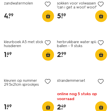
zandwatermolen
sokken voor volwassenen
'can i get a woof woof'
lavendel
4
.
5
.
99
59
kleurboek A5 met stickers
herbruikbare water splash
huisdieren
ballen - 9 stuks
1
.
2
.
69
99
kleuren op nummer
strandemmerset
29.5x21cm sprookjes
online nog 5 stuks op
voorraad
1
.
2
.
69
49