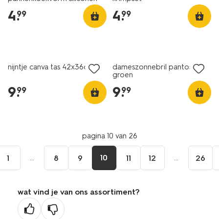
2 stuks
4
.
4
.
99
99
nijntje canva tas 42x36cm
dameszonnebril pantos
groen
9
.
9
.
99
99
pagina 10 van 26
...
10
...
1
8
9
11
12
26
wat vind je van ons assortiment?