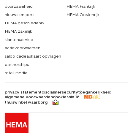
duurzaamheid
HEMA Frankrijk
nieuws en pers
HEMA Oostenrijk
HEMA geschiedenis
HEMA zakelijk
klantenservice
actievoorwaarden
saldo cadeaukaart opvragen
partnerships
retail media
privacy statement
disclaimer
security
toegankelijkheid
algemene voorwaarden
cookies
nix 18
thuiswinkel waarborg