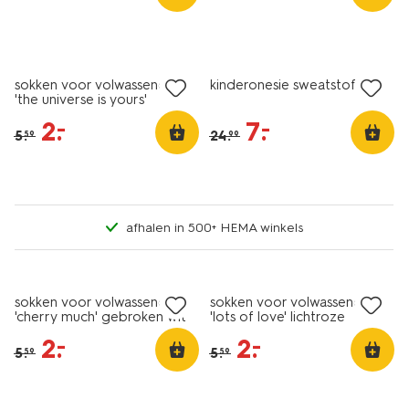
sale
sale
sokken voor volwassenen
kinderonesie sweatstof lila
'the universe is yours'
gebroken wit
2
.
7
.
–
–
5
.
24
.
59
99
afhalen in 500+ HEMA winkels
sale
sale
sokken voor volwassenen
sokken voor volwassenen
'cherry much' gebroken wit
'lots of love' lichtroze
2
.
2
.
–
–
5
.
5
.
59
59
sale
sale