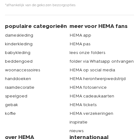
*afhankelijk van de gekozen bezorgopties
populaire categorieën
meer voor HEMA fans
dameskleding
HEMA app
kinderkleding
HEMA pas
babykleding
lees onze folders
beddengoed
folder via Whatsapp ontvangen
woonaccessoires
HEMA op social media
handdoeken
HEMA herontwerpwedstrijd
raamdecoratie
HEMA fotoservice
speelgoed
HEMA cadeaukaarten
gebak
HEMA tickets
koffie
HEMA verzekeringen
inspiratie
nieuws
over HEMA
internationaal