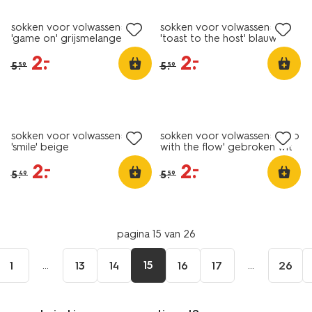
sokken voor volwassenen
sokken voor volwassenen
'game on' grijsmelange
'toast to the host' blauw
2
.
2
.
–
–
5
.
5
.
59
59
sale
sale
sokken voor volwassenen
sokken voor volwassenen 'go
'smile' beige
with the flow' gebroken wit
2
.
2
.
–
–
5
.
5
.
49
59
pagina 15 van 26
...
15
...
1
13
14
16
17
26