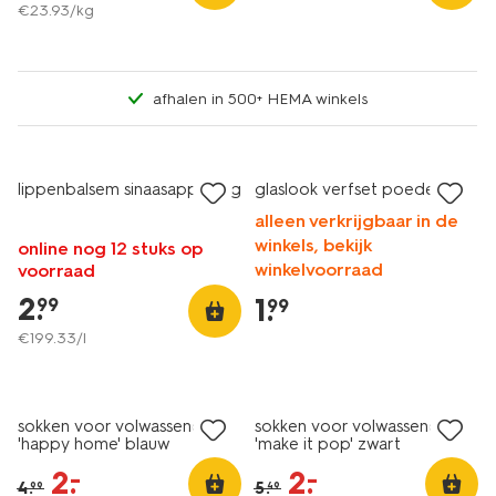
€
23
.
93
/kg
afhalen in 500+ HEMA winkels
lippenbalsem sinaasappel 15g
glaslook verfset poedel
alleen verkrijgbaar in de
winkels, bekijk
online nog 12 stuks op
winkelvoorraad
voorraad
2
.
1
.
99
99
€
199
.
33
/l
sale
sale
sokken voor volwassenen
sokken voor volwassenen
'happy home' blauw
'make it pop' zwart
2
.
2
.
–
–
4
.
5
.
99
49