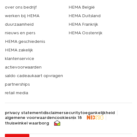
over ons bedrijf
HEMA België
werken bij HEMA
HEMA Duitsland
duurzaamheid
HEMA Frankrijk
nieuws en pers
HEMA Oostenrijk
HEMA geschiedenis
HEMA zakelijk
klantenservice
actievoorwaarden
saldo cadeaukaart opvragen
partnerships
retail media
privacy statement
disclaimer
security
toegankelijkheid
algemene voorwaarden
cookies
nix 18
thuiswinkel waarborg