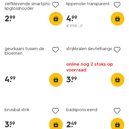
zelfklevende smartphone
lippenolie transparent
lipglosshouder
2
.
4
.
99
99
€
998
.
–
/l
vegan
geurkaars tussen de
strijkkralen sleutelhanger
bloemen
online nog 2 stuks op
voorraad
4
.
3
.
99
99
bruisbal strik
badspons eend
3
.
2
.
59
49