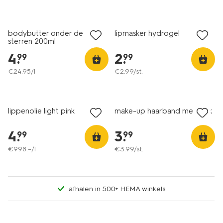
1+1 gratis
bodybutter onder de
lipmasker hydrogel
sterren 200ml
4
.
2
.
99
99
€
24
.
95
/l
€
2
.
99
/st.
vegan
lippenolie light pink
make-up haarband met strik
4
.
3
.
99
99
€
998
.
–
/l
€
3
.
99
/st.
afhalen in 500+ HEMA winkels
vegan