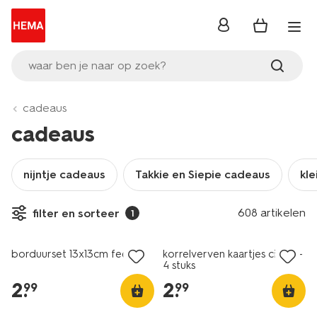
inloggen
waar ben je naar op zoek?
cadeaus
cadeaus
nijntje cadeaus
Takkie en Siepie cadeaus
kle
608 artikelen
filter en sorteer
1
borduurset 13x13cm fee
korrelverven kaartjes circus -
4 stuks
2
.
2
.
99
99
vegan