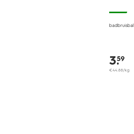
vegan
badbruisba
3
.
59
€
44
.
88
/kg