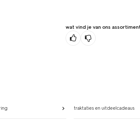
vorige
pagina
wat vind je van ons assortimen
ring
traktaties en uitdeelcadeaus