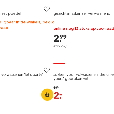
rfset poedel
gezichtsmasker zelfverwarmend
rijgbaar in de winkels, bekijk
raad
online nog 13 stuks op voorraa
2
.
99
€
299
.
–
/l
sale
volwassenen 'let's party'
sokken voor volwassenen 'the unive
yours' gebroken wit
5
.
59
–
2
.