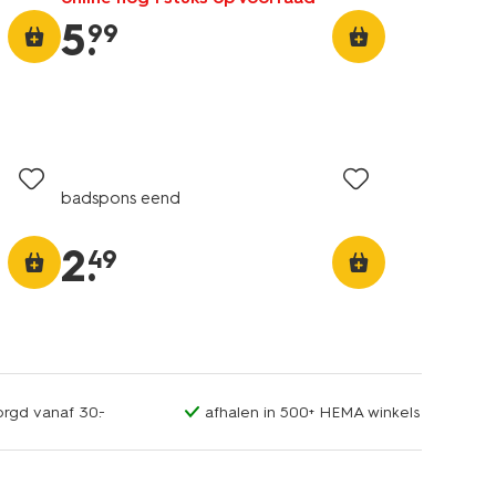
5
.
99
badspons eend
2
.
49
orgd vanaf 30.-
afhalen in 500+ HEMA winkels
sale