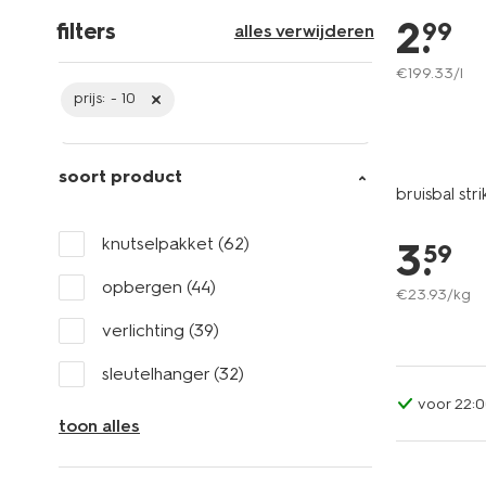
2
.
99
filters
alles verwijderen
€
199
.
33
/l
prijs:
- 10
soort product
bruisbal stri
knutselpakket
(62)
3
.
59
opbergen
(44)
€
23
.
93
/kg
verlichting
(39)
sleutelhanger
(32)
voor 22:0
toon alles