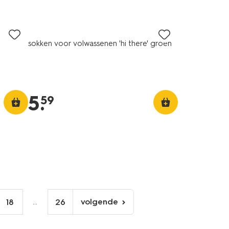
sokken voor volwassenen 'hi there' groen
d
5
.
59
...
volgende
18
26
volgende
pagina