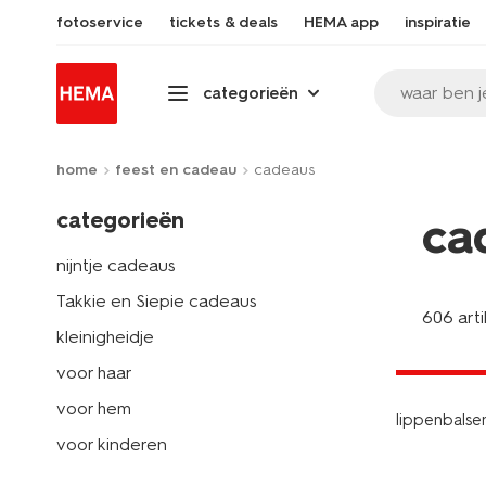
fotoservice
tickets & deals
HEMA app
inspiratie
waar ben j
categorieën
home
feest en cadeau
cadeaus
categorieën
ca
nijntje cadeaus
Takkie en Siepie cadeaus
606 art
kleinigheidje
2 voor 3.9
voor haar
voor hem
lippenbalse
voor kinderen