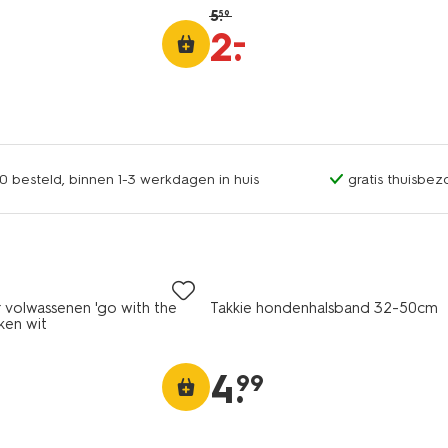
5
.
59
–
2
.
0 besteld, binnen 1-3 werkdagen in huis
gratis thuisbez
 volwassenen 'go with the
Takkie hondenhalsband 32-50cm
ken wit
4
.
99
vegan