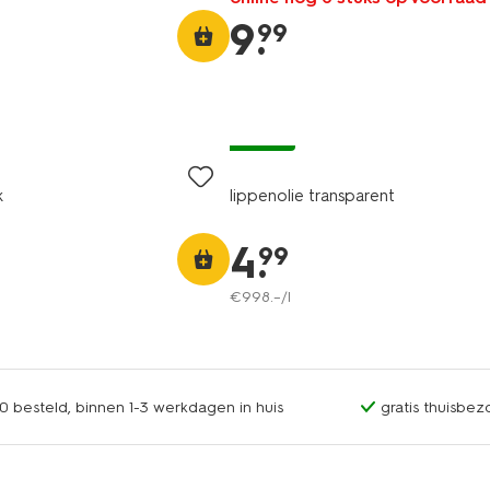
9
.
99
vegan
k
lippenolie transparent
4
.
99
€
998
.
–
/l
0 besteld, binnen 1-3 werkdagen in huis
gratis thuisbez