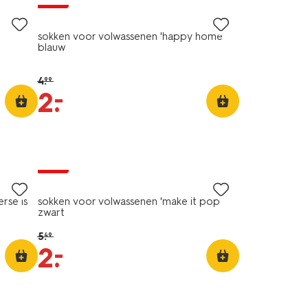
sokken voor volwassenen 'happy home'
blauw
d
4
.
99
–
2
.
sale
rse is
sokken voor volwassenen 'make it pop'
zwart
5
.
49
–
2
.