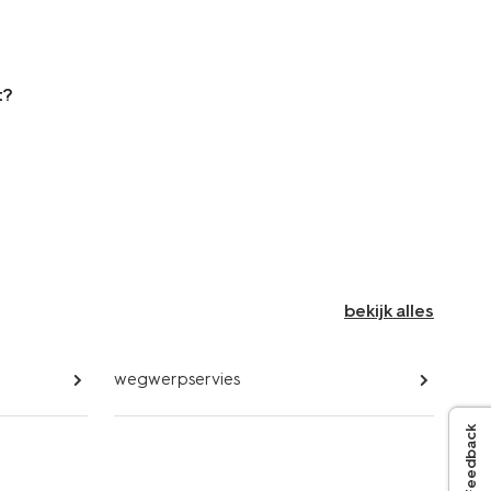
t?
bekijk alles
wegwerpservies
Feedback