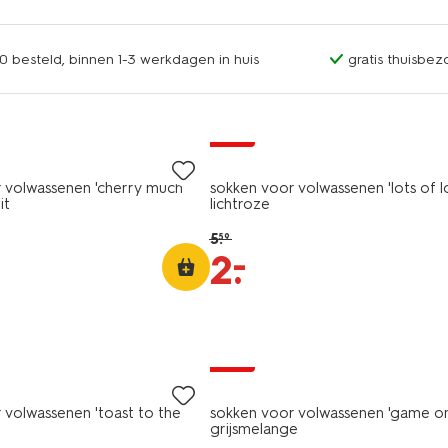
0 besteld, binnen 1-3 werkdagen in huis
gratis thuisbez
sale
 volwassenen 'cherry much'
sokken voor volwassenen 'lots of l
it
lichtroze
5
.
59
–
2
.
sale
 volwassenen 'toast to the
sokken voor volwassenen 'game on
grijsmelange