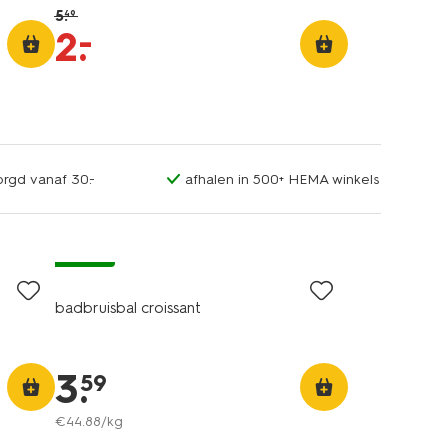
5
.
49
–
2
.
orgd vanaf 30.-
afhalen in 500+ HEMA winkels
vegan
badbruisbal croissant
3
.
59
€
44
.
88
/kg