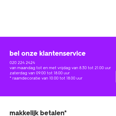
bel onze klantenservice
020 224 2424
van maandag tot en met vrijdag van 8.30 tot 21.00 uur
zaterdag van 09.00 tot 18.00 uur
* raamdecoratie van 10.00 tot 18.00 uur
makkelijk betalen*