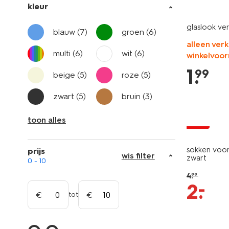
kleur
glaslook ve
blauw
(7)
groen
(6)
alleen verk
multi
(6)
wit
(6)
winkelvoor
1
.
99
beige
(5)
roze
(5)
zwart
(5)
bruin
(3)
toon alles
sale
sokken voor 
prijs
wis filter
zwart
0 - 10
4
.
99
–
2
.
tot