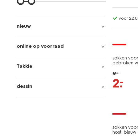
voor 22:0
nieuw
sale
online op voorraad
sokken voor
gebroken w
Takkie
5
.
59
–
2
.
dessin
sale
sokken voor
host' blauw