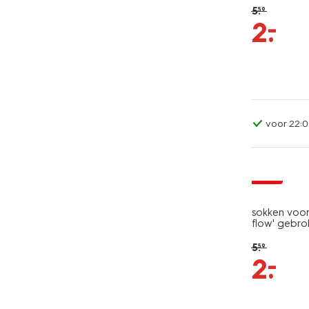
5
.
59
–
2
.
voor 22:0
sale
sokken voor
flow' gebro
5
.
59
–
2
.