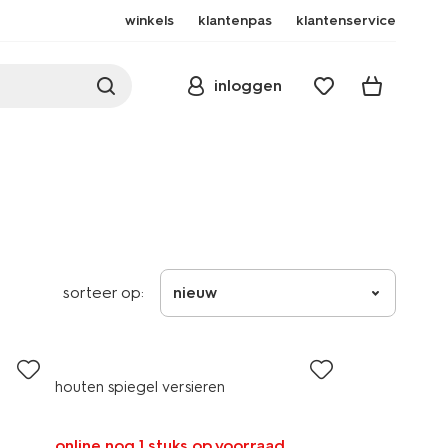
winkels
klantenpas
klantenservice
inloggen
sorteer op:
nieuw
houten spiegel versieren
online nog 1 stuks op voorraad