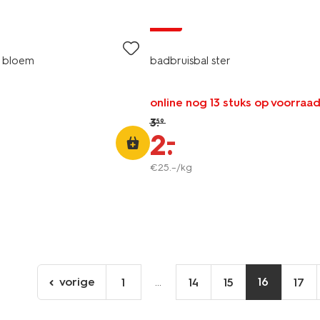
sale
l bloem
badbruisbal ster
online nog 13 stuks op voorraa
3
.
59
–
2
.
€
25
.
–
/kg
vorige
...
16
1
14
15
17
ga
naar
de