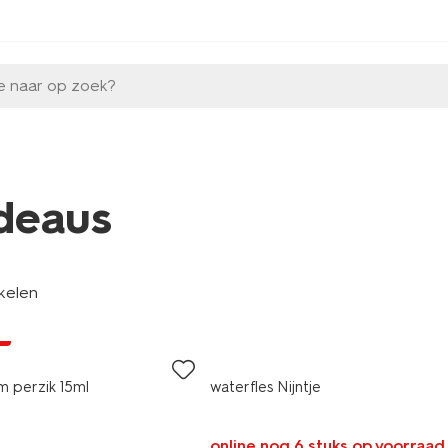
e naar op zoek?
deaus
ikelen
9
m perzik 15ml
waterfles Nijntje
online nog 6 stuks op voorraad