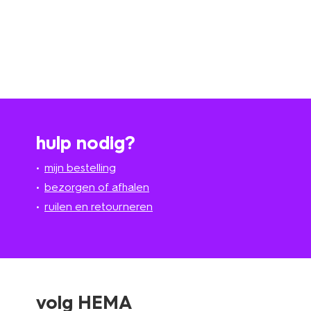
hulp nodig?
mijn bestelling
bezorgen of afhalen
ruilen en retourneren
volg HEMA