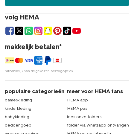
volg HEMA
makkelijk betalen*
*afhankelijk van de gekozen bezorgopties
populaire categorieën
meer voor HEMA fans
dameskleding
HEMA app
kinderkleding
HEMA pas
babykleding
lees onze folders
beddengoed
folder via Whatsapp ontvangen
woonaccessoires
HEMA op social media