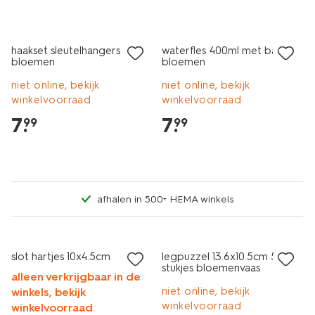
haakset sleutelhangers
waterfles 400ml met bandje
bloemen
bloemen
niet online, bekijk
niet online, bekijk
winkelvoorraad
winkelvoorraad
7
.
7
.
99
99
afhalen in 500+ HEMA winkels
sale
slot hartjes 10x4.5cm
legpuzzel 13.6x10.5cm 500
stukjes bloemenvaas
alleen verkrijgbaar in de
niet online, bekijk
winkels, bekijk
winkelvoorraad
winkelvoorraad