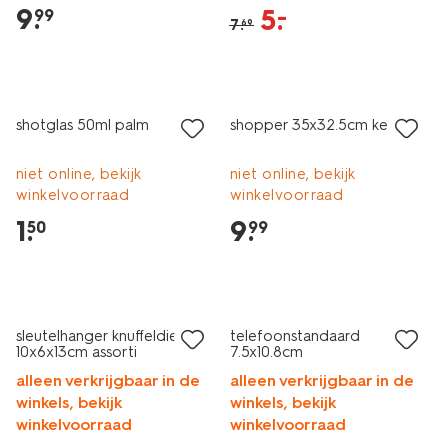
9
.
5
.
–
99
7
.
69
laag geprijsd
shotglas 50ml palm
shopper 35x32.5cm kersen
niet online, bekijk
niet online, bekijk
winkelvoorraad
winkelvoorraad
1
.
9
.
50
99
sale
sleutelhanger knuffeldier
telefoonstandaard
10x6x13cm assorti
7.5x10.8cm
alleen verkrijgbaar in de
alleen verkrijgbaar in de
winkels, bekijk
winkels, bekijk
winkelvoorraad
winkelvoorraad