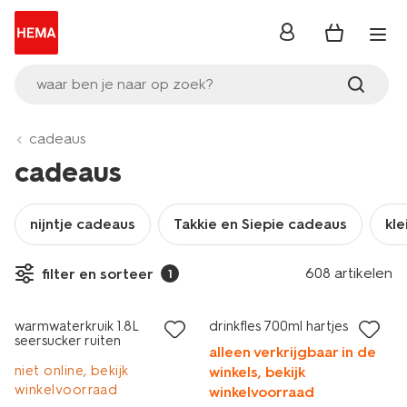
inloggen
waar ben je naar op zoek?
cadeaus
cadeaus
nijntje cadeaus
Takkie en Siepie cadeaus
kle
608 artikelen
filter en sorteer
1
sale
warmwaterkruik 1.8L
drinkfles 700ml hartjes
seersucker ruiten
alleen verkrijgbaar in de
niet online, bekijk
winkels, bekijk
winkelvoorraad
winkelvoorraad