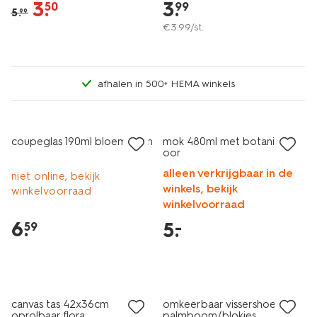
3
.
3
.
50
99
5
.
99
€
3
.
99
/st.
afhalen in 500+ HEMA winkels
laag geprijsd
coupeglas 190ml bloemvorm
mok 480ml met botanisch
oor
alleen verkrijgbaar in de
niet online, bekijk
winkels, bekijk
winkelvoorraad
winkelvoorraad
6
.
5
.
–
59
laag geprijsd
canvas tas 42x36cm
omkeerbaar vissershoedje
oprolbaar flora
palmboom/blokjes