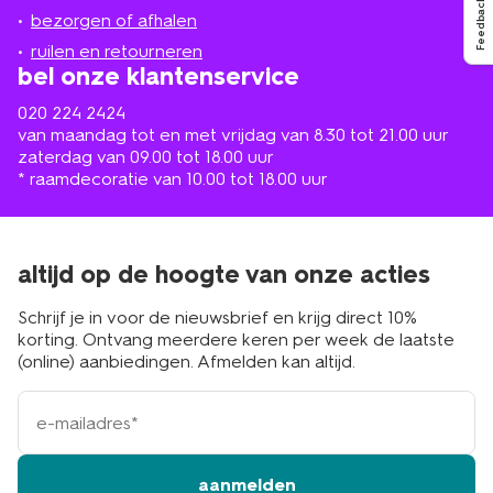
Feedback
de
bezorgen of afhalen
buurt
ruilen en retourneren
bel onze klantenservice
020 224 2424
van maandag tot en met vrijdag van 8.30 tot 21.00 uur
zaterdag van 09.00 tot 18.00 uur
* raamdecoratie van 10.00 tot 18.00 uur
altijd op de hoogte van onze acties
Schrijf je in voor de nieuwsbrief en krijg direct 10%
korting. Ontvang meerdere keren per week de laatste
(online) aanbiedingen. Afmelden kan altijd.
e-
mailadres
aanmelden