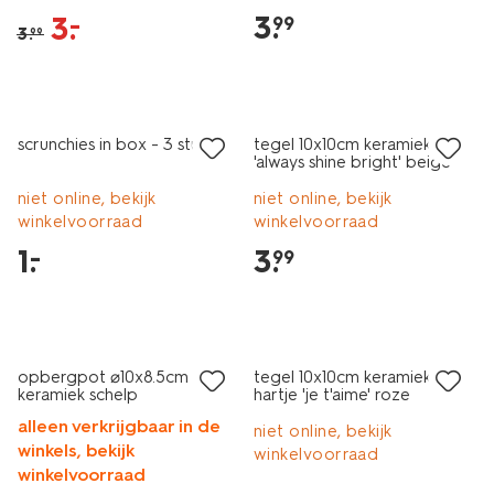
3
.
3
.
–
99
3
.
99
laag geprijsd
scrunchies in box - 3 stuks
tegel 10x10cm keramiek ster
'always shine bright' beige
niet online, bekijk
niet online, bekijk
winkelvoorraad
winkelvoorraad
1
.
3
.
–
99
opbergpot ⌀10x8.5cm
tegel 10x10cm keramiek
keramiek schelp
hartje 'je t'aime' roze
alleen verkrijgbaar in de
niet online, bekijk
winkels, bekijk
winkelvoorraad
winkelvoorraad