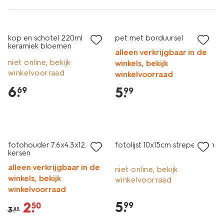
kop en schotel 220ml
pet met borduursel
keramiek bloemen
alleen verkrijgbaar in de
niet online, bekijk
winkels, bekijk
winkelvoorraad
winkelvoorraad
6
.
5
.
69
99
sale
fotohouder 7.6x4.3x12.5cm
fotolijst 10x15cm strepen zon
kersen
alleen verkrijgbaar in de
niet online, bekijk
winkels, bekijk
winkelvoorraad
winkelvoorraad
5
.
2
.
99
50
3
.
89