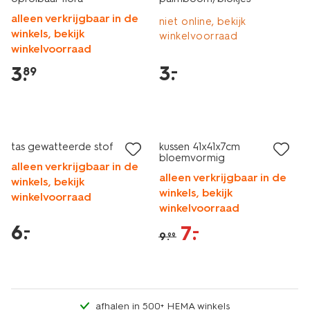
alleen verkrijgbaar in de
niet online, bekijk
winkels, bekijk
winkelvoorraad
winkelvoorraad
3
.
–
3
.
89
laag geprijsd
sale
tas gewatteerde stof
kussen 41x41x7cm
bloemvormig
alleen verkrijgbaar in de
alleen verkrijgbaar in de
winkels, bekijk
winkels, bekijk
winkelvoorraad
winkelvoorraad
6
.
–
7
.
–
9
.
99
afhalen in 500+ HEMA winkels