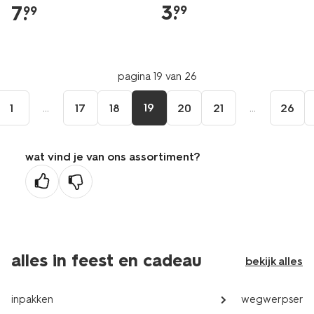
3
.
7
.
99
99
pagina 19 van 26
...
19
...
1
17
18
20
21
26
wat vind je van ons assortiment?
alles in feest en cadeau
bekijk alles
inpakken
wegwerpservi