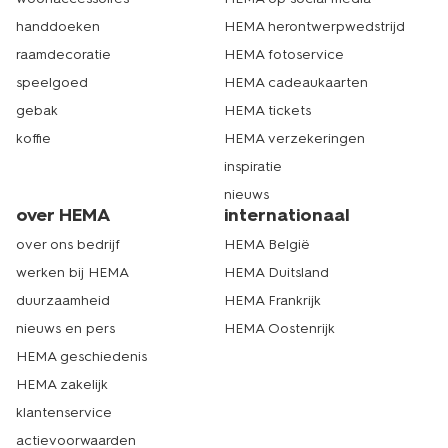
handdoeken
HEMA herontwerpwedstrijd
raamdecoratie
HEMA fotoservice
speelgoed
HEMA cadeaukaarten
gebak
HEMA tickets
koffie
HEMA verzekeringen
inspiratie
nieuws
over HEMA
internationaal
over ons bedrijf
HEMA België
werken bij HEMA
HEMA Duitsland
duurzaamheid
HEMA Frankrijk
nieuws en pers
HEMA Oostenrijk
HEMA geschiedenis
HEMA zakelijk
klantenservice
actievoorwaarden