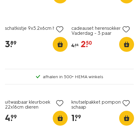
nieuw
nieuw
sale
schatkistje 9x5.2x6cm hout
cadeauset herensokken
Vaderdag - 3 paar
3
.
2
.
89
50
4
.
99
afhalen in 500+ HEMA winkels
nieuw
nieuw
uitwasbaar kleurboek
knutselpakket pompomset
22x16cm dieren
schaap
4
.
1
.
99
99
sale