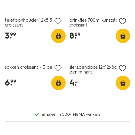
nieuw
nieuw
telefoonhouder 12x5.5cm
drinkfles 700ml kunststof
croissant
croissant
3
.
8
.
99
69
nieuw
nieuw
laag geprijsd
sokken croissant - 3 paar
sieradendoos 12x12x8cm
denim hart
6
.
4
.
–
99
afhalen in 500+ HEMA winkels
nieuw
nieuw
laag geprijsd