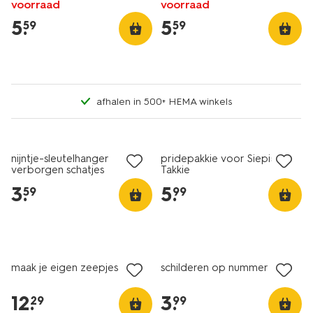
voorraad
voorraad
5
.
5
.
59
59
afhalen in 500+ HEMA winkels
nieuw
nieuw
nijntje-sleutelhanger
pridepakkie voor Siepie en
verborgen schatjes
Takkie
3
.
5
.
59
99
nieuw
nieuw
maak je eigen zeepjes
schilderen op nummer
12
.
3
.
29
99