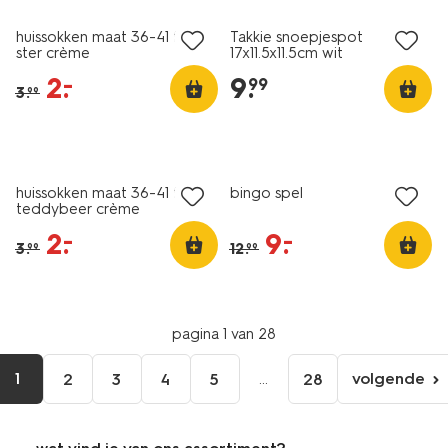
huissokken maat 36-41 fluffy
Takkie snoepjespot
ster crème
17x11.5x11.5cm wit
2
.
9
.
–
99
3
.
99
sale
sale
huissokken maat 36-41 fluffy
bingo spel
teddybeer crème
2
.
9
.
–
–
3
.
12
.
99
99
pagina 1 van 28
1
...
volgende
2
3
4
5
28
volgen
pagina