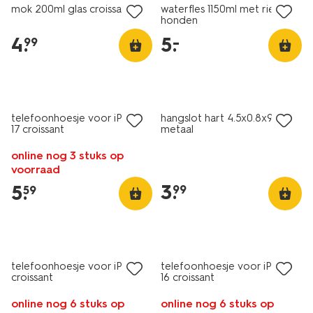
mok 200ml glas croissant
waterfles 1150ml met rietje
honden
4
.
5
.
–
99
nieuw
nieuw
telefoonhoesje voor iPhone
hangslot hart 4.5x0.8x9.5cm
17 croissant
metaal
online nog 3 stuks op
voorraad
3
.
5
.
99
59
nieuw
nieuw
telefoonhoesje voor iPhone
telefoonhoesje voor iPhone
croissant
16 croissant
online nog 6 stuks op
online nog 6 stuks op