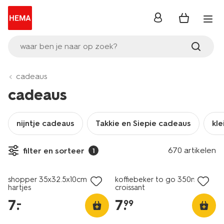
inloggen
waar ben je naar op zoek?
cadeaus
cadeaus
nijntje cadeaus
Takkie en Siepie cadeaus
kle
nieuw
670 artikelen
filter en sorteer
1
laag geprijsd
nieuw
shopper 35x32.5x10cm
koffiebeker to go 350ml rvs
hartjes
croissant
7
.
7
.
–
99