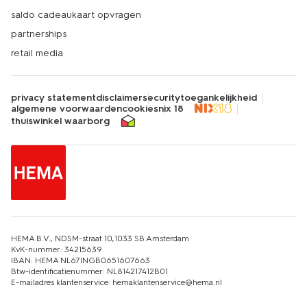
saldo cadeaukaart opvragen
partnerships
retail media
privacy statement
disclaimer
security
toegankelijkheid
algemene voorwaarden
cookies
nix 18
thuiswinkel waarborg
HEMA B.V., NDSM-straat 10,1033 SB Amsterdam
KvK-nummer: 34215639
IBAN: HEMA NL67INGB0651607663
Btw-identificatienummer: NL814217412B01
E-mailadres klantenservice: hemaklantenservice@hema.nl