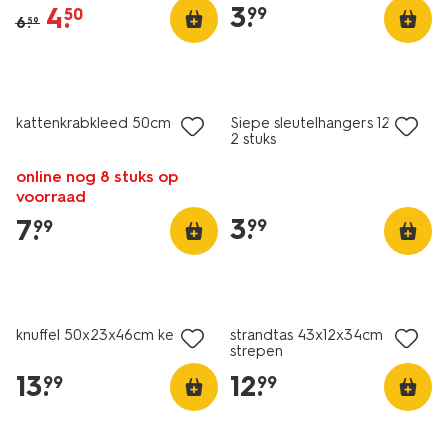
3
.
4
.
99
50
6
.
59
kattenkrabkleed 50cm muis
Siepe sleutelhangers 12cm -
2 stuks
online nog 8 stuks op
voorraad
3
.
7
.
99
99
knuffel 50x23x46cm kersen
strandtas 43x12x34cm
strepen
13
.
12
.
99
99