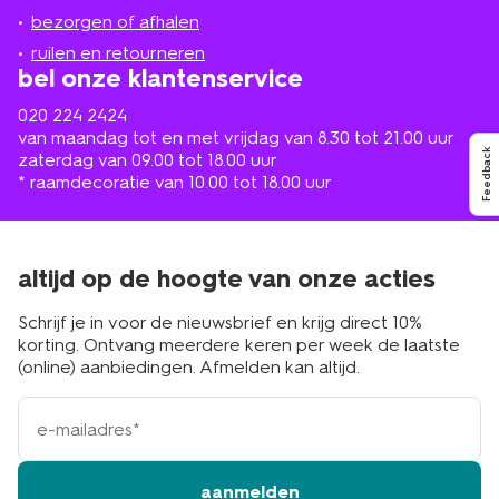
de
bezorgen of afhalen
buurt
ruilen en retourneren
bel onze klantenservice
020 224 2424
van maandag tot en met vrijdag van 8.30 tot 21.00 uur
Feedback
zaterdag van 09.00 tot 18.00 uur
* raamdecoratie van 10.00 tot 18.00 uur
altijd op de hoogte van onze acties
Schrijf je in voor de nieuwsbrief en krijg direct 10%
korting. Ontvang meerdere keren per week de laatste
(online) aanbiedingen. Afmelden kan altijd.
e-
mailadres
aanmelden