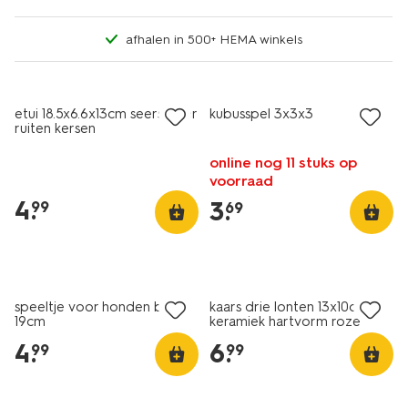
afhalen in 500+ HEMA winkels
etui 18.5x6.6x13cm seersucker
kubusspel 3x3x3
ruiten kersen
online nog 11 stuks op
voorraad
4
.
3
.
99
69
speeltje voor honden bot
kaars drie lonten 13x10cm
19cm
keramiek hartvorm roze
4
.
6
.
99
99
sale