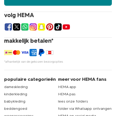
volg HEMA
makkelijk betalen*
*afhankelijk van de gekozen bezorgopties
populaire categorieën
meer voor HEMA fans
dameskleding
HEMA app
kinderkleding
HEMA pas
babykleding
lees onze folders
beddengoed
folder via Whatsapp ontvangen
woonaccessoires
HEMA op social media