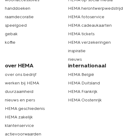
handdoeken
HEMA herontwerpwedstrijd
raamdecoratie
HEMA fotoservice
speelgoed
HEMA cadeaukaarten
gebak
HEMA tickets
koffie
HEMA verzekeringen
inspiratie
nieuws
over HEMA
internationaal
over ons bedrijf
HEMA België
werken bij HEMA
HEMA Duitsland
duurzaamheid
HEMA Frankrijk
nieuws en pers
HEMA Oostenrijk
HEMA geschiedenis
HEMA zakelijk
klantenservice
actievoorwaarden