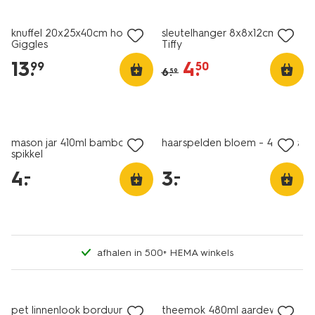
sale
knuffel 20x25x40cm hond
sleutelhanger 8x8x12cm kat
Giggles
Tiffy
13
.
4
.
99
50
6
.
59
laag geprijsd
laag geprijsd
mason jar 410ml bamboe
haarspelden bloem - 4 stuks
spikkel
4
.
3
.
–
–
afhalen in 500+ HEMA winkels
pet linnenlook borduur
theemok 480ml aardewerk