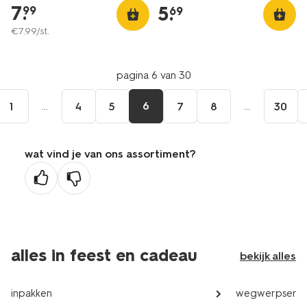
7
.
5
.
99
69
€
7
.
99
/st.
pagina 6 van 30
...
6
...
1
4
5
7
8
30
wat vind je van ons assortiment?
alles in feest en cadeau
bekijk alles
inpakken
wegwerpservi