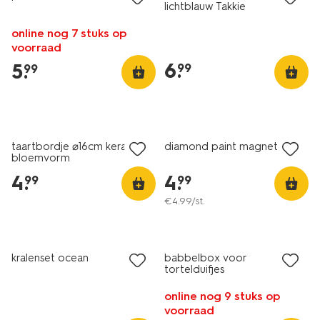
lichtblauw Takkie
online nog 7 stuks op
voorraad
6
.
5
.
99
99
2+1 gratis
taartbordje ⌀16cm keramiek
diamond paint magneten
bloemvorm
4
.
4
.
99
99
€
4
.
99
/st.
kralenset ocean
babbelbox voor
tortelduifjes
online nog 9 stuks op
voorraad