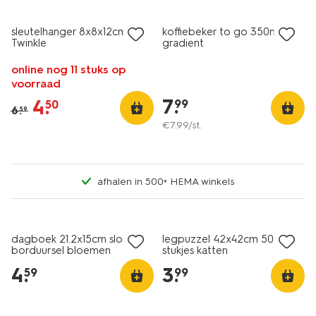
sleutelhanger 8x8x12cm kat
koffiebeker to go 350ml rvs
Twinkle
gradient
online nog 11 stuks op
voorraad
7
.
4
.
99
50
6
.
59
€
7
.
99
/st.
afhalen in 500+ HEMA winkels
dagboek 21.2x15cm slot
legpuzzel 42x42cm 500
borduursel bloemen
stukjes katten
4
.
3
.
59
99