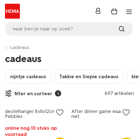
inloggen
waar ben je naar op zoek?
cadeaus
cadeaus
nijntje cadeaus
Takkie en Siepie cadeaus
kle
697 artikelen
filter en sorteer
1
sale
sleutelhanger 8x8x12cm kat
After dinner game waar of
Pebbles
niet
online nog 10 stuks op
voorraad