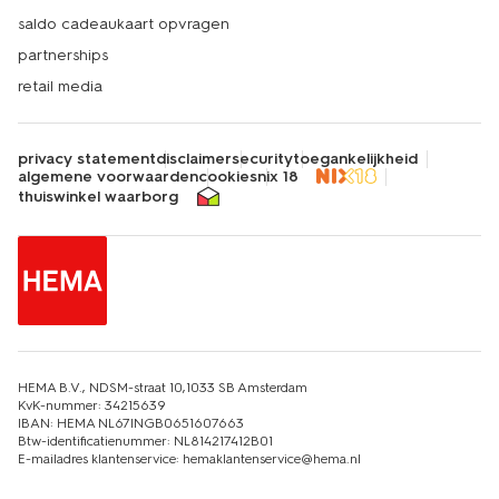
saldo cadeaukaart opvragen
partnerships
retail media
privacy statement
disclaimer
security
toegankelijkheid
algemene voorwaarden
cookies
nix 18
thuiswinkel waarborg
HEMA B.V., NDSM-straat 10,1033 SB Amsterdam
KvK-nummer: 34215639
IBAN: HEMA NL67INGB0651607663
Btw-identificatienummer: NL814217412B01
E-mailadres klantenservice: hemaklantenservice@hema.nl