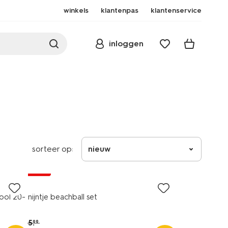
winkels
klantenpas
klantenservice
inloggen
sorteer op:
nieuw
sale
ool 20-
nijntje beachball set
5
.
99