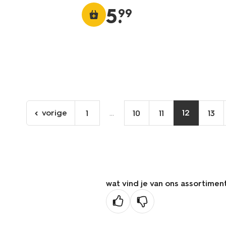
5
.
99
vorige
...
12
1
10
11
13
ga
naar
de
vorige
pagina
wat vind je van ons assortimen