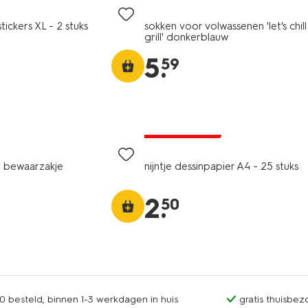
tickers XL - 2 stuks
sokken voor volwassenen 'let's chil
grill' donkerblauw
5
.
59
laag geprijsd
t bewaarzakje
nijntje dessinpapier A4 - 25 stuks
2
.
50
0 besteld, binnen 1-3 werkdagen in huis
gratis thuisbez