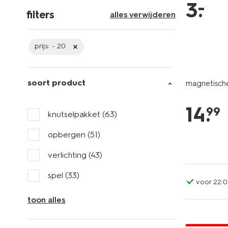
–
3
.
filters
alles verwijderen
prijs:
- 20
soort product
magnetische
14
.
99
knutselpakket
(63)
opbergen
(51)
verlichting
(43)
spel
(33)
voor 22:0
toon alles
laag gepri