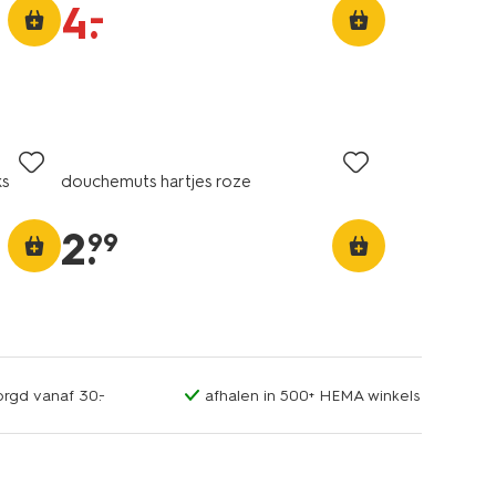
–
4
.
ks
douchemuts hartjes roze
2
.
99
orgd vanaf 30.-
afhalen in 500+ HEMA winkels