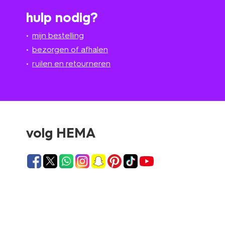
hulp nodig?
mijn bestelling
bezorgen of afhalen
ruilen en retourneren
volg HEMA