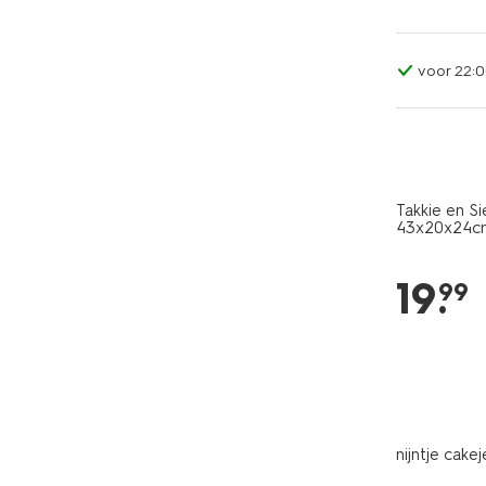
voor 22:0
Takkie en Si
43x20x24c
19
.
99
nijntje cake