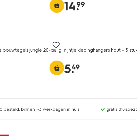
14
.
99
 bouwtegels jungle 20-delig
nijntje kledinghangers hout - 3 stu
5
.
49
0 besteld, binnen 1-3 werkdagen in huis
gratis thuisbez
jsd