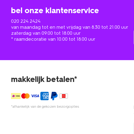
bel onze klantenservice
020 224 2424
van maandag tot en met vrijdag van 8.30 tot 21.00 uur
zaterdag van 09.00 tot 18.00 uur
* raamdecoratie van 10.00 tot 18.00 uur
makkelijk betalen*
*afhankelijk van de gekozen bezorgopties