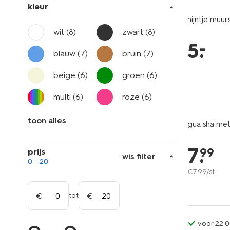
kleur
nijntje muurs
wit
(8)
zwart
(8)
–
5
.
blauw
(7)
bruin
(7)
beige
(6)
groen
(6)
multi
(6)
roze
(6)
toon alles
gua sha me
7
.
99
prijs
wis filter
0 - 20
€
7
.
99
/st.
tot
voor 22:0