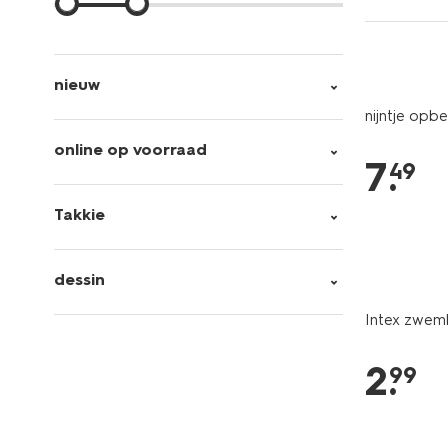
nieuw
nijntje opbe
online op voorraad
7
.
49
Takkie
dessin
Intex zwemb
2
.
99