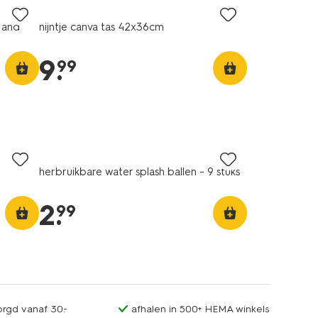
l and
nijntje canva tas 42x36cm
9
.
99
herbruikbare water splash ballen - 9 stuks
2
.
99
orgd vanaf 30.-
afhalen in 500+ HEMA winkels