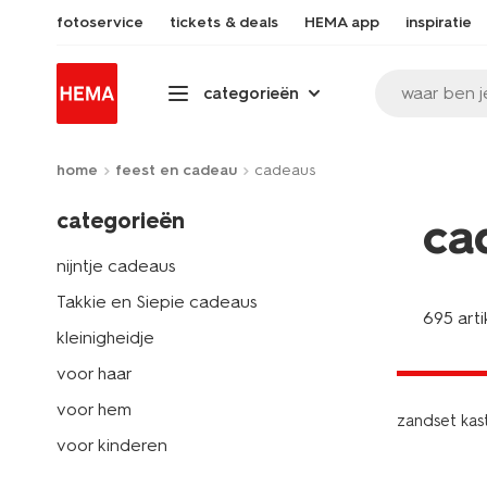
fotoservice
tickets & deals
HEMA app
inspiratie
waar ben j
categorieën
home
feest en cadeau
cadeaus
categorieën
ca
nijntje cadeaus
Takkie en Siepie cadeaus
695 arti
kleinigheidje
laag gepri
voor haar
voor hem
zandset kas
voor kinderen