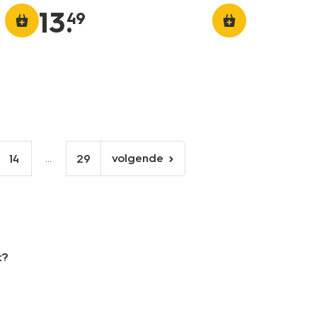
13
.
49
...
volgende
14
29
volgende
pagina
t?