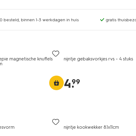
0 besteld, binnen 1-3 werkdagen in huis
gratis thuisbez
epie magnetische knuffels
nijntje gebaksvorkjes rvs - 4 stuks
m
4
.
99
jesvorm
nijntje kookwekker 8.1x11cm