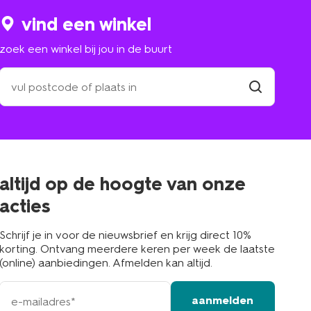
vind een winkel
zoek een winkel bij jou in de buurt
zoek
een
winkel
vind
winkel
bij
jou
in
de
buurt
altijd op de hoogte van onze
acties
Schrijf je in voor de nieuwsbrief en krijg direct 10%
korting. Ontvang meerdere keren per week de laatste
(online) aanbiedingen. Afmelden kan altijd.
e-
aanmelden
mailadres