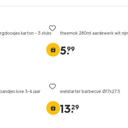
rgdoosjes karton - 3 stuks
theemok 280ml aardewerk wit nijn
5
.
99
andjes luxe 3-6 jaar
snelstarter barbecue Ø17x27.5
13
.
29