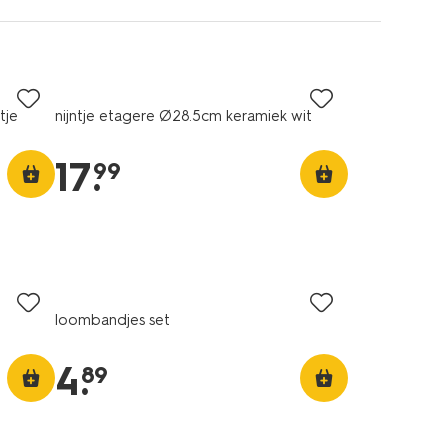
tje
nijntje etagere Ø28.5cm keramiek wit
17
.
99
loombandjes set
4
.
89