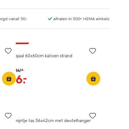
orgd vanaf 30.-
afhalen in 500+ HEMA winkels
sale
sjaal 60x60cm katoen strand
14
.
99
–
6
.
nijntje tas 36x42cm met sleutelhanger