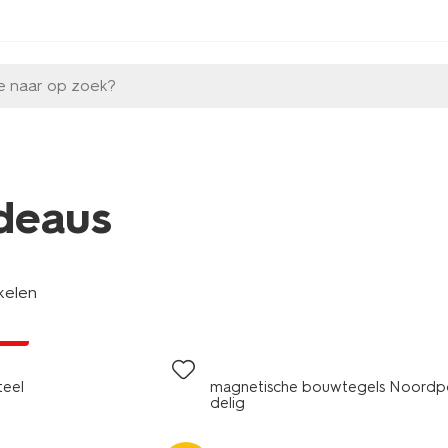
e naar op zoek?
deaus
kelen
jsd
teel
magnetische bouwtegels Noordp
delig