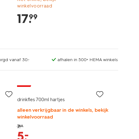
winkelvoorraad
17
.
99
orgd vanaf 30.-
afhalen in 500+ HEMA winkels
sale
drinkfles 700ml hartjes
alleen verkrijgbaar in de winkels, bekijk
winkelvoorraad
7
.
69
–
5
.