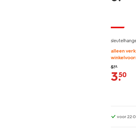
sale
sleutelhange
alleen verk
winkelvoor
5
.
99
3
.
50
voor 22:0