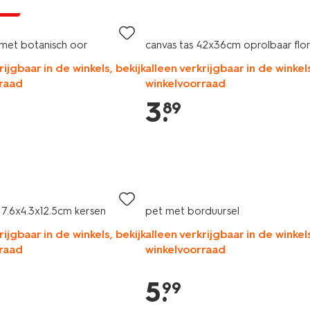
jsd
met botanisch oor
canvas tas 42x36cm oprolbaar flo
rijgbaar in de winkels, bekijk
alleen verkrijgbaar in de winkels
raad
winkelvoorraad
3
.
89
7.6x4.3x12.5cm kersen
pet met borduursel
rijgbaar in de winkels, bekijk
alleen verkrijgbaar in de winkels
raad
winkelvoorraad
5
.
99