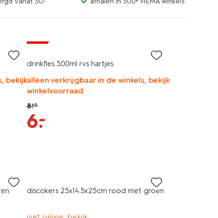
orgd vanaf 30.-
afhalen in 500+ HEMA winkels
sale
drinkfles 500ml rvs hartjes
, bekijk
alleen verkrijgbaar in de winkels, bekijk
winkelvoorraad
8
.
69
–
6
.
ten
discokers 25x14.5x25cm rood met groen
niet online, bekijk