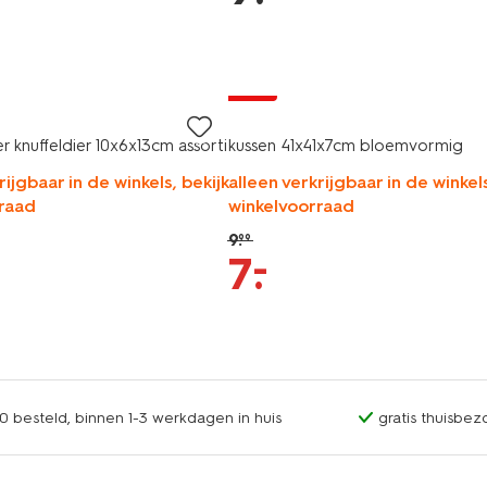
sale
r knuffeldier 10x6x13cm assorti
kussen 41x41x7cm bloemvormig
rijgbaar in de winkels, bekijk
alleen verkrijgbaar in de winkels
raad
winkelvoorraad
9
.
99
–
7
.
0 besteld, binnen 1-3 werkdagen in huis
gratis thuisbez