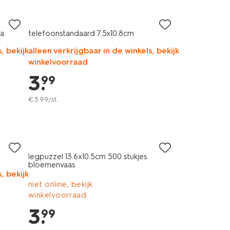
ra
telefoonstandaard 7.5x10.8cm
, bekijk
alleen verkrijgbaar in de winkels, bekijk
winkelvoorraad
3
.
99
€
3
.
99
/st.
legpuzzel 13.6x10.5cm 500 stukjes
bloemenvaas
, bekijk
niet online, bekijk
winkelvoorraad
3
.
99