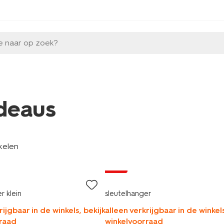
e naar op zoek?
deaus
kelen
sale
r klein
sleutelhanger
rijgbaar in de winkels, bekijk
alleen verkrijgbaar in de winkels
raad
winkelvoorraad