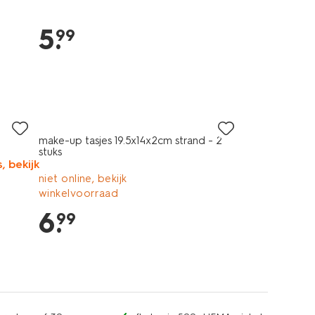
5
.
99
make-up tasjes 19.5x14x2cm strand - 2
stuks
, bekijk
niet online, bekijk
winkelvoorraad
6
.
99