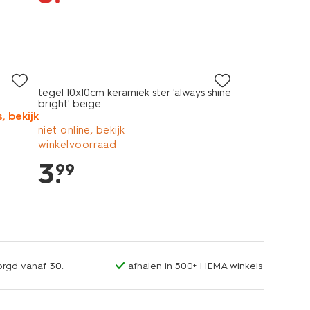
tegel 10x10cm keramiek ster 'always shine
bright' beige
, bekijk
niet online, bekijk
winkelvoorraad
3
.
99
orgd vanaf 30.-
afhalen in 500+ HEMA winkels