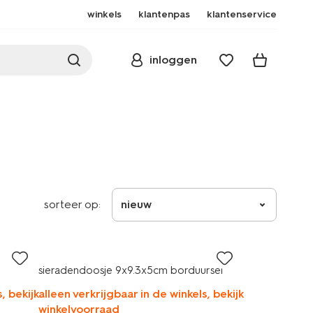
winkels
klantenpas
klantenservice
inloggen
sorteer op:
nieuw
sieradendoosje 9x9.3x5cm borduursel
, bekijk
alleen verkrijgbaar in de winkels, bekijk
winkelvoorraad