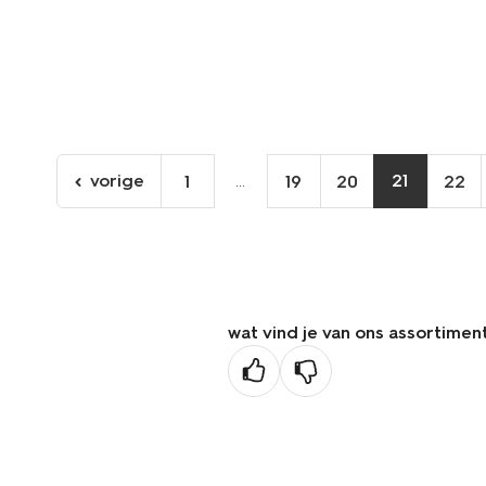
vorige
...
21
1
19
20
22
ga
naar
de
vorige
pagina
wat vind je van ons assortimen