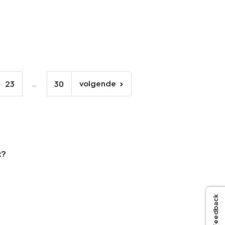
...
volgende
23
30
volgende
pagina
t?
Feedback