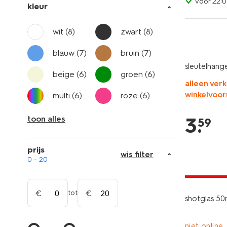
voor 22:0
kleur
wit
(8)
zwart
(8)
blauw
(7)
bruin
(7)
sleutelhang
beige
(6)
groen
(6)
alleen verk
winkelvoor
multi
(6)
roze
(6)
3
.
toon alles
59
prijs
wis filter
0 - 20
laag gepri
tot
shotglas 50
niet online,