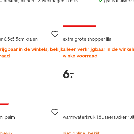
0 besteld, binnen 1-3 werkdagen in huis
gratis thuisbez
laag geprijsd
er 6.5x5.5cm kralen
extra grote shopper lila
rijgbaar in de winkels, bekijk
alleen verkrijgbaar in de winkels
raad
winkelvoorraad
–
6
.
jsd
ml palm
warmwaterkruik 1.8L seersucker rui
 bekijk
niet online, bekijk