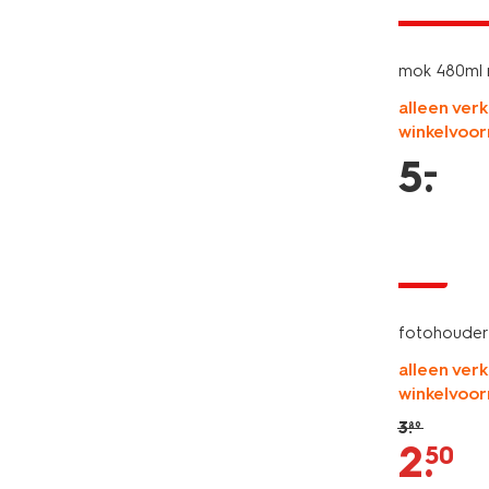
laag gepri
mok 480ml 
alleen verk
winkelvoor
–
5
.
sale
fotohouder 
alleen verk
winkelvoor
3
.
89
2
.
50