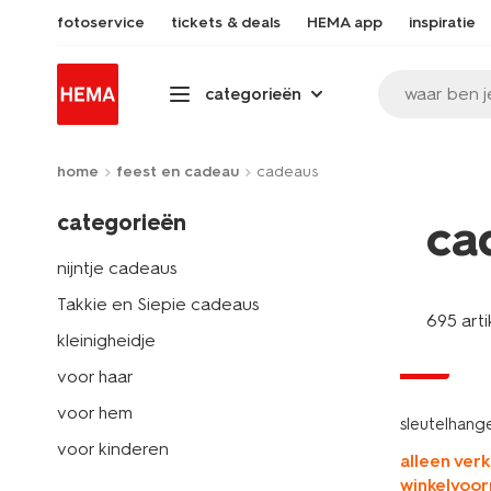
fotoservice
tickets & deals
HEMA app
inspiratie
waar ben j
categorieën
home
feest en cadeau
cadeaus
categorieën
ca
nijntje cadeaus
Takkie en Siepie cadeaus
695 arti
kleinigheidje
sale
voor haar
voor hem
sleutelhange
voor kinderen
alleen verk
winkelvoor