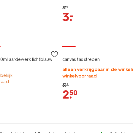
3
.
99
–
3
.
sale
0ml aardewerk lichtblauw
canvas tas strepen
alleen verkrijgbaar in de winkels
 bekijk
winkelvoorraad
raad
3
.
59
2
.
50