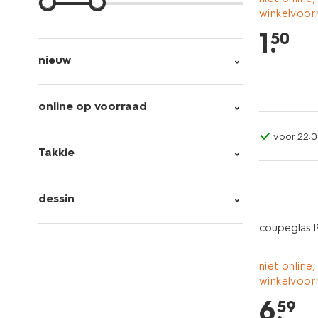
winkelvoor
1
.
50
nieuw
online op voorraad
voor 22:0
Takkie
dessin
coupeglas 
niet online,
winkelvoor
6
.
59