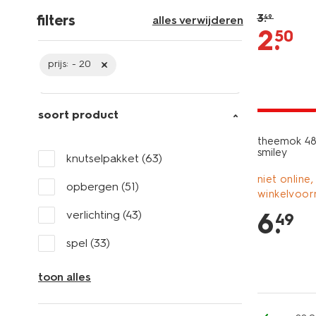
filters
3
.
49
alles verwijderen
2
.
50
prijs:
- 20
2+1 gratis
soort product
theemok 48
smiley
knutselpakket
(63)
niet online,
opbergen
(51)
winkelvoor
6
.
verlichting
(43)
49
spel
(33)
toon alles