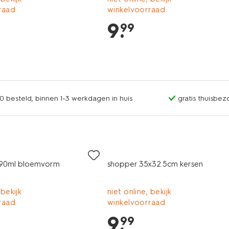
raad
winkelvoorraad
9
.
99
0 besteld, binnen 1-3 werkdagen in huis
gratis thuisbez
190ml bloemvorm
shopper 35x32.5cm kersen
 bekijk
niet online, bekijk
raad
winkelvoorraad
9
.
99