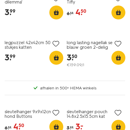
dilemma'
Tiffy
3
.
4
.
99
50
6
.
59
laag geprijsd
legpuzzel 42x42cm 500
long lasting nagellak set
stukjes katten
blauw groen 2-delig
3
.
3
.
99
50
€
159
.
09
/l
afhalen in 500+ HEMA winkels
sale
korting
sleutelhanger 9x9x12cm
sleutelhanger pouch
hond Buttons
14.8x2.5x15.5cm kat
4
.
3
.
–
50
6
.
3
.
59
99