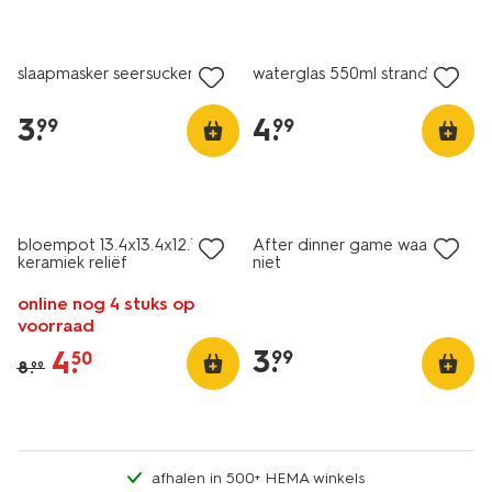
slaapmasker seersucker
waterglas 550ml strand
3
.
4
.
99
99
sale
bloempot 13.4x13.4x12.7cm
After dinner game waar of
keramiek reliëf
niet
online nog 4 stuks op
voorraad
3
.
4
.
99
50
8
.
99
afhalen in 500+ HEMA winkels