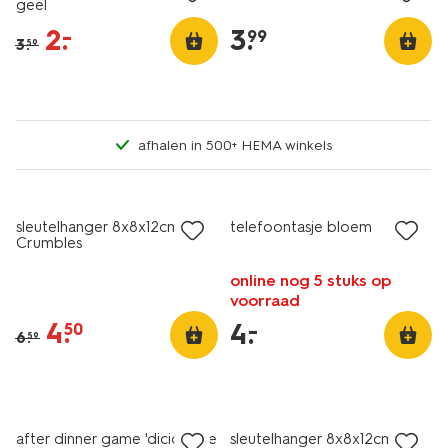
geel
2
.
3
.
–
99
3
.
59
afhalen in 500+ HEMA winkels
sale
laag geprijsd
sleutelhanger 8x8x12cm kat
telefoontasje bloem
Crumbles
online nog 5 stuks op
voorraad
4
.
4
.
–
50
6
.
59
sale
after dinner game 'dicide the
sleutelhanger 8x8x12cm kat