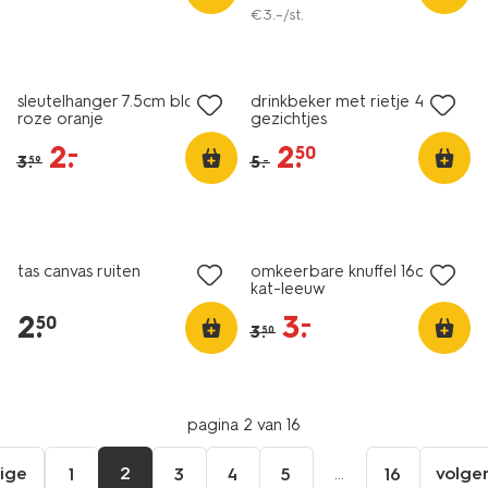
€
3
.
–
/st.
sale
sale
sleutelhanger 7.5cm bloem
drinkbeker met rietje 450ml
roze oranje
gezichtjes
2
.
2
.
–
50
3
.
5
.
–
59
laag geprijsd
sale
tas canvas ruiten
omkeerbare knuffel 16cm
kat-leeuw
2
.
3
.
–
50
3
.
50
pagina 2 van 16
ige
2
...
volge
1
3
4
5
16
ga