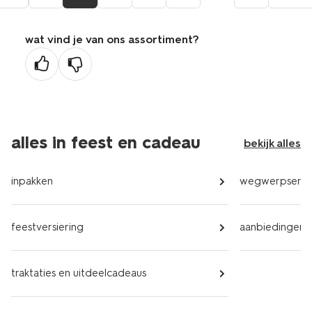
aar
de
wat vind je van ons assortiment?
orige
agina
alles in feest en cadeau
bekijk alles
inpakken
wegwerpservi
feestversiering
aanbiedingen
traktaties en uitdeelcadeaus