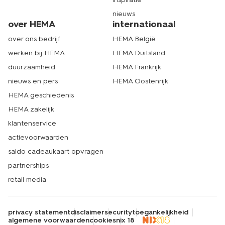
nieuws
over HEMA
internationaal
over ons bedrijf
HEMA België
werken bij HEMA
HEMA Duitsland
duurzaamheid
HEMA Frankrijk
nieuws en pers
HEMA Oostenrijk
HEMA geschiedenis
HEMA zakelijk
klantenservice
actievoorwaarden
saldo cadeaukaart opvragen
partnerships
retail media
privacy statement
disclaimer
security
toegankelijkheid
algemene voorwaarden
cookies
nix 18