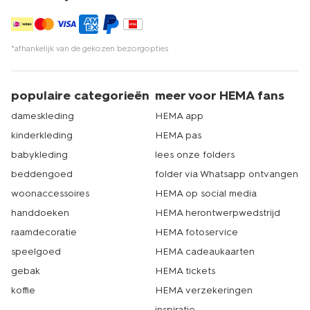
*afhankelijk van de gekozen bezorgopties
populaire categorieën
meer voor HEMA fans
dameskleding
HEMA app
kinderkleding
HEMA pas
babykleding
lees onze folders
beddengoed
folder via Whatsapp ontvangen
woonaccessoires
HEMA op social media
handdoeken
HEMA herontwerpwedstrijd
raamdecoratie
HEMA fotoservice
speelgoed
HEMA cadeaukaarten
gebak
HEMA tickets
koffie
HEMA verzekeringen
inspiratie