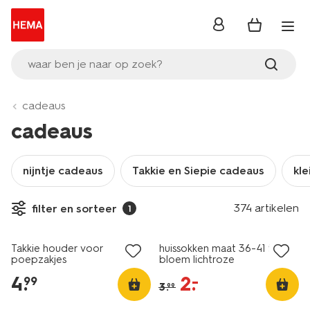
inloggen
waar ben je naar op zoek?
cadeaus
cadeaus
nijntje cadeaus
Takkie en Siepie cadeaus
kle
374 artikelen
filter en sorteer
1
sale
Takkie houder voor
huissokken maat 36-41 fluffy
poepzakjes
bloem lichtroze
4
.
2
.
–
99
3
.
99