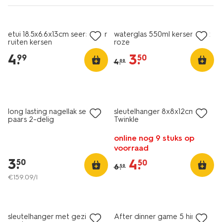
sale
etui 18.5x6.6x13cm seersucker
waterglas 550ml kersenprint
ruiten kersen
roze
4
.
3
.
99
50
4
.
99
laag geprijsd
sale
long lasting nagellak set
sleutelhanger 8x8x12cm kat
paars 2-delig
Twinkle
online nog 9 stuks op
voorraad
3
.
4
.
50
50
6
.
59
€
159
.
09
/l
sale
sleutelhanger met gezichtje
After dinner game 5 hints