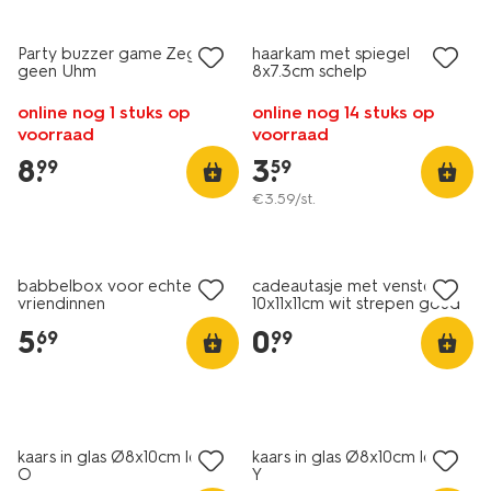
Party buzzer game Zeg
haarkam met spiegel
geen Uhm
8x7.3cm schelp
online nog 1 stuks op
online nog 14 stuks op
voorraad
voorraad
8
.
3
.
99
59
€
3
.
59
/st.
babbelbox voor echte
cadeautasje met venster
vriendinnen
10x11x11cm wit strepen goud
5
.
0
.
69
99
kaars in glas Ø8x10cm letter
kaars in glas Ø8x10cm letter
O
Y