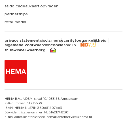
saldo cadeaukaart opvragen
partnerships
retail media
privacy statement
disclaimer
security
toegankelijkheid
algemene voorwaarden
cookies
nix 18
thuiswinkel waarborg
HEMA B.V., NDSM-straat 10,1033 SB Amsterdam
KvK-nummer: 34215639
IBAN: HEMA NL67INGB0651607663
Btw-identificatienummer: NL814217412B01
E-mailadres klantenservice: hemaklantenservice@hema.nl