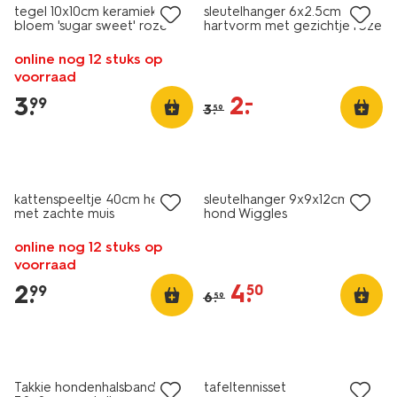
tegel 10x10cm keramiek
sleutelhanger 6x2.5cm fluffy
bloem 'sugar sweet' roze
hartvorm met gezichtje roze
online nog 12 stuks op
voorraad
2
.
–
3
.
99
3
.
59
sale
kattenspeeltje 40cm hengel
sleutelhanger 9x9x12cm
met zachte muis
hond Wiggles
online nog 12 stuks op
voorraad
4
.
2
.
50
99
6
.
59
laag geprijsd
Takkie hondenhalsband
tafeltennisset