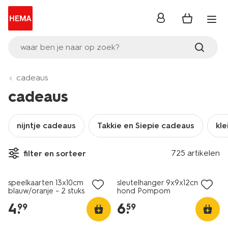
inloggen
waar ben je naar op zoek?
cadeaus
cadeaus
nijntje cadeaus
Takkie en Siepie cadeaus
kle
725 artikelen
filter en sorteer
speelkaarten 13x10cm
sleutelhanger 9x9x12cm
blauw/oranje - 2 stuks
hond Pompom
4
.
6
.
99
59