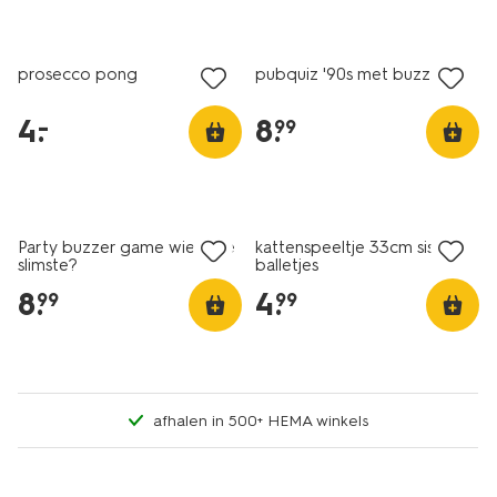
laag geprijsd
prosecco pong
pubquiz '90s met buzzer
4
.
8
.
–
99
Party buzzer game wie is de
kattenspeeltje 33cm sisal
slimste?
balletjes
8
.
4
.
99
99
afhalen in 500+ HEMA winkels
sale