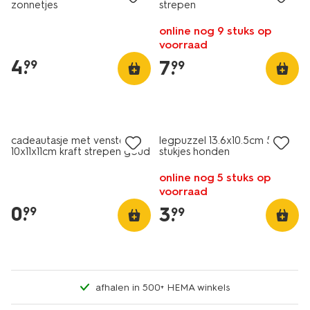
zonnetjes
strepen
online nog 9 stuks op
voorraad
4
.
7
.
99
99
cadeautasje met venster
legpuzzel 13.6x10.5cm 500
10x11x11cm kraft strepen goud
stukjes honden
online nog 5 stuks op
voorraad
0
.
3
.
99
99
afhalen in 500+ HEMA winkels