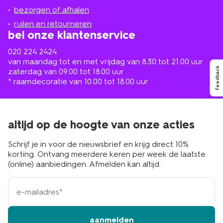
de
bezorgen of afhalen
buurt
ruilen en retourneren
bel onze klantenservice
020 224 2424
van maandag tot en met vrijdag van 8.30 tot 21.00 uur
Feedback
zaterdag van 09.00 tot 18.00 uur
* raamdecoratie van 10.00 tot 18.00 uur
altijd op de hoogte van onze acties
Schrijf je in voor de nieuwsbrief en krijg direct 10%
korting. Ontvang meerdere keren per week de laatste
(online) aanbiedingen. Afmelden kan altijd.
e-
mailadres
aanmelden