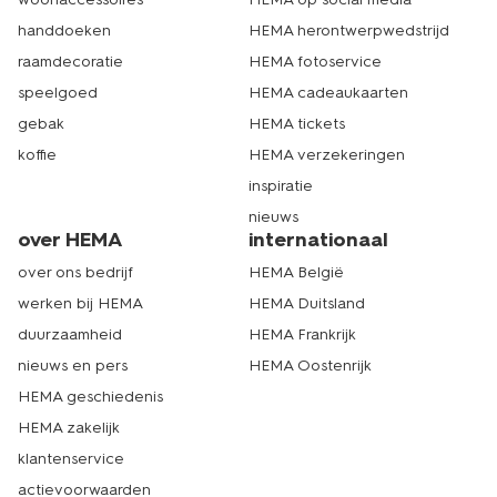
handdoeken
HEMA herontwerpwedstrijd
raamdecoratie
HEMA fotoservice
speelgoed
HEMA cadeaukaarten
gebak
HEMA tickets
koffie
HEMA verzekeringen
inspiratie
nieuws
over HEMA
internationaal
over ons bedrijf
HEMA België
werken bij HEMA
HEMA Duitsland
duurzaamheid
HEMA Frankrijk
nieuws en pers
HEMA Oostenrijk
HEMA geschiedenis
HEMA zakelijk
klantenservice
actievoorwaarden