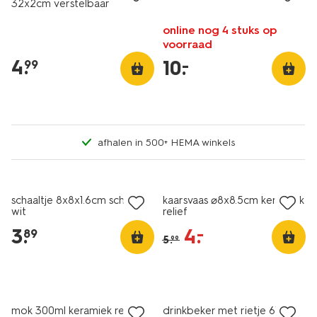
32x2cm verstelbaar
online nog 4 stuks op
voorraad
4
.
10
.
–
99
afhalen in 500+ HEMA winkels
korting
schaaltje 8x8x1.6cm schelp
kaarsvaas ⌀8x8.5cm keramiek
wit
relief
3
.
4
.
–
89
5
.
99
mok 300ml keramiek reliëf
drinkbeker met rietje 670ml