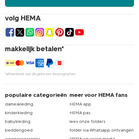
volg HEMA
makkelijk betalen*
*afhankelijk van de gekozen bezorgopties
populaire categorieën
meer voor HEMA fans
dameskleding
HEMA app
kinderkleding
HEMA pas
babykleding
lees onze folders
beddengoed
folder via Whatsapp ontvangen
woonaccessoires
HEMA op social media