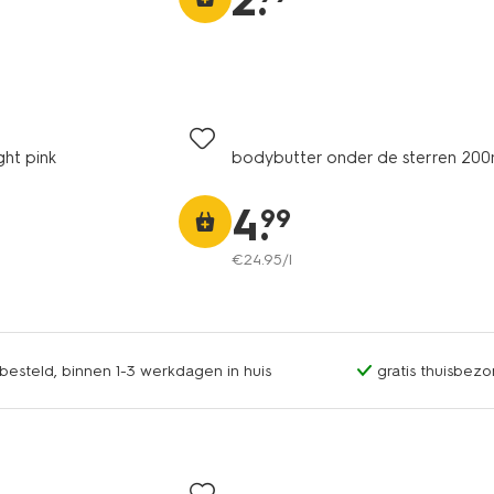
2
.
ght pink
bodybutter onder de sterren 200
4
.
99
€
24
.
95
/l
esteld, binnen 1-3 werkdagen in huis
gratis thuisbezo