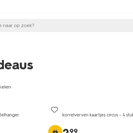
e naar op zoek?
deaus
kelen
utelhanger
korrelverven kaartjes circus - 4 stu
99