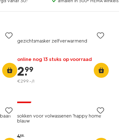
rgd vanaf 30.-
afhalen in 500+ HEMA winkels
gezichtsmasker zelfverwarmend
d
online nog 13 stuks op voorraad
2
.
99
€
299
.
–
/l
sale
jbaan
sokken voor volwassenen 'happy home'
blauw
4
.
99