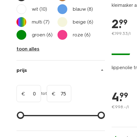
kleimasker 
wit
(10)
blauw
(8)
2
.
99
multi
(7)
beige
(6)
€
199
.
33
/l
groen
(6)
roze
(6)
toon alles
vegan
lippenolie t
prijs
4
.
tot
99
€
998
.
–
/l