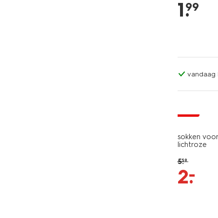
1
.
99
vandaag b
sale
sokken voor 
lichtroze
5
.
59
–
2
.