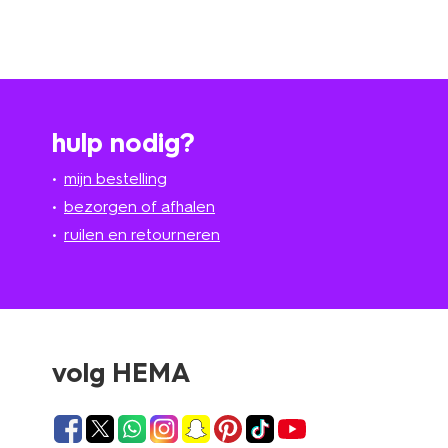
hulp nodig?
mijn bestelling
bezorgen of afhalen
ruilen en retourneren
volg HEMA