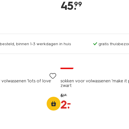
45
.
99
esteld, binnen 1-3 werkdagen in huis
gratis thuisbezo
sale
volwassenen 'lots of love'
sokken voor volwassenen 'make it 
zwart
5
.
49
–
2
.