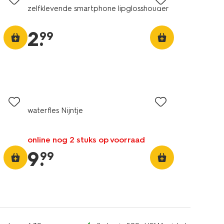
zelfklevende smartphone lipglosshouder
2
.
99
waterfles Nijntje
online nog 2 stuks op voorraad
9
.
99