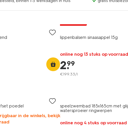
esteld, binnen 1-3 werkdagen in huis
gratis thuisbezo
2 voor 3.99
end
lippenbalsem sinaasappel 15g
online nog 13 stuks op voorraa
2
.
99
€
199
.
33
/l
rfset poedel
speelzwembad 185x165cm met gli
watersproeier ringwerpen
rijgbaar in de winkels, bekijk
raad
online nog 4 stuks op voorraad