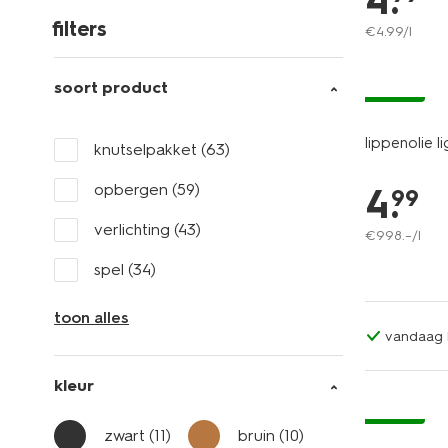
4
.
filters
€
4
.
99
/l
soort product
vegan
lippenolie li
knutselpakket
(63)
opbergen
(59)
4
.
99
verlichting
(43)
€
998
.
–
/l
spel
(34)
toon alles
vandaag b
kleur
vegan
zwart
(11)
bruin
(10)