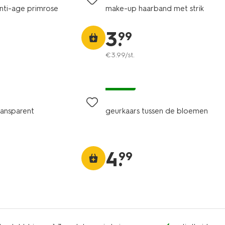
anti-age primrose
make-up haarband met strik
3
.
99
€
3
.
99
/st.
vegan
ransparent
geurkaars tussen de bloemen
4
.
99