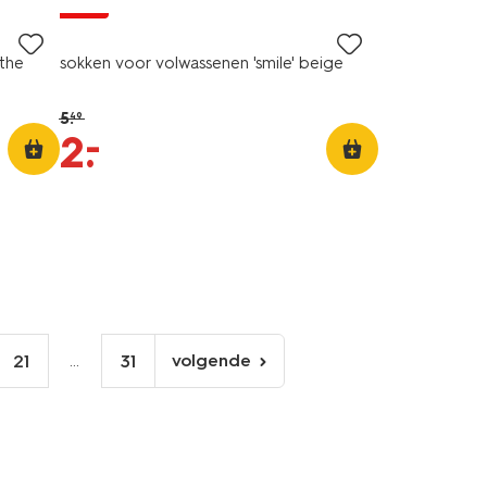
sale
 the
sokken voor volwassenen 'smile' beige
5
.
49
–
2
.
...
volgende
21
31
volgende
pagina