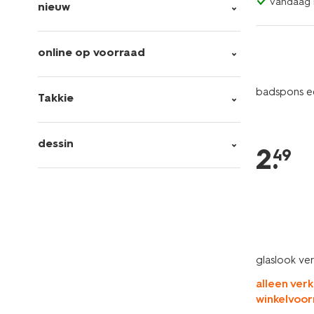
vandaag b
nieuw
online op voorraad
badspons e
Takkie
dessin
2
.
49
glaslook ve
alleen verk
winkelvoor