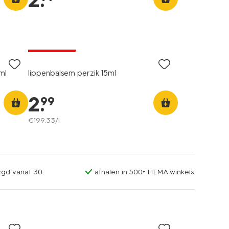
2
.
2 voor 3.99
ml
lippenbalsem perzik 15ml
2
.
99
€
199
.
33
/l
rgd vanaf 30.-
afhalen in 500+ HEMA winkels