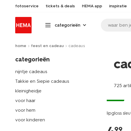
fotoservice
tickets & deals
HEMA app
inspiratie
waar ben j
categorieën
home
feest en cadeau
cadeaus
categorieën
ca
nijntje cadeaus
Takkie en Siepie cadeaus
725 arti
kleinigheidje
vegan
voor haar
voor hem
lipgloss sle
voor kinderen
99