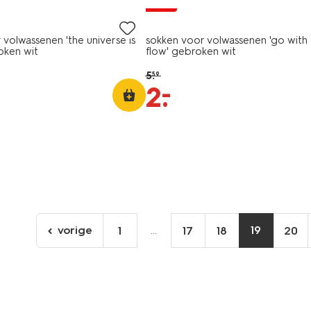
sale
 volwassenen 'the universe is
sokken voor volwassenen 'go with
oken wit
flow' gebroken wit
5
.
59
–
2
.
vorige
...
19
1
17
18
20
ga
naar
de
vorige
pagina