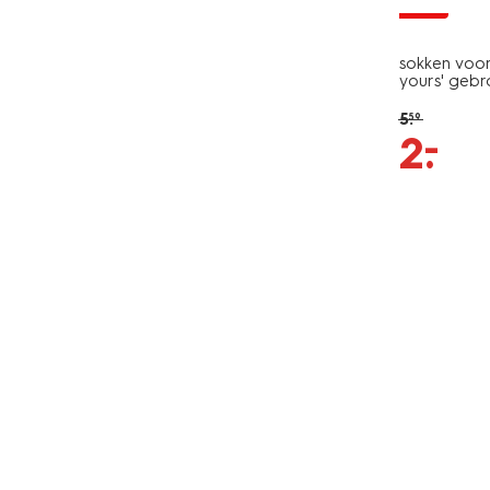
sale
sokken voor
yours' gebr
5
.
59
–
2
.