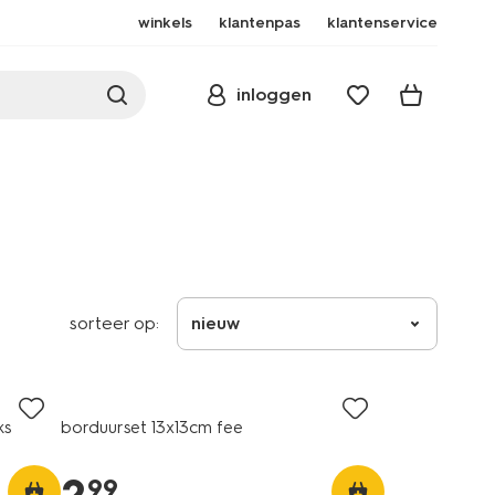
winkels
klantenpas
klantenservice
inloggen
sorteer op:
nieuw
ks
borduurset 13x13cm fee
99