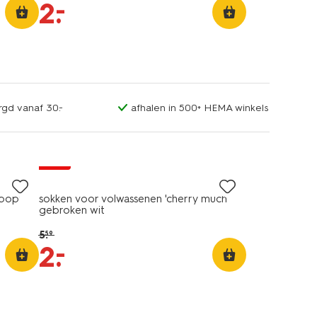
–
2
.
rgd vanaf 30.-
afhalen in 500+ HEMA winkels
sale
pop'
sokken voor volwassenen 'cherry much'
gebroken wit
5
.
59
–
2
.