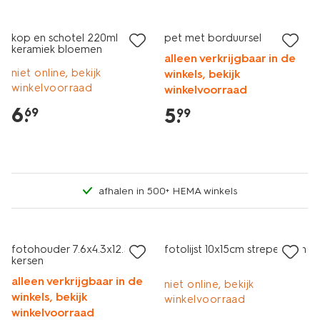
kop en schotel 220ml
pet met borduursel
keramiek bloemen
alleen verkrijgbaar in de
niet online, bekijk
winkels, bekijk
winkelvoorraad
winkelvoorraad
6
.
5
.
69
99
afhalen in 500+ HEMA winkels
sale
fotohouder 7.6x4.3x12.5cm
fotolijst 10x15cm strepen zon
kersen
alleen verkrijgbaar in de
niet online, bekijk
winkels, bekijk
winkelvoorraad
winkelvoorraad