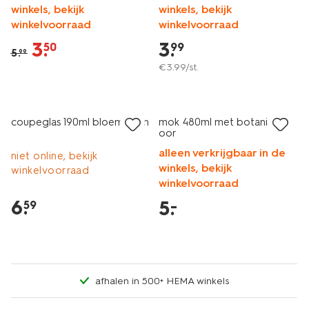
winkels, bekijk
winkels, bekijk
winkelvoorraad
winkelvoorraad
3
.
3
.
50
99
5
.
99
€
3
.
99
/st.
laag geprijsd
coupeglas 190ml bloemvorm
mok 480ml met botanisch
oor
alleen verkrijgbaar in de
niet online, bekijk
winkels, bekijk
winkelvoorraad
winkelvoorraad
6
.
5
.
–
59
afhalen in 500+ HEMA winkels
laag geprijsd