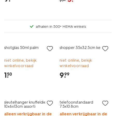
7
.
afhalen in 500+ HEMA winkels
laag geprijsd
shotglas 50ml palm
shopper 35x32.5cm kersen
niet online, bekijk
niet online, bekijk
winkelvoorraad
winkelvoorraad
1
.
9
.
50
99
sale
sleutelhanger knuffeldier
telefoonstandaard
10x6x13cm assorti
7.5x10.8cm
alleen verkrijgbaar in de
alleen verkrijgbaar in de