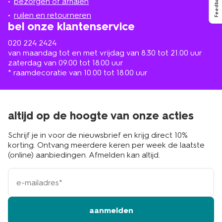
Feedback
de
bezorgen of afhalen
buurt
ruilen en retourneren
bel onze klantenservice
020 224 2424
van maandag tot en met vrijdag van 8.30 tot 21.00 uur
zaterdag van 09.00 tot 18.00 uur
* raamdecoratie van 10.00 tot 18.00 uur
altijd op de hoogte van onze acties
Schrijf je in voor de nieuwsbrief en krijg direct 10%
korting. Ontvang meerdere keren per week de laatste
(online) aanbiedingen. Afmelden kan altijd.
e-
mailadres
aanmelden