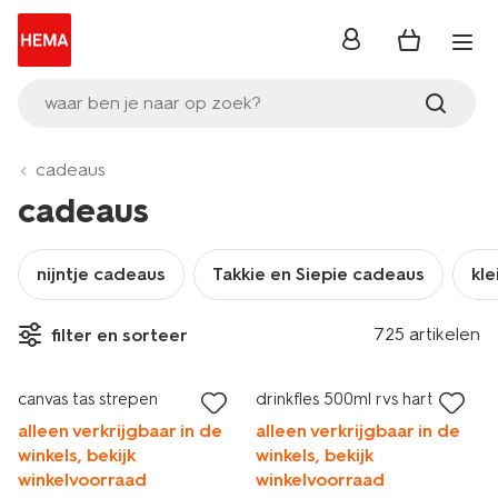
inloggen
waar ben je naar op zoek?
cadeaus
cadeaus
nijntje cadeaus
Takkie en Siepie cadeaus
kle
725 artikelen
filter en sorteer
sale
sale
canvas tas strepen
drinkfles 500ml rvs hartjes
alleen verkrijgbaar in de
alleen verkrijgbaar in de
winkels, bekijk
winkels, bekijk
winkelvoorraad
winkelvoorraad