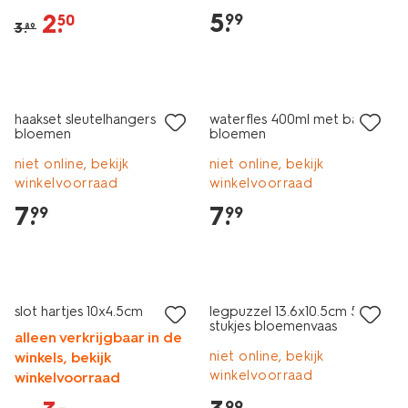
5
.
2
.
99
50
3
.
89
haakset sleutelhangers
waterfles 400ml met bandje
bloemen
bloemen
niet online, bekijk
niet online, bekijk
winkelvoorraad
winkelvoorraad
7
.
7
.
99
99
sale
slot hartjes 10x4.5cm
legpuzzel 13.6x10.5cm 500
stukjes bloemenvaas
alleen verkrijgbaar in de
niet online, bekijk
winkels, bekijk
winkelvoorraad
winkelvoorraad
99