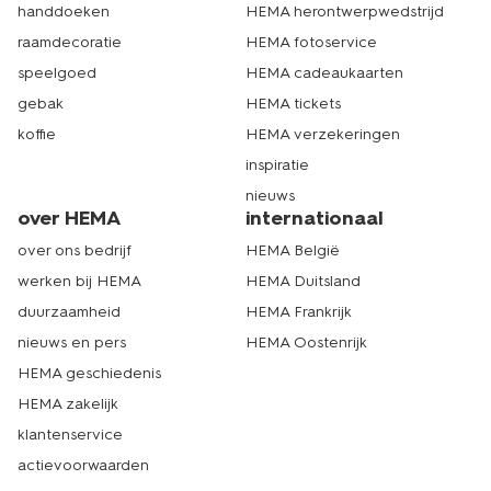
handdoeken
HEMA herontwerpwedstrijd
raamdecoratie
HEMA fotoservice
speelgoed
HEMA cadeaukaarten
gebak
HEMA tickets
koffie
HEMA verzekeringen
inspiratie
nieuws
over HEMA
internationaal
over ons bedrijf
HEMA België
werken bij HEMA
HEMA Duitsland
duurzaamheid
HEMA Frankrijk
nieuws en pers
HEMA Oostenrijk
HEMA geschiedenis
HEMA zakelijk
klantenservice
actievoorwaarden