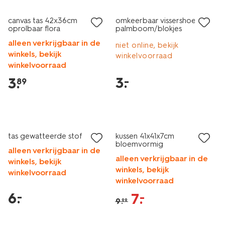
canvas tas 42x36cm
omkeerbaar vissershoedje
oprolbaar flora
palmboom/blokjes
alleen verkrijgbaar in de
niet online, bekijk
winkels, bekijk
winkelvoorraad
winkelvoorraad
3
.
–
3
.
89
laag geprijsd
sale
tas gewatteerde stof
kussen 41x41x7cm
bloemvormig
alleen verkrijgbaar in de
alleen verkrijgbaar in de
winkels, bekijk
winkels, bekijk
winkelvoorraad
winkelvoorraad
6
.
–
7
.
–
9
.
99