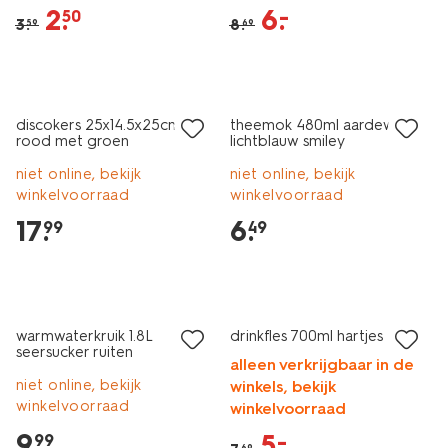
2
.
6
.
–
50
3
.
8
.
59
69
2+1 gratis
discokers 25x14.5x25cm
theemok 480ml aardewerk
rood met groen
lichtblauw smiley
niet online, bekijk
niet online, bekijk
winkelvoorraad
winkelvoorraad
17
.
6
.
99
49
sale
warmwaterkruik 1.8L
drinkfles 700ml hartjes
seersucker ruiten
alleen verkrijgbaar in de
niet online, bekijk
winkels, bekijk
winkelvoorraad
winkelvoorraad
9
.
5
.
–
99
69