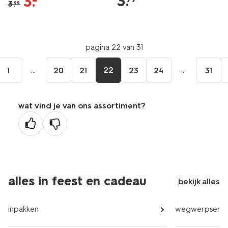
3
.
3
.
–
3
.
99
pagina 22 van 31
...
22
...
1
20
21
23
24
31
wat vind je van ons assortiment?
alles in feest en cadeau
bekijk alles
inpakken
wegwerpservi