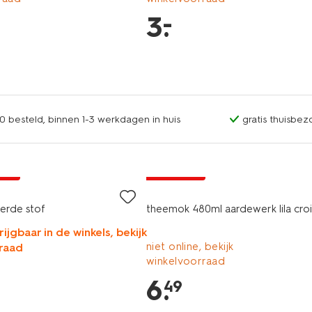
–
3
.
0 besteld, binnen 1-3 werkdagen in huis
gratis thuisbez
jsd
2+1 gratis
erde stof
theemok 480ml aardewerk lila croi
rijgbaar in de winkels, bekijk
niet online, bekijk
raad
winkelvoorraad
6
.
49