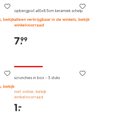
opbergpot ⌀10x8.5cm keramiek schelp
, bekijk
alleen verkrijgbaar in de winkels, bekijk
winkelvoorraad
7
.
99
laag geprijsd
scrunchies in box - 3 stuks
, bekijk
niet online, bekijk
winkelvoorraad
–
1
.