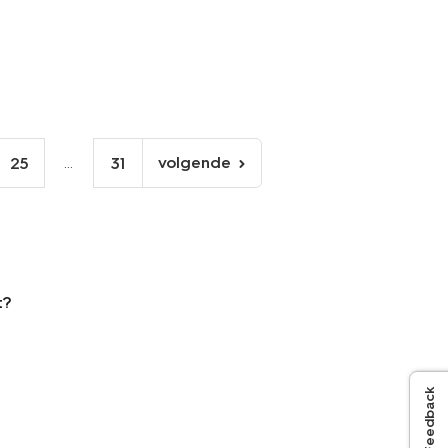
...
volgende
25
31
volgende
pagina
t?
Feedback