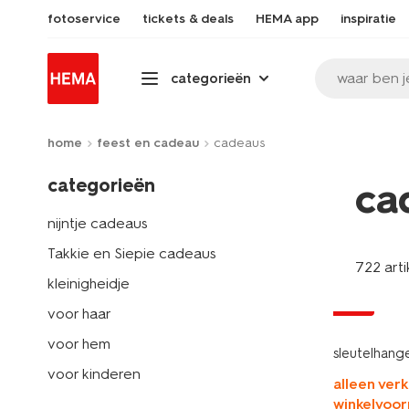
fotoservice
tickets & deals
HEMA app
inspiratie
waar ben j
categorieën
home
feest en cadeau
cadeaus
categorieën
ca
nijntje cadeaus
Takkie en Siepie cadeaus
722 arti
kleinigheidje
sale
voor haar
voor hem
sleutelhange
voor kinderen
alleen verk
winkelvoor