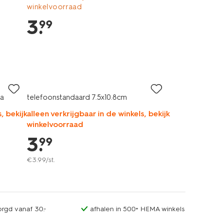
winkelvoorraad
3
.
99
ra
telefoonstandaard 7.5x10.8cm
, bekijk
alleen verkrijgbaar in de winkels, bekijk
winkelvoorraad
3
.
99
€
3
.
99
/st.
orgd vanaf 30.-
afhalen in 500+ HEMA winkels