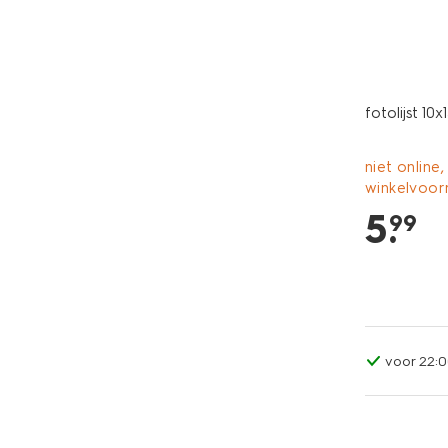
fotolijst 10
niet online,
winkelvoor
5
.
99
voor 22:0