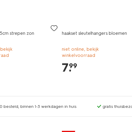
x15cm strepen zon
haakset sleutelhangers bloemen
 bekijk
niet online, bekijk
raad
winkelvoorraad
7
.
99
0 besteld, binnen 1-3 werkdagen in huis
gratis thuisbez
sale