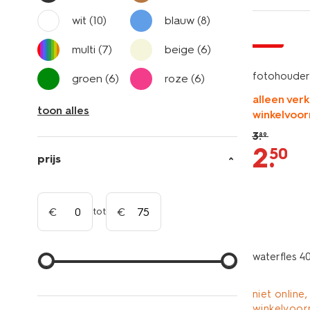
wit
(10)
blauw
(8)
sale
multi
(7)
beige
(6)
fotohouder 
groen
(6)
roze
(6)
alleen verk
toon alles
winkelvoor
3
.
89
2
.
50
prijs
tot
waterfles 
niet online,
winkelvoor