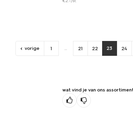
€
2
.
–
/st.
vorige
...
23
1
21
22
24
ga
naar
de
vorige
pagina
wat vind je van ons assortimen