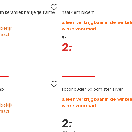
m keramiek hartje 'je t'aime'
haarklem bloem
alleen verkrijgbaar in de winkels
 bekijk
winkelvoorraad
raad
3
.
–
–
2
.
jsd
laag geprijsd
ap
fotohouder 6x15cm ster zilver
alleen verkrijgbaar in de winkels
 bekijk
winkelvoorraad
raad
–
2
.