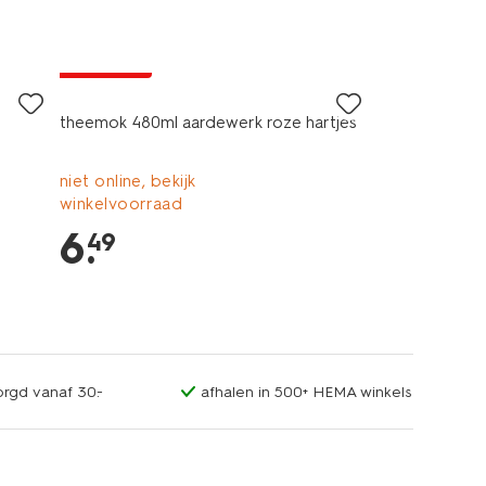
2+1 gratis
theemok 480ml aardewerk roze hartjes
niet online, bekijk
winkelvoorraad
6
.
49
orgd vanaf 30.-
afhalen in 500+ HEMA winkels