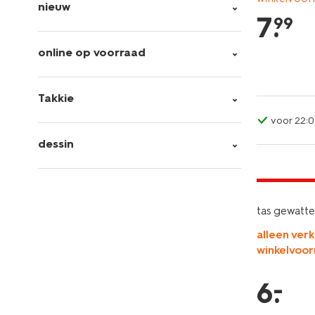
nieuw
7
.
99
online op voorraad
Takkie
voor 22:0
dessin
laag gepri
tas gewatte
alleen verk
winkelvoor
–
6
.