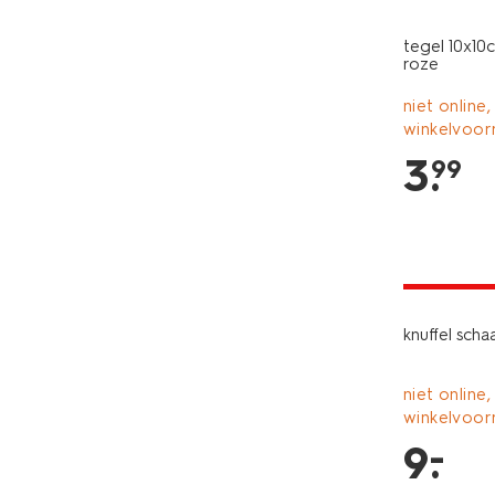
tegel 10x10c
roze
niet online,
winkelvoor
3
.
99
laag gepri
knuffel scha
niet online,
winkelvoor
–
9
.