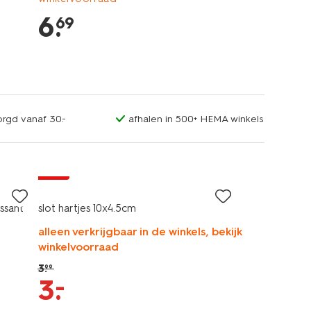
6
.
69
orgd vanaf 30.-
afhalen in 500+ HEMA winkels
sale
ssant
slot hartjes 10x4.5cm
alleen verkrijgbaar in de winkels, bekijk
winkelvoorraad
3
.
99
–
3
.