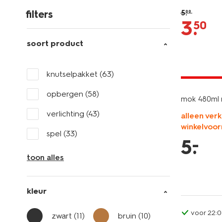
filters
5
.
99
3
.
50
soort product
laag gepri
knutselpakket
(63)
opbergen
(58)
mok 480ml 
verlichting
(43)
alleen verk
winkelvoor
spel
(33)
–
5
.
toon alles
kleur
voor 22:0
zwart
(11)
bruin
(10)