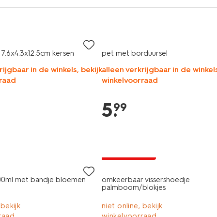
7.6x4.3x12.5cm kersen
pet met borduursel
rijgbaar in de winkels, bekijk
alleen verkrijgbaar in de winkels
raad
winkelvoorraad
5
.
99
laag geprijsd
400ml met bandje bloemen
omkeerbaar vissershoedje
palmboom/blokjes
 bekijk
niet online, bekijk
raad
winkelvoorraad