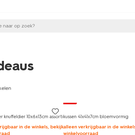
e naar op zoek?
deaus
kelen
sale
r knuffeldier 10x6x13cm assorti
kussen 41x41x7cm bloemvormig
rijgbaar in de winkels, bekijk
alleen verkrijgbaar in de winkels
raad
winkelvoorraad