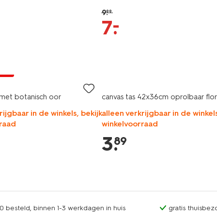
9
.
99
–
7
.
jsd
met botanisch oor
canvas tas 42x36cm oprolbaar flo
rijgbaar in de winkels, bekijk
alleen verkrijgbaar in de winkels
raad
winkelvoorraad
3
.
89
0 besteld, binnen 1-3 werkdagen in huis
gratis thuisbez