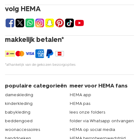
volg HEMA
makkelijk betalen*
*afhankelijk van de gekozen bezorgopties
populaire categorieën
meer voor HEMA fans
dameskleding
HEMA app
kinderkleding
HEMA pas
babykleding
lees onze folders
beddengoed
folder via Whatsapp ontvangen
woonaccessoires
HEMA op social media
handdoeken
HEMA herontwerpwedstrijd