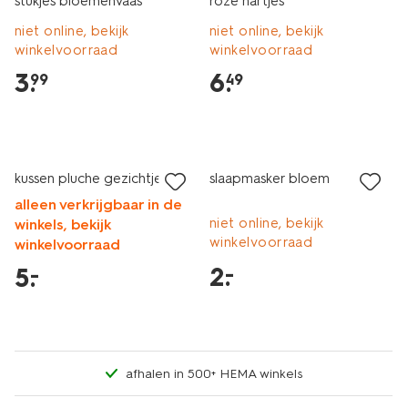
stukjes bloemenvaas
roze hartjes
niet online, bekijk
niet online, bekijk
winkelvoorraad
winkelvoorraad
3
.
6
.
99
49
laag geprijsd
laag geprijsd
kussen pluche gezichtje
slaapmasker bloem
alleen verkrijgbaar in de
niet online, bekijk
winkels, bekijk
winkelvoorraad
winkelvoorraad
2
.
–
5
.
–
afhalen in 500+ HEMA winkels