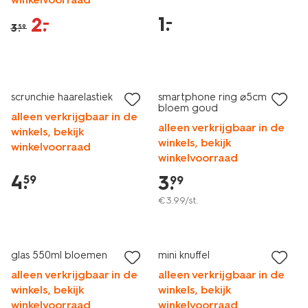
1
.
–
2
.
–
3
.
59
scrunchie haarelastiek
smartphone ring ⌀5cm
bloem goud
alleen verkrijgbaar in de
alleen verkrijgbaar in de
winkels, bekijk
winkels, bekijk
winkelvoorraad
winkelvoorraad
4
.
3
.
59
99
€
3
.
99
/st.
glas 550ml bloemen
mini knuffel
alleen verkrijgbaar in de
alleen verkrijgbaar in de
winkels, bekijk
winkels, bekijk
winkelvoorraad
winkelvoorraad