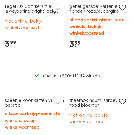
tegel 10x10cm keramiek ster
geheugenspel katten en
'always shine bright' beige
honden roze/aubergine
alleen verkrijgbaar in de
niet online, bekijk
winkels, bekijk
winkelvoorraad
winkelvoorraad
3
.
3
.
99
99
afhalen in 500+ HEMA winkels
speeltje voor katten veer en
theemok 480ml aardewerk
belletje
rood bloemen
alleen verkrijgbaar in de
niet online, bekijk
winkels, bekijk
winkelvoorraad
winkelvoorraad