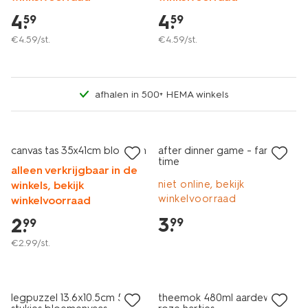
4
.
4
.
59
59
€
4
.
59
/st.
€
4
.
59
/st.
afhalen in 500+ HEMA winkels
canvas tas 35x41cm bloemen
after dinner game - family
time
alleen verkrijgbaar in de
niet online, bekijk
winkels, bekijk
winkelvoorraad
winkelvoorraad
3
.
2
.
99
99
€
2
.
99
/st.
legpuzzel 13.6x10.5cm 500
theemok 480ml aardewerk