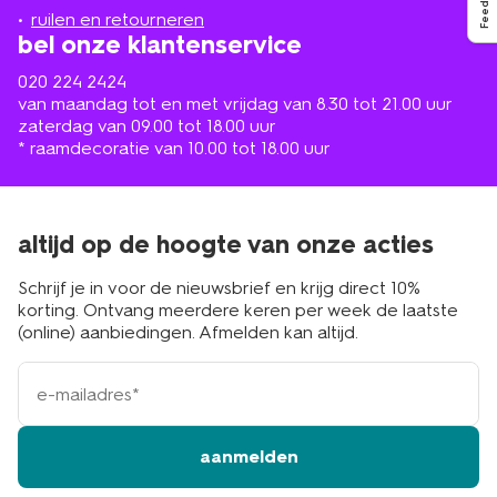
Feedback
buurt
ruilen en retourneren
bel onze klantenservice
020 224 2424
van maandag tot en met vrijdag van 8.30 tot 21.00 uur
zaterdag van 09.00 tot 18.00 uur
* raamdecoratie van 10.00 tot 18.00 uur
altijd op de hoogte van onze acties
Schrijf je in voor de nieuwsbrief en krijg direct 10%
korting. Ontvang meerdere keren per week de laatste
(online) aanbiedingen. Afmelden kan altijd.
e-
mailadres
aanmelden