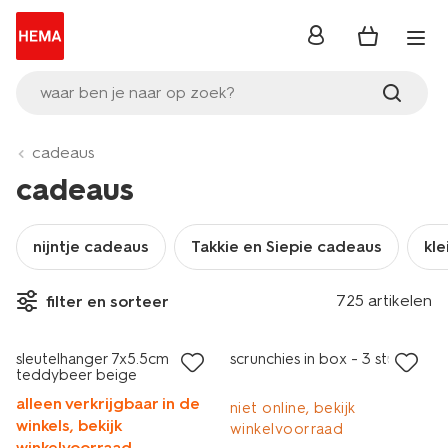
inloggen
waar ben je naar op zoek?
cadeaus
cadeaus
nijntje cadeaus
Takkie en Siepie cadeaus
kle
725 artikelen
filter en sorteer
sale
laag geprijsd
sleutelhanger 7x5.5cm
scrunchies in box - 3 stuks
teddybeer beige
alleen verkrijgbaar in de
niet online, bekijk
winkels, bekijk
winkelvoorraad
winkelvoorraad