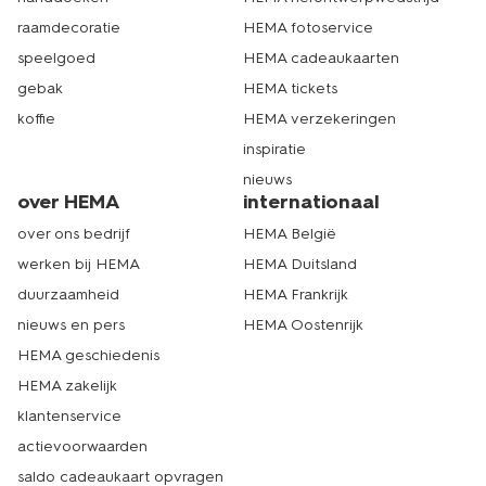
raamdecoratie
HEMA fotoservice
speelgoed
HEMA cadeaukaarten
gebak
HEMA tickets
koffie
HEMA verzekeringen
inspiratie
nieuws
over HEMA
internationaal
over ons bedrijf
HEMA België
werken bij HEMA
HEMA Duitsland
duurzaamheid
HEMA Frankrijk
nieuws en pers
HEMA Oostenrijk
HEMA geschiedenis
HEMA zakelijk
klantenservice
actievoorwaarden
saldo cadeaukaart opvragen