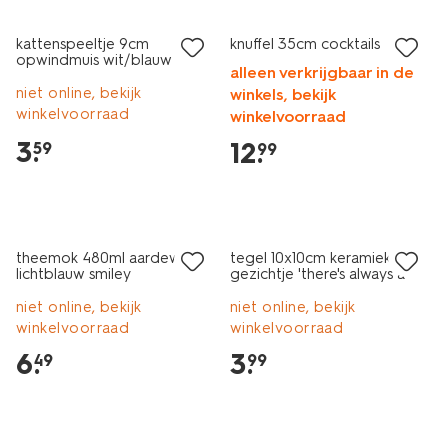
kattenspeeltje 9cm
knuffel 35cm cocktails
opwindmuis wit/blauw
alleen verkrijgbaar in de
niet online, bekijk
winkels, bekijk
winkelvoorraad
winkelvoorraad
3
.
12
.
59
99
theemok 480ml aardewerk
tegel 10x10cm keramiek
lichtblauw smiley
gezichtje 'there's always a
reason to' lichtblauw
niet online, bekijk
niet online, bekijk
winkelvoorraad
winkelvoorraad
6
.
3
.
49
99