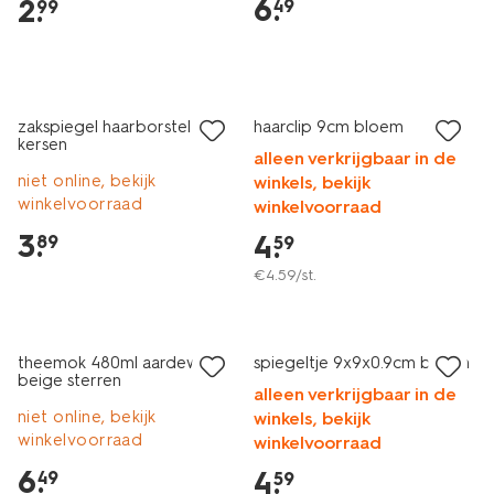
6
.
2
.
49
99
zakspiegel haarborstel
haarclip 9cm bloem
kersen
alleen verkrijgbaar in de
niet online, bekijk
winkels, bekijk
winkelvoorraad
winkelvoorraad
3
.
4
.
89
59
€
4
.
59
/st.
theemok 480ml aardewerk
spiegeltje 9x9x0.9cm bloem
beige sterren
alleen verkrijgbaar in de
niet online, bekijk
winkels, bekijk
winkelvoorraad
winkelvoorraad
6
.
4
.
49
59