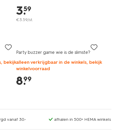
3
.
59
€
3
.
59
/st.
Party buzzer game wie is de slimste?
, bekijk
alleen verkrijgbaar in de winkels, bekijk
winkelvoorraad
8
.
99
rgd vanaf 30.-
afhalen in 500+ HEMA winkels