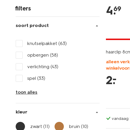
4
.
69
filters
soort product
laag gepri
knutselpakket
(63)
haarclip 8cm
opbergen
(58)
alleen verk
verlichting
(43)
winkelvoor
–
2
.
spel
(33)
toon alles
kleur
vandaag b
zwart
(11)
bruin
(10)