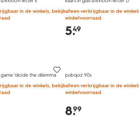
s Ø8x10cm letter E
kaars in glas Ø8x10cm letter D
rijgbaar in de winkels, bekijk
alleen verkrijgbaar in de winkels
raad
winkelvoorraad
5
.
49
r game 'dicide the dilemma'
pubquiz 90s
rijgbaar in de winkels, bekijk
alleen verkrijgbaar in de winkels
raad
winkelvoorraad
8
.
99