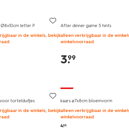
s Ø8x10cm letter P
After dinner game 5 hints
rijgbaar in de winkels, bekijk
alleen verkrijgbaar in de winkels
raad
winkelvoorraad
3
.
99
sale
oor tortelduifjes
kaars ⌀7x8cm bloemvorm
rijgbaar in de winkels, bekijk
alleen verkrijgbaar in de winkels
raad
winkelvoorraad
4
.
99