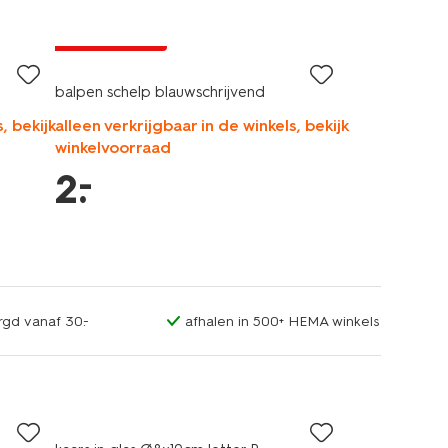
laag geprijsd
balpen schelp blauwschrijvend
, bekijk
alleen verkrijgbaar in de winkels, bekijk
winkelvoorraad
–
2
.
rgd vanaf 30.-
afhalen in 500+ HEMA winkels