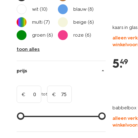
wit
(10)
blauw
(8)
multi
(7)
beige
(6)
kaars in gla
groen
(6)
roze
(6)
alleen verk
winkelvoor
toon alles
5
.
49
prijs
tot
babbelbox v
alleen verk
winkelvoor