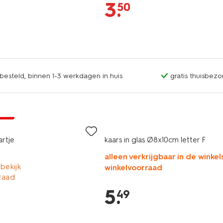
3
.
50
esteld, binnen 1-3 werkdagen in huis
gratis thuisbezo
jsd
rtje
kaars in glas Ø8x10cm letter F
alleen verkrijgbaar in de winkels
 bekijk
winkelvoorraad
raad
5
.
49