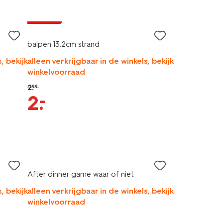
korting
balpen 13.2cm strand
, bekijk
alleen verkrijgbaar in de winkels, bekijk
winkelvoorraad
2
.
99
–
2
.
After dinner game waar of niet
, bekijk
alleen verkrijgbaar in de winkels, bekijk
winkelvoorraad