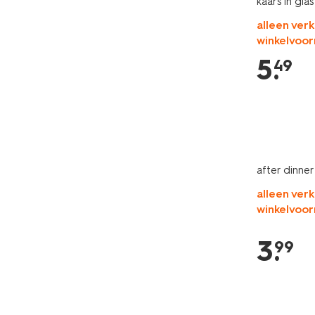
kaars in gla
alleen verk
winkelvoor
5
.
49
after dinne
alleen verk
winkelvoor
3
.
99