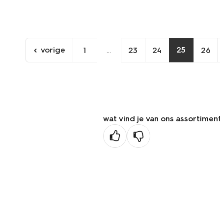
vorige
...
25
1
23
24
26
ga
naar
de
vorige
pagina
wat vind je van ons assortimen