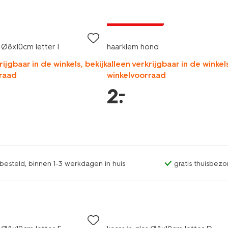
laag geprijsd
s Ø8x10cm letter I
haarklem hond
rijgbaar in de winkels, bekijk
alleen verkrijgbaar in de winkels
raad
winkelvoorraad
–
2
.
esteld, binnen 1-3 werkdagen in huis
gratis thuisbezo