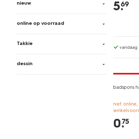
5
.
69
nieuw
online op voorraad
Takkie
vandaag b
dessin
laag gepri
badspons ha
niet online,
winkelvoor
0
.
75