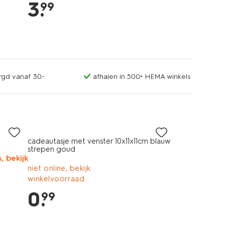
3
.
99
rgd vanaf 30.-
afhalen in 500+ HEMA winkels
cadeautasje met venster 10x11x11cm blauw
strepen goud
, bekijk
niet online, bekijk
winkelvoorraad
0
.
99