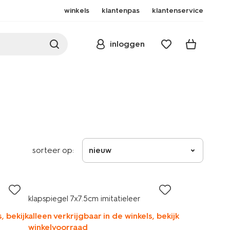
winkels
klantenpas
klantenservice
inloggen
sorteer op:
nieuw
klapspiegel 7x7.5cm imitatieleer
, bekijk
alleen verkrijgbaar in de winkels, bekijk
winkelvoorraad