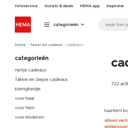
fotoservice
tickets & deals
HEMA app
inspiratie
waar ben j
categorieën
home
feest en cadeau
cadeaus
categorieën
ca
nijntje cadeaus
Takkie en Siepie cadeaus
722 arti
kleinigheidje
voor haar
voor hem
haarklem bo
voor kinderen
alleen verk
winkelvoor