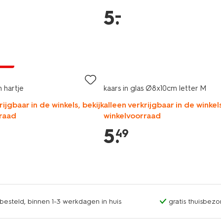
–
5
.
jsd
 hartje
kaars in glas Ø8x10cm letter M
rijgbaar in de winkels, bekijk
alleen verkrijgbaar in de winkels
raad
winkelvoorraad
5
.
49
esteld, binnen 1-3 werkdagen in huis
gratis thuisbezo