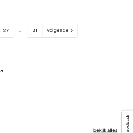
...
volgende
27
31
volgende
pagina
t?
Feedback
bekijk alles