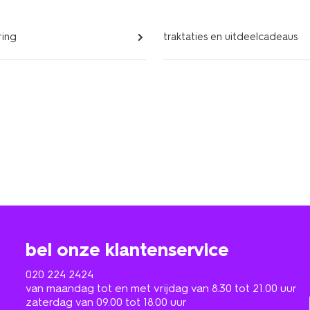
ring
traktaties en uitdeelcadeaus
bel onze klantenservice
020 224 2424
van maandag tot en met vrijdag van 8.30 tot 21.00 uur
zaterdag van 09.00 tot 18.00 uur