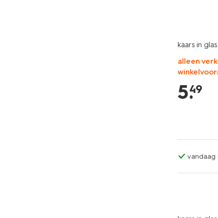
kaars in gla
alleen verk
winkelvoor
5
.
49
vandaag b