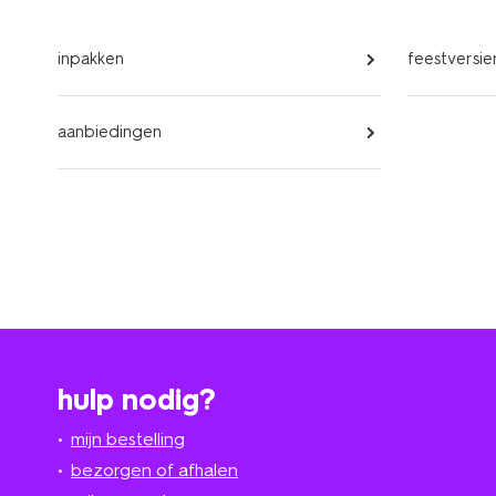
inpakken
feestversie
aanbiedingen
hulp nodig?
mijn bestelling
bezorgen of afhalen