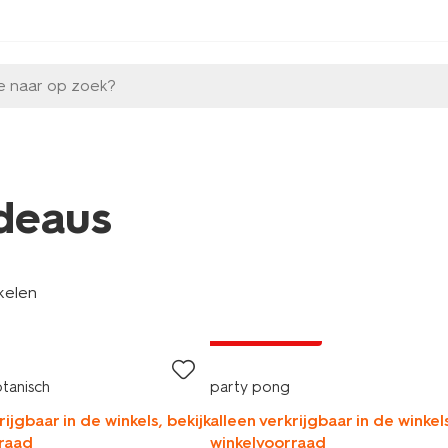
e naar op zoek?
deaus
kelen
laag geprijsd
tanisch
party pong
rijgbaar in de winkels, bekijk
alleen verkrijgbaar in de winkels
raad
winkelvoorraad