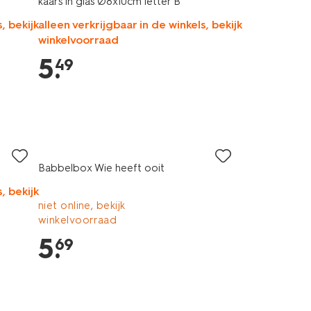
kaars in glas Ø8x10cm letter B
, bekijk
alleen verkrijgbaar in de winkels, bekijk
winkelvoorraad
5
.
49
Babbelbox Wie heeft ooit
, bekijk
niet online, bekijk
winkelvoorraad
5
.
69