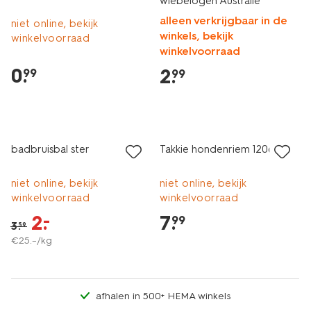
wiebelogen Australië
alleen verkrijgbaar in de
niet online, bekijk
winkels, bekijk
winkelvoorraad
winkelvoorraad
0
.
2
.
99
99
vegan
sale
badbruisbal ster
Takkie hondenriem 120cm
niet online, bekijk
niet online, bekijk
winkelvoorraad
winkelvoorraad
2
.
7
.
–
99
3
.
59
€
25
.
–
/kg
afhalen in 500+ HEMA winkels