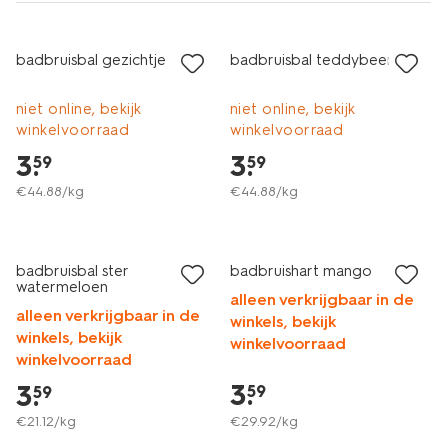
vegan
vegan
badbruisbal gezichtje
badbruisbal teddybeer
niet online, bekijk
niet online, bekijk
winkelvoorraad
winkelvoorraad
3
.
3
.
59
59
€
44
.
88
/kg
€
44
.
88
/kg
vegan
vegan
badbruisbal ster
badbruishart mango
watermeloen
alleen verkrijgbaar in de
alleen verkrijgbaar in de
winkels, bekijk
winkels, bekijk
winkelvoorraad
winkelvoorraad
3
.
3
.
59
59
€
21
.
12
/kg
€
29
.
92
/kg