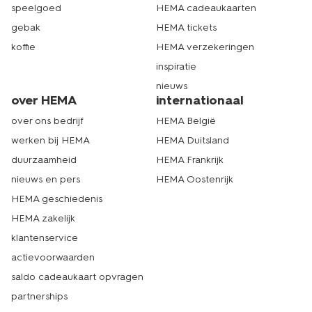
speelgoed
HEMA cadeaukaarten
gebak
HEMA tickets
koffie
HEMA verzekeringen
inspiratie
nieuws
over HEMA
internationaal
over ons bedrijf
HEMA België
werken bij HEMA
HEMA Duitsland
duurzaamheid
HEMA Frankrijk
nieuws en pers
HEMA Oostenrijk
HEMA geschiedenis
HEMA zakelijk
klantenservice
actievoorwaarden
saldo cadeaukaart opvragen
partnerships