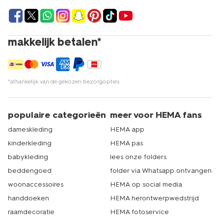
makkelijk betalen*
*afhankelijk van de gekozen bezorgopties
populaire categorieën
meer voor HEMA fans
dameskleding
HEMA app
kinderkleding
HEMA pas
babykleding
lees onze folders
beddengoed
folder via Whatsapp ontvangen
woonaccessoires
HEMA op social media
handdoeken
HEMA herontwerpwedstrijd
raamdecoratie
HEMA fotoservice