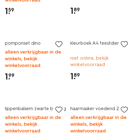
1
.
1
.
89
59
pomponset dino
kleurboek A4 feestdieren
alleen verkrijgbaar in de
niet online, bekijk
winkels, bekijk
winkelvoorraad
winkelvoorraad
1
.
1
.
89
99
2 voor 3.99
lippenbalsem zwarte bes 15g
haarmasker voedend 20ml
alleen verkrijgbaar in de
alleen verkrijgbaar in de
winkels, bekijk
winkels, bekijk
winkelvoorraad
winkelvoorraad