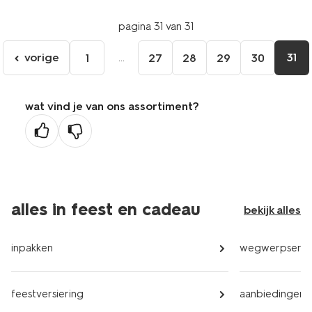
pagina 31 van 31
vorige
...
31
1
27
28
29
30
ga
naar
de
wat vind je van ons assortiment?
vorige
pagina
alles in feest en cadeau
bekijk alles
inpakken
wegwerpservi
feestversiering
aanbiedingen