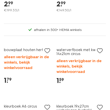
2
.
2
.
99
99
€
199
.
33
/l
€
149
.
50
/l
afhalen in 500+ HEMA winkels
bouwplaat houten hert
waterverfboek met kwast
14x21cm circus
alleen verkrijgbaar in de
alleen verkrijgbaar in de
winkels, bekijk
winkels, bekijk
winkelvoorraad
winkelvoorraad
1
.
1
.
79
59
kleurboek A6 circus
kleurboek 19x27cm