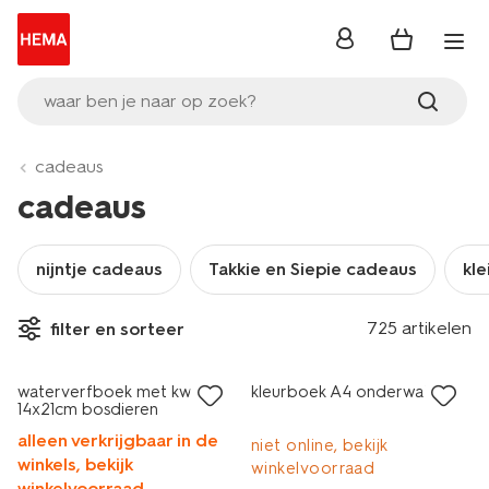
inloggen
waar ben je naar op zoek?
cadeaus
cadeaus
nijntje cadeaus
Takkie en Siepie cadeaus
kle
725 artikelen
filter en sorteer
waterverfboek met kwast
kleurboek A4 onderwater
14x21cm bosdieren
alleen verkrijgbaar in de
niet online, bekijk
winkels, bekijk
winkelvoorraad
winkelvoorraad