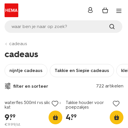
inloggen
waar ben je naar op zoek?
cadeaus
cadeaus
nijntje cadeaus
Takkie en Siepie cadeaus
kle
722 artikelen
filter en sorteer
waterfles 500ml rvs siliconen
Takkie houder voor
kat
poepzakjes
9
.
4
.
99
99
€
9
.
99
/st.