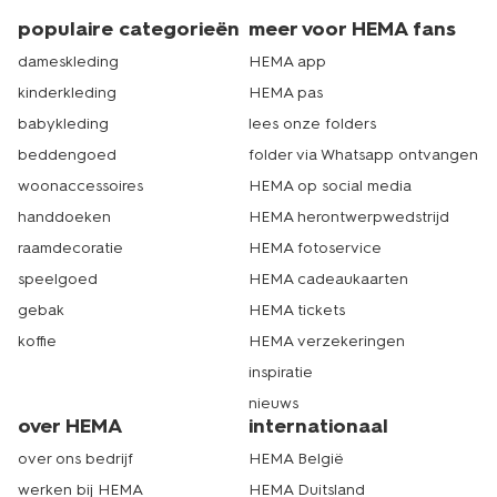
populaire categorieën
meer voor HEMA fans
dameskleding
HEMA app
kinderkleding
HEMA pas
babykleding
lees onze folders
beddengoed
folder via Whatsapp ontvangen
woonaccessoires
HEMA op social media
handdoeken
HEMA herontwerpwedstrijd
raamdecoratie
HEMA fotoservice
speelgoed
HEMA cadeaukaarten
gebak
HEMA tickets
koffie
HEMA verzekeringen
inspiratie
nieuws
over HEMA
internationaal
over ons bedrijf
HEMA België
werken bij HEMA
HEMA Duitsland