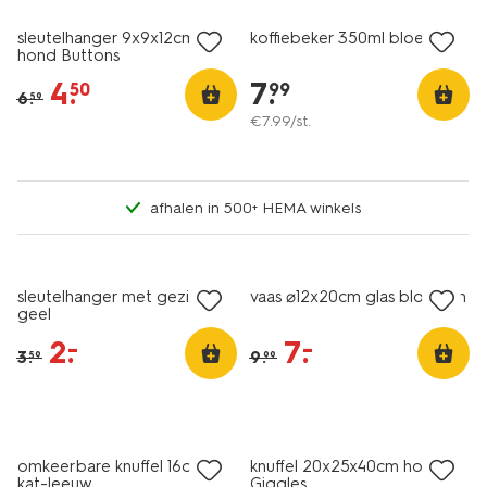
sleutelhanger 9x9x12cm
koffiebeker 350ml bloemen
hond Buttons
4
.
7
.
50
99
6
.
59
€
7
.
99
/st.
afhalen in 500+ HEMA winkels
sale
sale
sleutelhanger met gezichtje
vaas ⌀12x20cm glas bloemen
geel
2
.
7
.
–
–
3
.
9
.
59
99
sale
omkeerbare knuffel 16cm
knuffel 20x25x40cm hond
kat-leeuw
Giggles