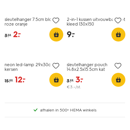
sale
laag geprijsd
sleutelhanger 7.5cm bloem
2-in-1 kussen uitvouwbaar tot
roze oranje
kleed 130x150
2
.
9
.
–
–
3
.
59
sale
korting
neon led-lamp 29x30cm
sleutelhanger pouch
kersen
14.8x2.5x15.5cm kat
12
.
3
.
–
–
15
.
3
.
99
99
€
3
.
–
/st.
afhalen in 500+ HEMA winkels
sale