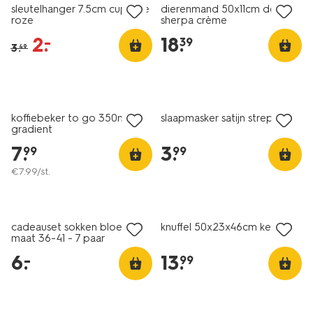
sleutelhanger 7.5cm cupcake
dierenmand 50x11cm donut
roze
sherpa crème
2
.
18
.
–
39
3
.
49
koffiebeker to go 350ml rvs
slaapmasker satijn strepen
gradient
7
.
3
.
99
99
€
7
.
99
/st.
laag geprijsd
cadeauset sokken bloem
knuffel 50x23x46cm kersen
maat 36-41 - 7 paar
6
.
13
.
–
99