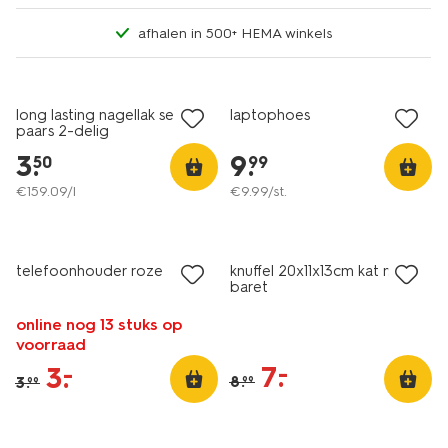
afhalen in 500+ HEMA winkels
laag geprijsd
long lasting nagellak set
laptophoes
paars 2-delig
3
.
9
.
50
99
€
159
.
09
/l
€
9
.
99
/st.
sale
sale
telefoonhouder roze
knuffel 20x11x13cm kat met
baret
online nog 13 stuks op
voorraad
7
.
–
3
.
–
8
.
3
.
99
99
sale