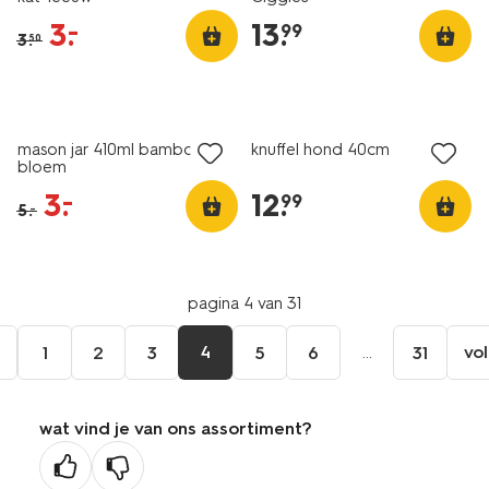
3
.
13
.
–
99
3
.
50
sale
mason jar 410ml bamboe
knuffel hond 40cm
bloem
3
.
12
.
–
99
5
.
–
pagina 4 van 31
e
4
...
vo
1
2
3
5
6
31
wat vind je van ons assortiment?
ge
na