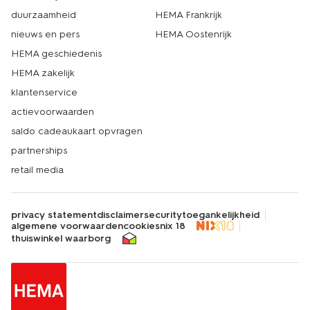
duurzaamheid
HEMA Frankrijk
nieuws en pers
HEMA Oostenrijk
HEMA geschiedenis
HEMA zakelijk
klantenservice
actievoorwaarden
saldo cadeaukaart opvragen
partnerships
retail media
privacy statement
disclaimer
security
toegankelijkheid
algemene voorwaarden
cookies
nix 18
thuiswinkel waarborg