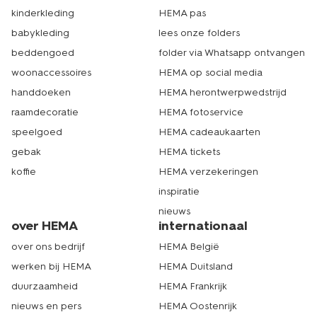
kinderkleding
HEMA pas
babykleding
lees onze folders
beddengoed
folder via Whatsapp ontvangen
woonaccessoires
HEMA op social media
handdoeken
HEMA herontwerpwedstrijd
raamdecoratie
HEMA fotoservice
speelgoed
HEMA cadeaukaarten
gebak
HEMA tickets
koffie
HEMA verzekeringen
inspiratie
nieuws
over HEMA
internationaal
over ons bedrijf
HEMA België
werken bij HEMA
HEMA Duitsland
duurzaamheid
HEMA Frankrijk
nieuws en pers
HEMA Oostenrijk