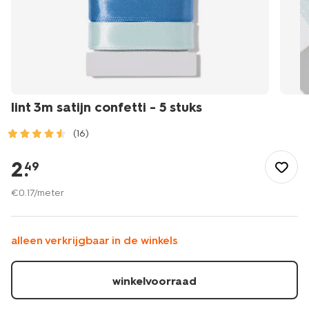
lint 3m satijn confetti - 5 stuks
(16)
/feest-
cadeau/inpakken/accessoires/lint-
2
.
49
3m-
satijn-
€
0
.
17
/meter
confetti-
-
-5-
alleen verkrijgbaar in de winkels
stuks-
14793312.html
winkelvoorraad