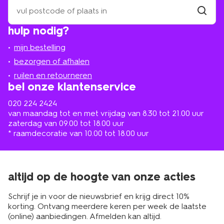
zoek
een
winkel
vind
hulp nodig?
winkel
bij
jou
mijn bestelling
in
de
bezorgen of afhalen
buurt
ruilen en retourneren
bel onze klantenservice
020 224 2424
van maandag tot en met vrijdag van 8.30 tot 21.00 uur
zaterdag van 09.00 tot 18.00 uur
* raamdecoratie van 10.00 tot 18.00 uur
altijd op de hoogte van onze acties
Schrijf je in voor de nieuwsbrief en krijg direct 10%
korting. Ontvang meerdere keren per week de laatste
(online) aanbiedingen. Afmelden kan altijd.