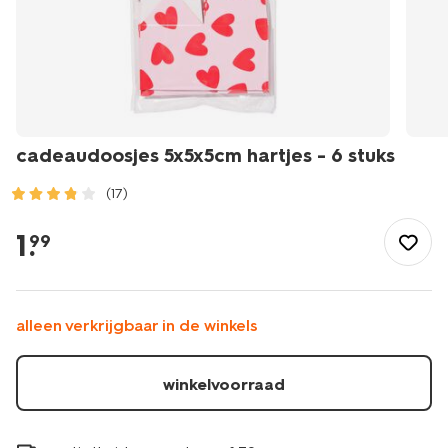
cadeaudoosjes 5x5x5cm hartjes - 6 stuks
(17)
/feest-
cadeau/inpakken/cadeauverpakkingen/cadeaudoosjes-
1
.
99
5x5x5cm-
hartjes-
-
-6-
alleen verkrijgbaar in de winkels
stuks-
14700556.html
winkelvoorraad