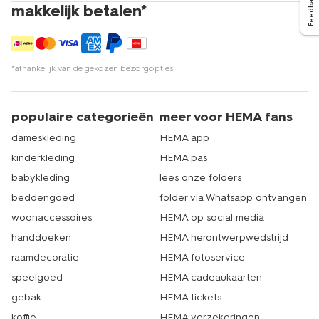
Feedback
makkelijk betalen*
*afhankelijk van de gekozen bezorgopties
populaire categorieën
meer voor HEMA fans
dameskleding
HEMA app
kinderkleding
HEMA pas
babykleding
lees onze folders
beddengoed
folder via Whatsapp ontvangen
woonaccessoires
HEMA op social media
handdoeken
HEMA herontwerpwedstrijd
raamdecoratie
HEMA fotoservice
speelgoed
HEMA cadeaukaarten
gebak
HEMA tickets
koffie
HEMA verzekeringen