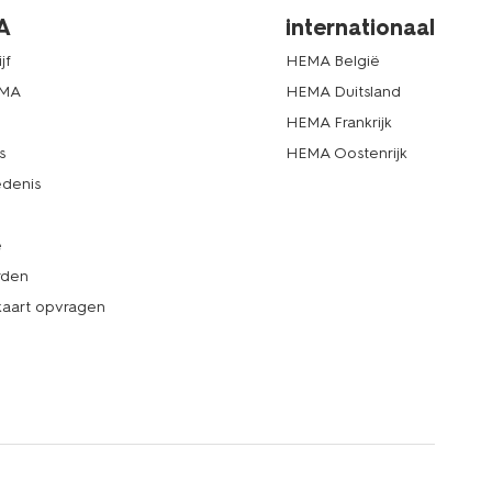
A
internationaal
jf
HEMA België
EMA
HEMA Duitsland
d
HEMA Frankrijk
s
HEMA Oostenrijk
denis
e
rden
kaart opvragen