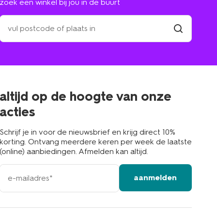
zoek een winkel bij jou in de buurt
zoek
een
winkel
vind
winkel
bij
jou
in
de
buurt
altijd op de hoogte van onze
acties
Schrijf je in voor de nieuwsbrief en krijg direct 10%
korting. Ontvang meerdere keren per week de laatste
(online) aanbiedingen. Afmelden kan altijd.
e-
aanmelden
mailadres