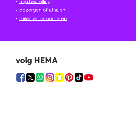
mijn bestelling
bezorgen of afhalen
ruilen en retourneren
volg HEMA