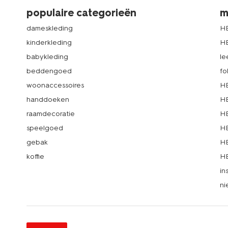
populaire categorieën
m
dameskleding
H
kinderkleding
H
babykleding
le
beddengoed
fo
woonaccessoires
HE
handdoeken
HE
raamdecoratie
HE
speelgoed
HE
gebak
HE
koffie
HE
in
ni