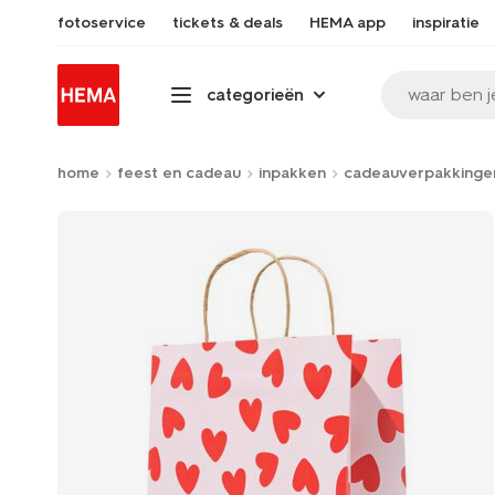
fotoservice
tickets & deals
HEMA app
inspiratie
waar ben j
categorieën
home
feest en cadeau
inpakken
cadeauverpakkinge