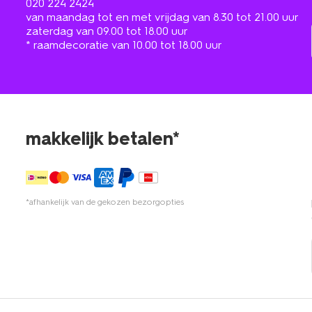
020 224 2424
van maandag tot en met vrijdag van 8.30 tot 21.00 uur
zaterdag van 09.00 tot 18.00 uur
* raamdecoratie van 10.00 tot 18.00 uur
makkelijk betalen*
*afhankelijk van de gekozen bezorgopties