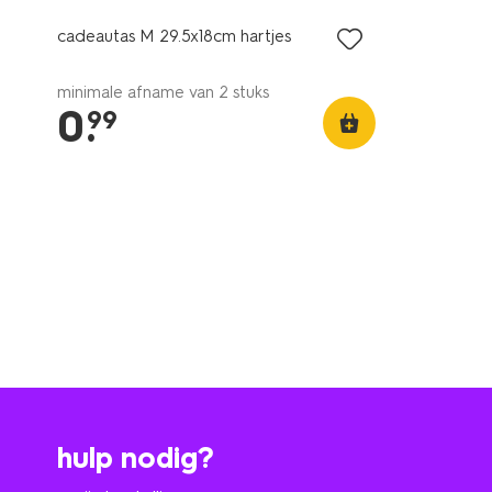
cadeautas M 29.5x18cm hartjes
minimale afname van 2 stuks
0
.
99
hulp nodig?