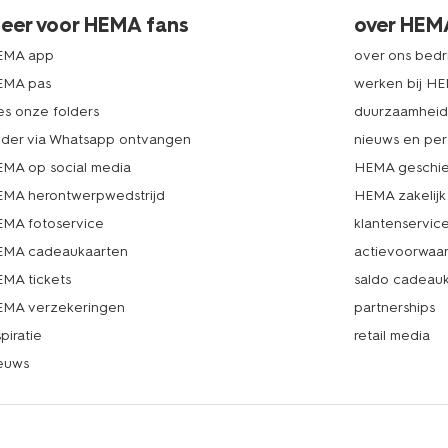
eer voor HEMA fans
over HEM
EMA app
over ons bedri
EMA pas
werken bij H
es onze folders
duurzaamhei
lder via Whatsapp ontvangen
nieuws en per
MA op social media
HEMA geschie
MA herontwerpwedstrijd
HEMA zakelijk
MA fotoservice
klantenservic
MA cadeaukaarten
actievoorwaa
MA tickets
saldo cadeau
MA verzekeringen
partnerships
spiratie
retail media
euws