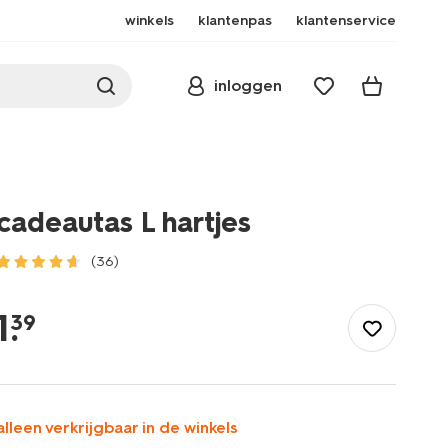
winkels
klantenpas
klantenservice
inloggen
cadeautas L hartjes
(36)
/feest-
cadeau/inpakken/cadeauverpakkingen/cadeautas-
1
.
39
-
hartjes-
14793265.html
alleen verkrijgbaar in de winkels