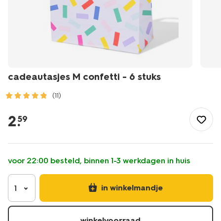
cadeautasjes M confetti - 6 stuks
(11)
/feest-
cadeau/inpakken/cadeauverpakkingen/cadeautasjes-
2
.
59
m-
confetti-
-
-6-
voor 22:00 besteld, binnen 1-3 werkdagen in huis
stuks-
14710295.html
in winkelmandje
1
winkelvoorraad