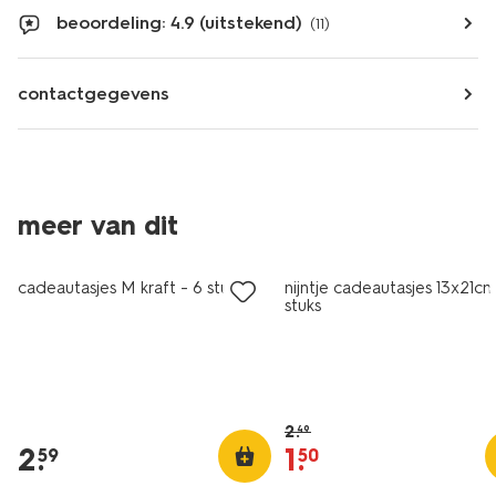
beoordeling: 4.9 (uitstekend)
(11)
contactgegevens
meer van dit
sale
cadeautasjes M kraft - 6 stuks
nijntje cadeautasjes 13x21cm
stuks
2
.
49
2
.
1
.
59
50