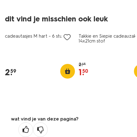
dit vind je misschien ook leuk
sale
cadeautasjes M hart - 6 stuks
Takkie en Siepie cadeauzak
14x21cm stof
2
.
49
2
.
1
.
59
50
wat vind je van deze pagina?