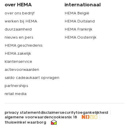
over HEMA
internationaal
over ons bedrijf
HEMA België
werken bij HEMA
HEMA Duitsland
duurzaamheid
HEMA Frankrijk
nieuws en pers
HEMA Oostenrijk
HEMA geschiedenis
HEMA zakelijk
klantenservice
actievoorwaarden
saldo cadeaukaart opvragen
partnerships
retail media
privacy statement
disclaimer
security
toegankelijkheid
algemene voorwaarden
cookies
nix 18
thuiswinkel waarborg