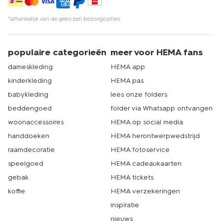
*afhankelijk van de gekozen bezorgopties
populaire categorieën
meer voor HEMA fans
dameskleding
HEMA app
kinderkleding
HEMA pas
babykleding
lees onze folders
beddengoed
folder via Whatsapp ontvangen
woonaccessoires
HEMA op social media
handdoeken
HEMA herontwerpwedstrijd
raamdecoratie
HEMA fotoservice
speelgoed
HEMA cadeaukaarten
gebak
HEMA tickets
koffie
HEMA verzekeringen
inspiratie
nieuws